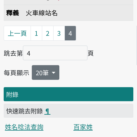
播放音讀Tâi-tang
釋義
火車線站名
第
頁
上一頁
1
2
3
4
跳去第
頁
頁碼
每頁顯示
20筆
附錄
快速跳去附錄
¶
姓名唸法查詢
百家姓