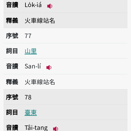
音讀
Lo̍k-iá
播放音讀Lo̍k-iá
釋義
火車線站名
序號77山里
序號
77
詞目
山里
音讀
San-lí
播放音讀San-lí
釋義
火車線站名
序號78臺東
序號
78
詞目
臺東
音讀
Tâi-tang