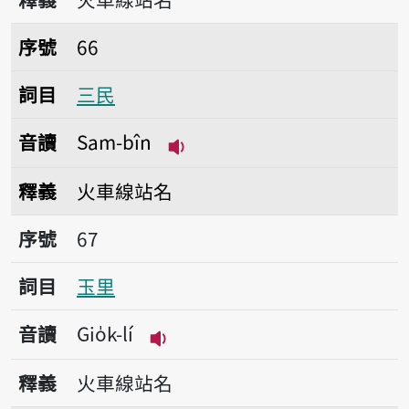
序號66三民
序號
66
詞目
三民
音讀
Sam-bîn
播放音讀Sam-bîn
釋義
火車線站名
序號67玉里
序號
67
詞目
玉里
音讀
Gio̍k-lí
播放音讀Gio̍k-lí
釋義
火車線站名