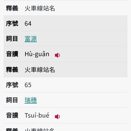
播放音讀Tāi-hô
釋義
火車線站名
序號64富源
序號
64
詞目
富源
音讀
Hù-guân
播放音讀Hù-guân
釋義
火車線站名
序號65瑞穗
序號
65
詞目
瑞穗
音讀
Tsuí-bué
播放音讀Tsuí-bué
釋義
火車線站名