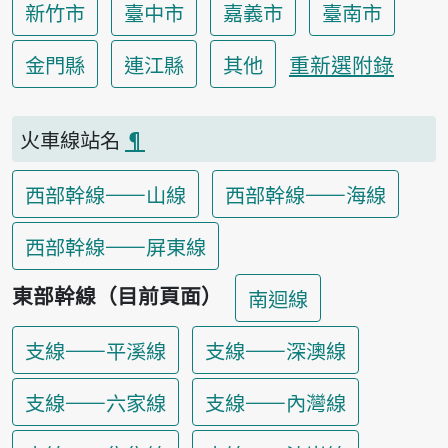
新竹市
臺中市
嘉義市
臺南市
重新選附錄
金門縣
連江縣
其他
火車線站名
¶
西部幹線——山線
西部幹線——海線
西部幹線——屏東線
東部幹線（目前頁面）
南迴線
支線——平溪線
支線——深澳線
支線——六家線
支線——內灣線