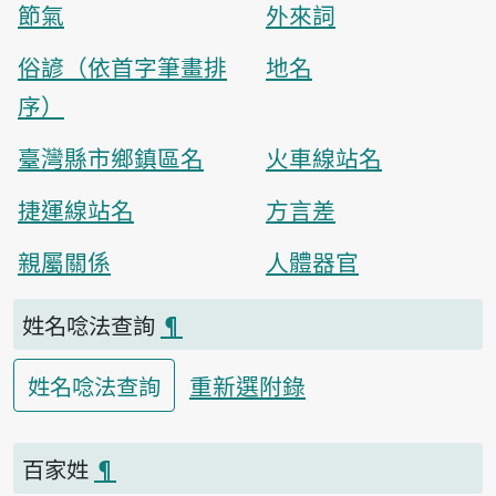
節氣
外來詞
俗諺（依首字筆畫排
地名
序）
臺灣縣市鄉鎮區名
火車線站名
捷運線站名
方言差
親屬關係
人體器官
姓名唸法查詢
¶
重新選附錄
姓名唸法查詢
百家姓
¶