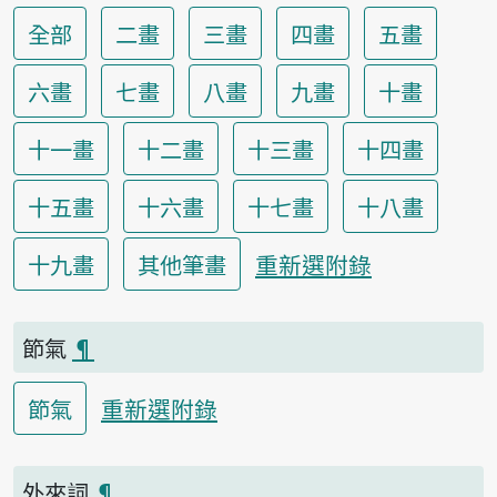
全部
二畫
三畫
四畫
五畫
六畫
七畫
八畫
九畫
十畫
十一畫
十二畫
十三畫
十四畫
十五畫
十六畫
十七畫
十八畫
重新選附錄
十九畫
其他筆畫
節氣
¶
重新選附錄
節氣
外來詞
¶