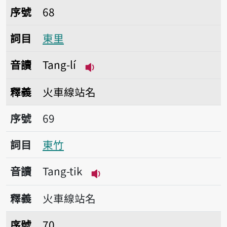
序號68東里
序號
68
詞目
東里
音讀
Tang-lí
播放音讀Tang-lí
釋義
火車線站名
序號69東竹
序號
69
詞目
東竹
音讀
Tang-tik
播放音讀Tang-tik
釋義
火車線站名
序號70富里
序號
70