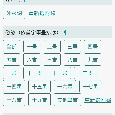
重新選附錄
外來詞
俗諺（依首字筆畫排序）
¶
全部
一畫
二畫
三畫
四畫
五畫
六畫
七畫
八畫
九畫
十畫
十一畫
十二畫
十三畫
十四畫
十五畫
十六畫
十七畫
重新選附錄
十八畫
十九畫
其他筆畫