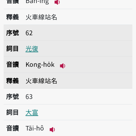
音讀
Bān-îng
播放音讀Bān-îng
釋義
火車線站名
序號62光復
序號
62
詞目
光復
音讀
Kong-ho̍k
播放音讀Kong-ho̍k
釋義
火車線站名
序號63大富
序號
63
詞目
大富
音讀
Tāi-hô