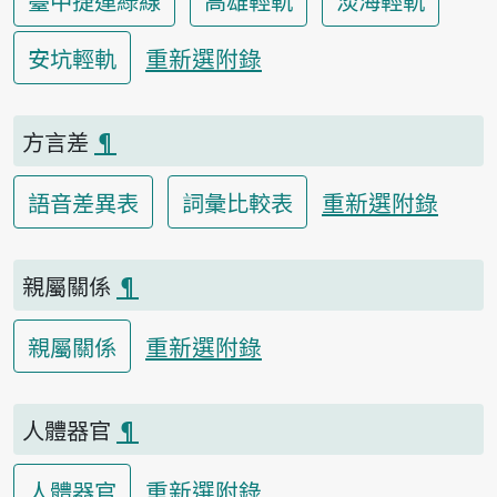
臺中捷運綠線
高雄輕軌
淡海輕軌
重新選附錄
安坑輕軌
方言差
¶
重新選附錄
語音差異表
詞彙比較表
親屬關係
¶
重新選附錄
親屬關係
人體器官
¶
重新選附錄
人體器官