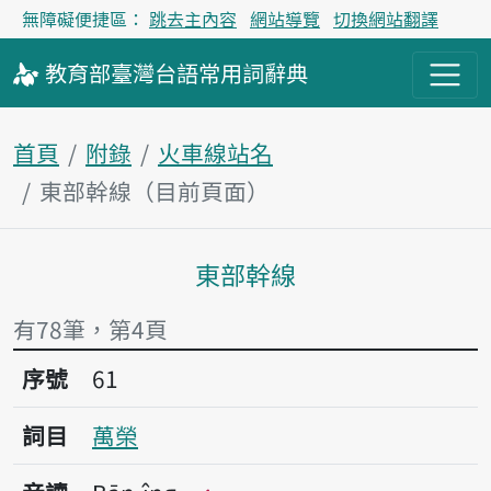
無障礙便捷區：
跳去主內容
網站導覽
切換網站翻譯
教育部
臺灣台語
常用詞
辭典
首頁
附錄
火車線站名
東部幹線（目前頁面）
東部幹線
主內容區塊
有78筆，第4頁
序號61萬榮
序號
61
詞目
萬榮