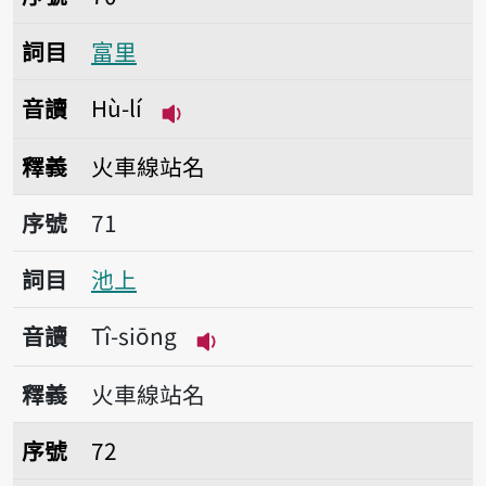
詞目
富里
音讀
Hù-lí
播放音讀Hù-lí
釋義
火車線站名
序號71池上
序號
71
詞目
池上
音讀
Tî-siōng
播放音讀Tî-siōng
釋義
火車線站名
序號72海端
序號
72