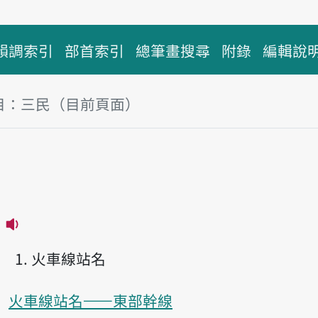
韻調索引
部首索引
總筆畫搜尋
附錄
編輯說
目：三民（目前頁面）
塊
民
播放主音讀Sam-bîn
火車線站名
火車線站名——東部幹線