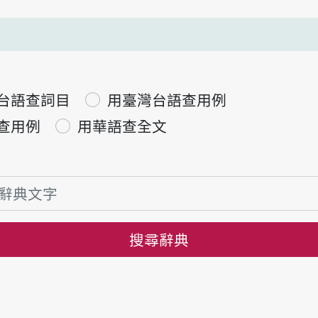
台語查詞目
用臺灣台語查用例
查用例
用華語查全文
搜尋辭典