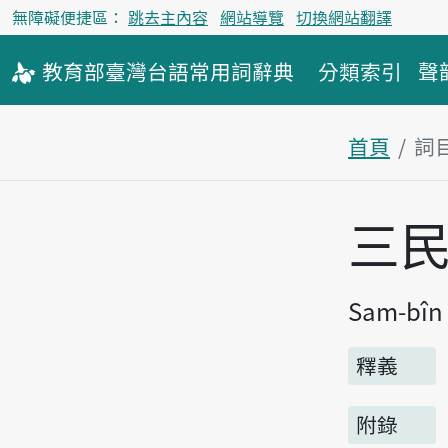
無障礙便捷區：
跳去主內容
網站導覽
切換網站翻譯
教育部
臺灣台語
常用詞
辭典
分類索引
聲
首頁
詞
主內容區
三
Sam-bîn
釋義
附錄