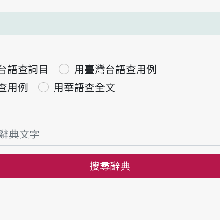
台語查詞目
用臺灣台語查用例
查用例
用華語查全文
搜尋辭典