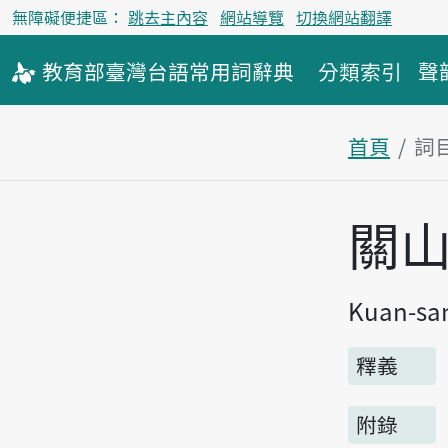
無障礙便捷區：
跳去主內容
網站導覽
切換網站翻譯
教育部
臺灣台語
常用詞
辭典
分類索引
聲
首頁
詞
主內容區
關
Kuan-sa
釋義
附錄