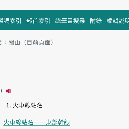
韻調索引
部首索引
總筆畫搜尋
附錄
編輯說
目：關山（目前頁面）
塊
山
n
播放主音讀Kuan-san
火車線站名
火車線站名——東部幹線