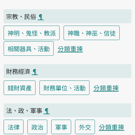
宗教、民俗
¶
神明、鬼怪、教派
神職、神巫、信徒
分類重揀
相關器具、活動
財務經濟
¶
分類重揀
錢財資產
財務單位、活動
法、政、軍事
¶
分類重揀
法律
政治
軍事
外交