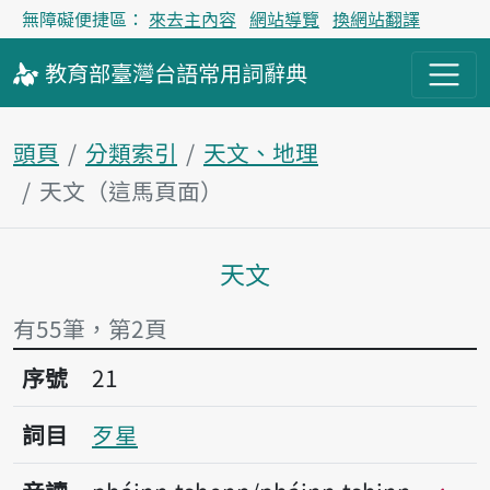
無障礙便捷區：
來去主內容
網站導覽
換網站翻譯
教育部
臺灣台語
常用詞
辭典
頭頁
分類索引
天文、地理
天文（這馬頁面）
天文
主內容區
有55筆，第2頁
序號21歹星
序號
21
詞目
歹星