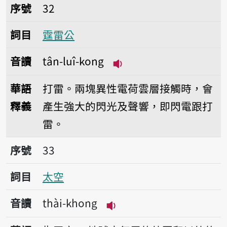
序號32霆雷公
序號
32
詞目
霆雷公
音讀
tân-luî-kong
播放音讀tân-luî-kong
華語
打雷。兩塊異性電荷雲層接觸時，會
釋義
產生強大的閃光及聲響，即閃電跟打
雷。
序號33太空
序號
33
詞目
太空
音讀
thài-khong
播放音讀thài-khong