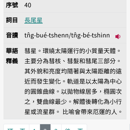
序號40長尾星
序號
40
詞目
長尾星
音讀
tn̂g-bué-tshenn/tn̂g-bé-tshinn
播放音
華語
彗星。環繞太陽運行的小質量天體。
釋義
主要分為彗核、彗髮和彗尾三部分。
其外貌和亮度均隨著與太陽距離的遠
近而發生變化。軌道是以太陽為中心
的圓錐曲線。以拋物線居多，橢圓次
之，雙曲線最少。解體後轉化為小行
星或流星群。
比喻會帶來厄運的人。