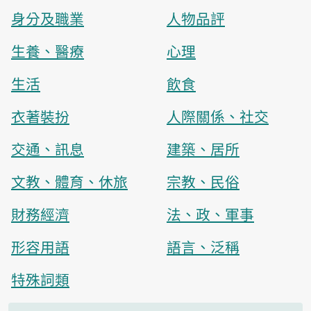
身分及職業
人物品評
生養、醫療
心理
生活
飲食
衣著裝扮
人際關係、社交
交通、訊息
建築、居所
文教、體育、休旅
宗教、民俗
財務經濟
法、政、軍事
形容用語
語言、泛稱
特殊詞類