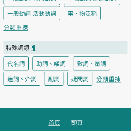
一般動詞-活動動詞
事、物泛稱
分類重揀
特殊詞類
¶
代名詞
助詞、嘆詞
數詞、量詞
分類重揀
連詞、介詞
副詞
疑問詞
頁跤區
首頁
頭頁