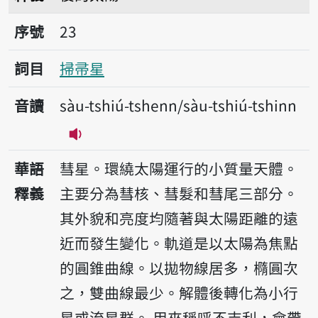
序號23掃帚星
序號
23
詞目
掃帚星
音讀
sàu-tshiú-tshenn/sàu-tshiú-tshinn
播放音讀sàu-tshiú-tshenn/sàu-tshiú-
華語
彗星。環繞太陽運行的小質量天體。
釋義
主要分為彗核、彗髮和彗尾三部分。
其外貌和亮度均隨著與太陽距離的遠
近而發生變化。軌道是以太陽為焦點
的圓錐曲線。以拋物線居多，橢圓次
之，雙曲線最少。解體後轉化為小行
星或流星群。
用來稱呼不吉利，會帶