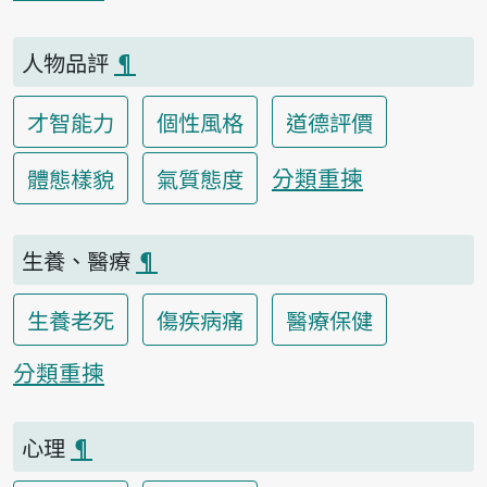
人物品評
¶
才智能力
個性風格
道德評價
分類重揀
體態樣貌
氣質態度
生養、醫療
¶
生養老死
傷疾病痛
醫療保健
分類重揀
心理
¶