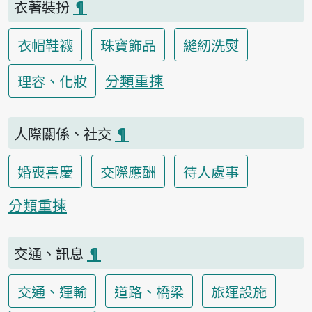
衣著裝扮
¶
衣帽鞋襪
珠寶飾品
縫紉洗熨
分類重揀
理容、化妝
人際關係、社交
¶
婚喪喜慶
交際應酬
待人處事
分類重揀
交通、訊息
¶
交通、運輸
道路、橋梁
旅運設施