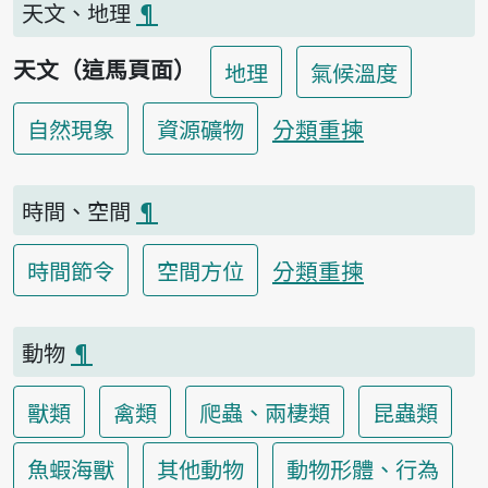
天文、地理
¶
天文（這馬頁面）
地理
氣候溫度
分類重揀
自然現象
資源礦物
時間、空間
¶
分類重揀
時間節令
空間方位
動物
¶
獸類
禽類
爬蟲、兩棲類
昆蟲類
魚蝦海獸
其他動物
動物形體、行為