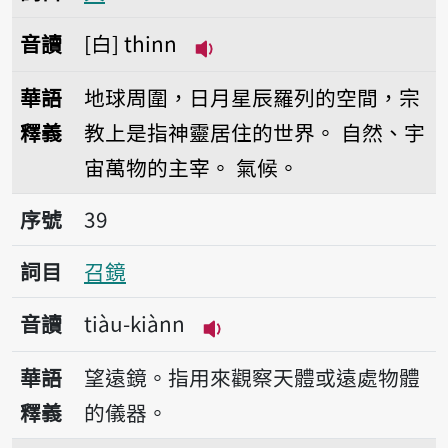
音讀
白
thinn
播放音讀thinn
華語
地球周圍，日月星辰羅列的空間，宗
釋義
教上是指神靈居住的世界。
自然、宇
宙萬物的主宰。
氣候。
序號39召鏡
序號
39
詞目
召鏡
音讀
tiàu-kiànn
播放音讀tiàu-kiànn
華語
望遠鏡。指用來觀察天體或遠處物體
釋義
的儀器。