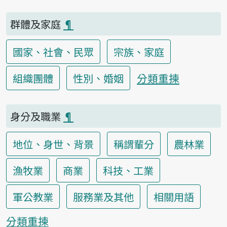
群體及家庭
¶
國家、社會、民眾
宗族、家庭
分類重揀
組織團體
性別、婚姻
身分及職業
¶
地位、身世、背景
稱謂輩分
農林業
漁牧業
商業
科技、工業
軍公教業
服務業及其他
相關用語
分類重揀