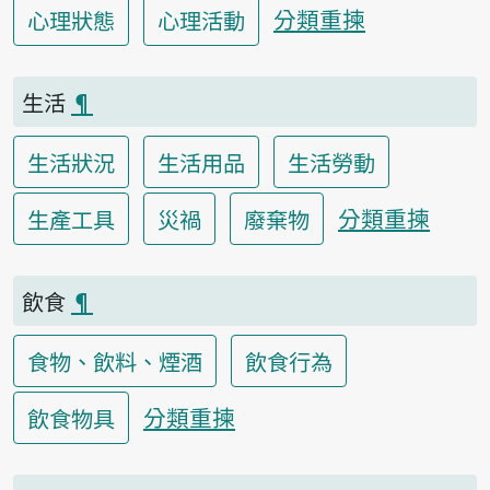
分類重揀
心理狀態
心理活動
生活
¶
生活狀況
生活用品
生活勞動
分類重揀
生產工具
災禍
廢棄物
飲食
¶
食物、飲料、煙酒
飲食行為
分類重揀
飲食物具