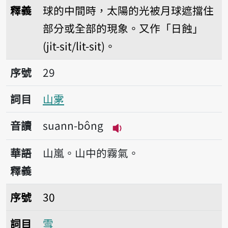
釋義
球的中間時，太陽的光被月球遮擋住
部分或全部的現象。又作「日蝕」
(ji̍t-sit/li̍t-sit)。
序號29山雺
序號
29
詞目
山雺
音讀
suann-bông
播放音讀suann-bông
華語
山嵐。山中的霧氣。
釋義
序號30雪
序號
30
詞目
雪