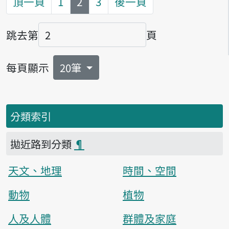
第
頁
頂一頁
1
2
3
後一頁
跳去第
頁
頁碼
每頁顯示
20筆
分類索引
拋近路到分類
¶
天文、地理
時間、空間
動物
植物
人及人體
群體及家庭