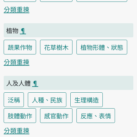
分類重揀
植物
¶
蔬果作物
花草樹木
植物形體、狀態
分類重揀
人及人體
¶
泛稱
人種、民族
生理構造
肢體動作
感官動作
反應、表情
分類重揀