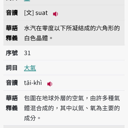
音讀
文
suat
播放音讀suat
華語
水汽在零度以下所凝結成的六角形的
釋義
白色晶體。
序號31大氣
序號
31
詞目
大氣
音讀
tāi-khì
播放音讀tāi-khì
華語
包圍在地球外層的空氣，由許多種氣
釋義
體混合成的，其中以氮、氧為主要的
成分。