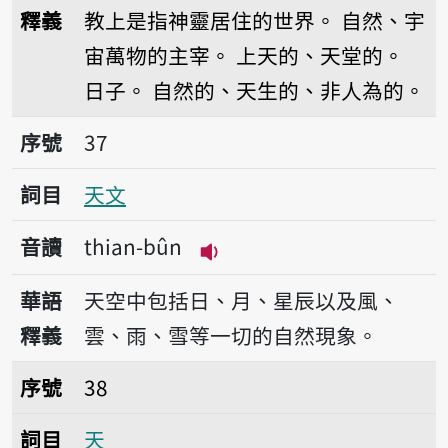
釋義
教上是指神靈居住的世界。
自然、宇
宙萬物的主宰。
上天的、天堂的。
日子。
自然的、天生的、非人為的。
序號37天文
序號
37
詞目
天文
音讀
thian-bûn
播放音讀thian-bûn
華語
天空中包括日、月、星辰以及風、
釋義
雲、雨、雪等一切的自然現象。
序號38天
序號
38
詞目
天