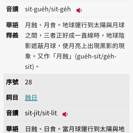
音讀
sit-gue̍h/sit-ge̍h
播放音讀sit-gue̍h/sit
華語
月蝕、月食。地球運行到太陽與月球
釋義
之間，三者正好成一直線時，地球陰
影遮蔽月球，使月亮上出現黑影的現
象。又作「月蝕」(gue̍h-sit/ge̍h-
sit)。
序號28蝕日
序號
28
詞目
蝕日
音讀
sit-ji̍t/sit-li̍t
播放音讀sit-ji̍t/sit-li̍t
華語
日蝕、日食。當月球運行到太陽與地