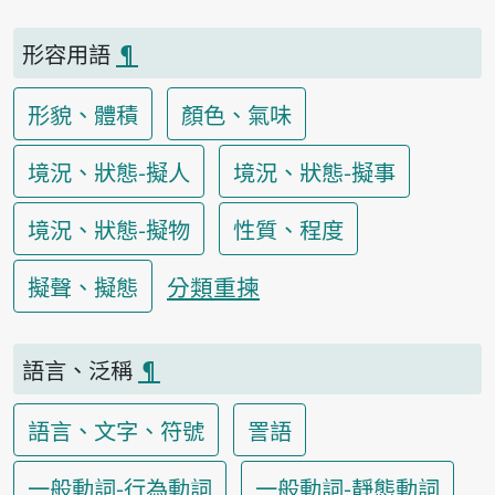
形容用語
¶
形貌、體積
顏色、氣味
境況、狀態-擬人
境況、狀態-擬事
境況、狀態-擬物
性質、程度
分類重揀
擬聲、擬態
語言、泛稱
¶
語言、文字、符號
詈語
一般動詞-行為動詞
一般動詞-靜態動詞