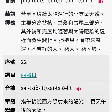
音讀
pháinn-tshenn/pháinn-tshinn
播放音
華語
彗星。環繞太陽運行的小質量天體。
釋義
主要分為彗核、彗髮和彗尾三部分。
其外貌和亮度均隨著與太陽距離的遠
近而發生變化。
掃把星。會帶來霉
運，不吉祥的人。
惡人。
惡、壞。
序號22西照日
序號
22
詞目
西照日
音讀
sai-tsiò-ji̍t/sai-tsiò-li̍t
播放音讀sai-tsiò-j
華語
指午後從西方照射來的陽光。
夏天午
釋義
後的太陽。