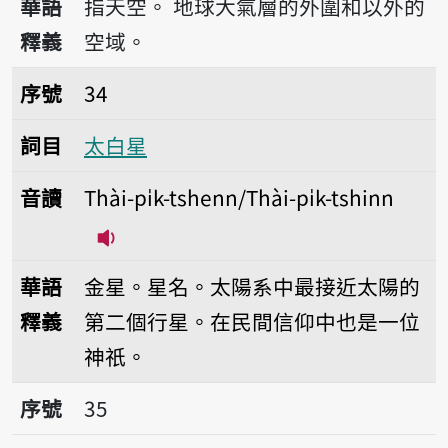
華語
指天空。
地球大氣層的外圍和以外的
釋義
空域。
序號34太白星
序號
34
詞目
太白星
音讀
Thài-pi̍k-tshenn/Thài-pi̍k-tshinn
播放音讀Thài-pi̍k-tshenn/Thài-pi̍k-ts
華語
金星。星名。太陽系中最接近太陽的
釋義
第二個行星。在民間信仰中也是一位
神祇。
序號35透
序號
35