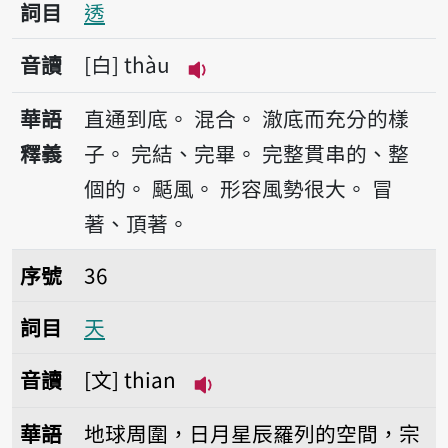
詞目
透
音讀
白
thàu
播放音讀thàu
華語
直通到底。
混合。
澈底而充分的樣
釋義
子。
完結、完畢。
完整貫串的、整
個的。
颳風。
形容風勢很大。
冒
著、頂著。
序號36天
序號
36
詞目
天
音讀
文
thian
播放音讀thian
華語
地球周圍，日月星辰羅列的空間，宗