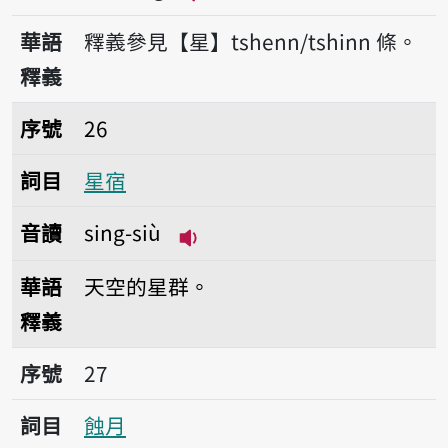
播放音讀sing
華語
釋義參見【星】tshenn/tshinn 條。
釋義
序號26星宿
序號
26
詞目
星宿
音讀
sing-siù
播放音讀sing-siù
華語
天空的星群。
釋義
序號27蝕月
序號
27
詞目
蝕月