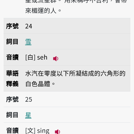
來楣運的人。
序號24雪
序號
24
詞目
雪
音讀
白
seh
播放音讀seh
華語
水汽在零度以下所凝結成的六角形的
釋義
白色晶體。
序號25星
序號
25
詞目
星
音讀
文
sing