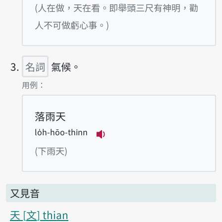
播放例句Lâng t
(人在做，天在看。即舉頭三尺有神明，勸
人不可做虧心事。)
名詞
氣候。
第3項釋義的
用例：
落雨天
lo̍h-hōo-thinn
播放例句lo̍h-hōo-thinn
(下雨天)
又見音
天
文
thian