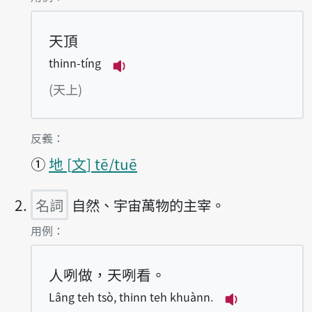
天頂
thinn-tíng
播放例句thinn-tíng
(天上)
第1項釋義的
反義：
①
地
文
tē/tuē
名詞
自然、宇宙萬物的主宰。
第2項釋義的
用例：
人咧做，天咧看。
Lâng teh tsò, thinn teh khuànn.