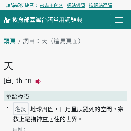
無障礙便捷區：
來去主內容
網站導覽
換網站翻譯
教育部
臺灣台語
常用詞
辭典
頭頁
詞目：天（這馬頁面）
天
主內容區
thinn
白
播放主音讀thinn
華語釋義
名詞
地球周圍，日月星辰羅列的空間，宗
教上是指神靈居住的世界。
第1項釋義的
用例：