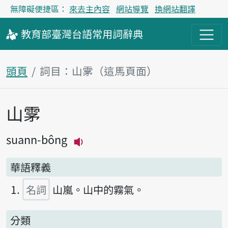
無障礙便捷區：
來去主內容
網站導覽
換網站翻譯
教育部
臺灣台語
常用詞
辭典
頭頁
詞目：山雺（這馬頁面）
山雺
主內容區
suann-bông
播放主音讀suann-bông
華語釋義
名詞
山嵐。山中的霧氣。
分類