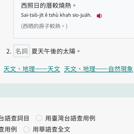
西照日的厝較燒熱。
Sai-tsiò-ji̍t ê tshù khah sio-jua̍h.
播放例句Sai-tsi
(西晒的房子較熱。)
名詞
夏天午後的太陽。
天文、地理——天文
天文、地理——自然現象
台語查詞目
用臺灣台語查用例
查用例
用華語查全文