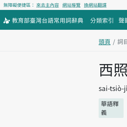
無障礙便捷區：
來去主內容
網站導覽
換網站翻譯
教育部
臺灣台語
常用詞
辭典
分類索引
聲
頭頁
詞
主內容區
西
sai-tsiò-ji
華語釋
義