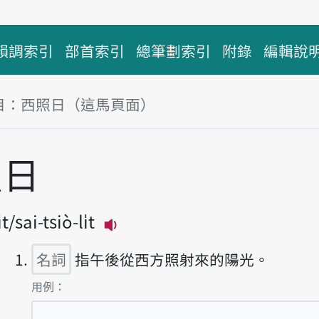
韻調索引
部首索引
總筆劃索引
附錄
編輯說
目：西照日（這馬頁面）
照日
̍t
sai-tsiò-li̍t
播放主音讀sai-tsiò-ji̍t
名詞
指午後從西方照射來的陽光。
第1項釋義的
用例：