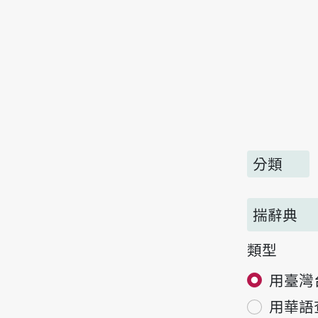
分類
揣辭典
類型
用臺灣
用華語