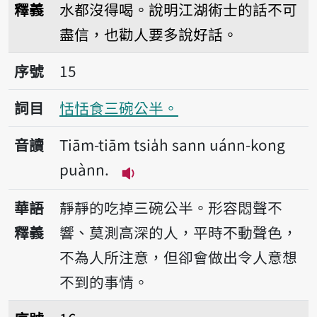
釋義
水都沒得喝。說明江湖術士的話不可
盡信，也勸人要多說好話。
序號15恬恬食三碗公半。
序號
15
詞目
恬恬食三碗公半。
音讀
Tiām-tiām tsia̍h sann uánn-kong
puànn.
播放音讀Tiām-tiām tsia̍h san
華語
靜靜的吃掉三碗公半。形容悶聲不
釋義
響、莫測高深的人，平時不動聲色，
不為人所注意，但卻會做出令人意想
不到的事情。
序號16查埔也著疼，查某也著晟。