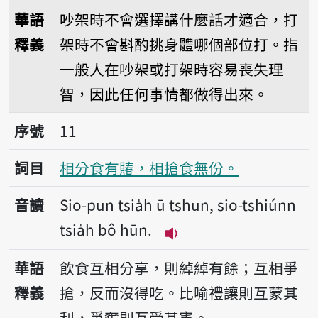
播放音讀Sio-mē bô kíng tshuì,
華語
吵架時不會選擇講什麼話才適合，打
釋義
架時不會斟酌挑身體哪個部位打。指
一般人在吵架或打架時容易喪失理
智，因此任何事情都做得出來。
序號11相分食有賰，相搶食無份。
序號
11
詞目
相分食有賰，相搶食無份。
音讀
Sio-pun tsia̍h ū tshun, sio-tshiúnn
tsia̍h bô hūn.
播放音讀Sio-pun tsia̍h ū 
華語
飲食互相分享，則綽綽有餘；互相爭
釋義
搶，反而沒得吃。比喻禮讓則互蒙其
利，爭奪則互受其害。