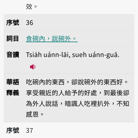
效。
序號36食碗內，說碗外。
序號
36
詞目
食碗內，說碗外。
音讀
Tsia̍h uánn-lāi, sueh uánn-guā.
播放音讀Tsia̍h uánn-lāi, sueh uánn-g
華語
吃碗內的東西，卻說碗外的東西好。
釋義
享受親近的人給予的好處，到最後卻
為外人說話，暗諷人吃裡扒外，不知
感恩。
序號37歪喙雞食好米。
序號
37