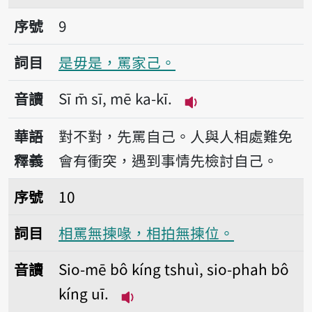
序號9是毋是，罵家己。
序號
9
詞目
是毋是，罵家己。
音讀
Sī m̄ sī, mē ka-kī.
播放音讀Sī m̄ sī, mē
華語
對不對，先罵自己。人與人相處難免
釋義
會有衝突，遇到事情先檢討自己。
序號10相罵無揀喙，相拍無揀位。
序號
10
詞目
相罵無揀喙，相拍無揀位。
音讀
Sio-mē bô kíng tshuì, sio-phah bô
kíng uī.