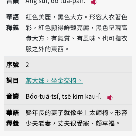
音讀
Âng suí, oo tuā-pān.
播放音讀Âng suí,
華語
紅色美麗，黑色大方。形容人衣著色
釋義
彩，紅色顯得鮮豔亮麗，黑色呈現高
貴大方，有氣質、有風味。也可指衣
服之外的東西。
序號2某大姊，坐金交椅。
序號
2
詞目
某大姊，坐金交椅。
音讀
Bóo-tuā-tsí, tsē kim kau-í.
播放音讀Bóo-
華語
娶年長的妻子就像坐上太師椅。形容
釋義
少夫老妻，丈夫很受寵、頗享福。