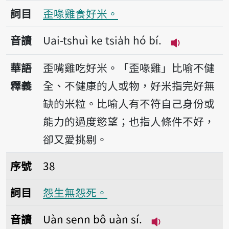
詞目
歪喙雞食好米。
音讀
Uai-tshuì ke tsia̍h hó bí.
播放音讀Uai-ts
華語
歪嘴雞吃好米。「歪喙雞」比喻不健
釋義
全、不健康的人或物，好米指完好無
缺的米粒。比喻人有不符自己身份或
能力的過度慾望；也指人條件不好，
卻又愛挑剔。
序號38怨生無怨死。
序號
38
詞目
怨生無怨死。
音讀
Uàn senn bô uàn sí.