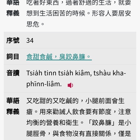
華語
吃著好東西，過著舒適的生活，就要
釋義
想到生活困苦的時候。形容人要居安
思危。
序號34食甜食鹹，臭跤鼻臁。
序號
34
詞目
食甜食鹹，臭跤鼻臁。
音讀
Tsia̍h tinn tsia̍h kiâm, tshàu kha-
phīnn-liâm.
播放音讀Tsia̍h tinn tsia̍h
華語
又吃甜的又吃鹹的，小腿前面會生
釋義
瘡。用來勸誡人飲食要有節度，注意
均衡的營養和衛生。「跤鼻臁」是小
腿脛骨，與食物沒有直接關係，僅是