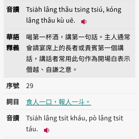
音讀
Tsia̍h lâng thâu tsing tsiú, kóng
lâng thâu kù uē.
播放音讀Tsia̍h lâng th
華語
喝第一杯酒，講第一句話。主人通常
釋義
會請宴席上的長者或貴賓第一個講
話，講話者常用此句作為開場白表示
僭越、自謙之意。
序號29食人一口，報人一斗。
序號
29
詞目
食人一口，報人一斗。
音讀
Tsia̍h lâng tsi̍t kháu, pò lâng tsi̍t
táu.