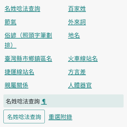
名姓唸法查詢
百家姓
節氣
外來詞
俗諺（照頭字筆劃
地名
排）
臺灣縣市鄉鎮區名
火車線站名
捷運線站名
方言差
親屬關係
人體器官
名姓唸法查詢
¶
重選附錄
名姓唸法查詢