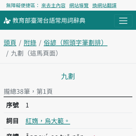
無障礙便捷區：
來去主內容
網站導覽
換網站翻譯
教育部
臺灣台語
常用詞
辭典
頭頁
附錄
俗諺（照頭字筆劃排）
九劃（這馬頁面）
九劃
主內容區
攏總38筆，第1頁
序號1紅媠，烏大範。
序號
1
詞目
紅媠，烏大範。