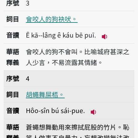
序號3會咬人的狗袂吠。
序號
3
詞目
會咬人的狗袂吠。
音讀
Ē kā--lâng ê káu bē puī.
播放音讀Ē kā--
華語
會咬人的狗不會叫。比喻城府甚深之
釋義
人少言，不易流露其情緒。
序號4胡蠅舞屎桮。
序號
4
詞目
胡蠅舞屎桮。
音讀
Hôo-sîn bú sái-pue.
播放音讀Hôo-sîn 
華語
蒼蠅想舞動用來擦拭屁股的竹片。恥
釋義
笑人做事不自量力，妄想改變無法改