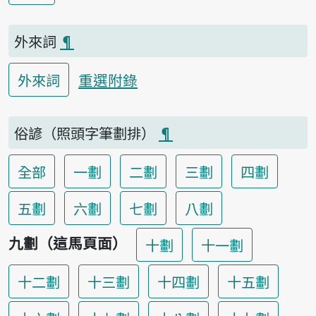
外來詞
¶
重選附錄
外來詞
俗諺（照頭字筆劃排）
¶
全部
一劃
二劃
三劃
四劃
五劃
六劃
七劃
八劃
九劃（這馬頁面）
十劃
十一劃
十二劃
十三劃
十四劃
十五劃