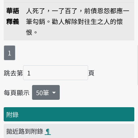
播放音讀Uàn senn
華語
人死了，一了百了，前債恩怨都應一
釋義
筆勾銷。勸人解除對往生之人的懷
恨。
第
頁
1
跳去第
頁
頁碼
每頁顯示
50筆
附錄
拋近路到附錄
¶