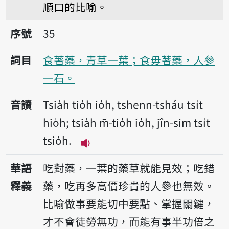
順口的比喻。
序號35食著藥，青草一葉；食毋著藥，人參一
序號
35
詞目
食著藥，青草一葉；食毋著藥，人參
一石。
音讀
Tsia̍h tio̍h io̍h, tshenn-tsháu tsi̍t
hio̍h; tsia̍h m̄-tio̍h io̍h, jîn-sim tsi̍t
tsio̍h.
播放音讀Tsia̍h tio̍h io̍h, tshenn-tsh
華語
吃對藥，一葉的藥草就能見效；吃錯
釋義
藥，吃再多高價珍貴的人參也無效。
比喻做事要能切中要點、掌握關鍵，
才不會徒勞無功，而能有事半功倍之