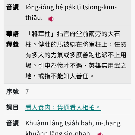
音讀
Ióng-ióng bé pa̍k tī tsiong-kun-
thiāu.
播放音讀Ióng-ióng bé pa̍k tī ts
華語
「將軍柱」指官府堂前兩旁的大石
釋義
柱。健壯的馬被綁在將軍柱上，任憑
有多大的力氣或多麼善跑也派不上用
場。引申為懷才不遇、英雄無用武之
地，或指不能知人善任。
序號7看人食肉，毋通看人相拍。
序號
7
詞目
看人食肉，毋通看人相拍。
音讀
Khuànn lâng tsia̍h bah, m̄-thang
khuànn lâng sio-phah.