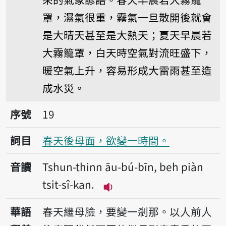
罩，濕氣很重，霧氣一旦散開後就會
是大晴天甚至是大熱天；夏天早晨若
大霧籠罩，白天時空氣對流旺盛下，
暖空氣上升，容易形成大雷雨甚至造
成水災。
序號19春天後母面，欲變一時間。
序號
19
詞目
春天後母面，欲變一時間。
音讀
Tshun-thinn āu-bú-bīn, beh piàn
tsi̍t-sî-kan.
播放音讀Tshun-thinn āu-bú-b
華語
春天繼母臉，要變一剎那。以人前人