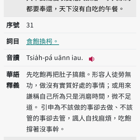
都要奉還，天下沒有白吃的午餐。
序號31食飽換枵。
序號
31
詞目
食飽換枵。
音讀
Tsia̍h-pá uānn iau.
播放音讀Tsia̍h-pá 
華語
先吃飽再把肚子搞餓。形容人徒勞無
釋義
功，做沒有實質好處的事情；或用來
謙稱自己所為只是消磨時間，微不足
道。
引申為不該做的事卻去做、不該
管的事卻去管，諷人自找麻煩，吃飽
撐著沒事幹。