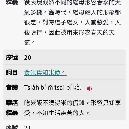
釋義
後表現截然不同的繼母形容春季的天
氣多變。舊時代，繼母給人的形象都
很差，對待繼子繼女，人前慈愛，人
後虐待，因此被用來形容春天的天
氣。
序號20食米毋知米價。
序號
20
詞目
食米毋知米價。
音讀
Tsia̍h bí m̄ tsai bí kè.
播放音讀Tsia̍h bí 
華語
吃米飯不曉得米的價錢。形容只知享
釋義
受，不知生活疾苦的人。
序號21食無三把蕹菜，就欲上西天。
序號
21