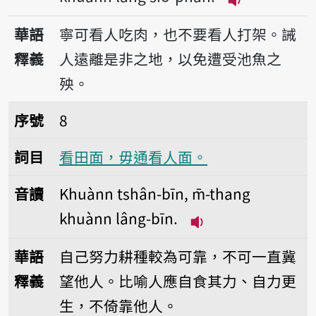
播放音讀Khuànn 
華語
寧可看人吃肉，也不要看人打架。誡
釋義
人遠離是非之地，以免遭受池魚之
殃。
序號8看田面，毋通看人面。
序號
8
詞目
看田面，毋通看人面。
音讀
Khuànn tshân-bīn, m̄-thang
khuànn lâng-bīn.
播放音讀Khuànn tshâ
華語
自己努力耕種較為可靠，不可一直冀
釋義
望他人。比喻人應自食其力、自力更
生，不倚靠他人。