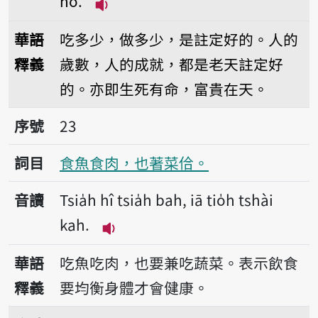
hó.
播放音讀Tsia̍h guā-tsē, tsò guā-ts
華語
吃多少，做多少，是註定好的。人的
釋義
歲數，人的成就，都是老天註定好
的。亦即生死有命，富貴在天。
序號23食魚食肉，也著菜佮。
序號
23
詞目
食魚食肉，也著菜佮。
音讀
Tsia̍h hî tsia̍h bah, iā tio̍h tshài
kah.
播放音讀Tsia̍h hî tsia̍h bah, iā tio
華語
吃魚吃肉，也要兼吃蔬菜。表示飲食
釋義
要均衡身體才會健康。