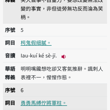
變的事實，非但徒勞無功反而淪為笑
柄。
序號5枵鬼假細膩。
序號
5
詞目
枵鬼假細膩。
音讀
Iau-kuí ké sè-jī.
播放音讀Iau-kuí ké sè
華語
明明嘴饞想吃卻又客氣推辭。諷刺人
釋義
表裡不一，惺惺作態。
序號6勇勇馬縛佇將軍柱。
序號
6
詞目
勇勇馬縛佇將軍柱。