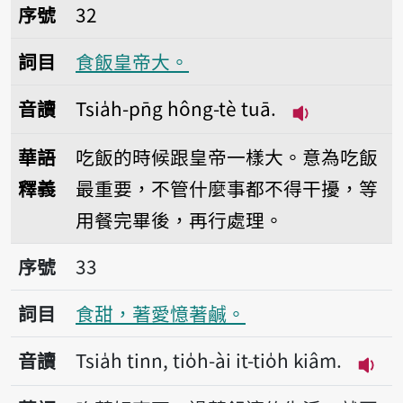
序號32食飯皇帝大。
序號
32
詞目
食飯皇帝大。
音讀
Tsia̍h-pn̄g hông-tè tuā.
播放音讀Tsia̍h
華語
吃飯的時候跟皇帝一樣大。意為吃飯
釋義
最重要，不管什麼事都不得干擾，等
用餐完畢後，再行處理。
序號33食甜，著愛憶著鹹。
序號
33
詞目
食甜，著愛憶著鹹。
音讀
Tsia̍h tinn, tio̍h-ài it-tio̍h kiâm.
播放音讀