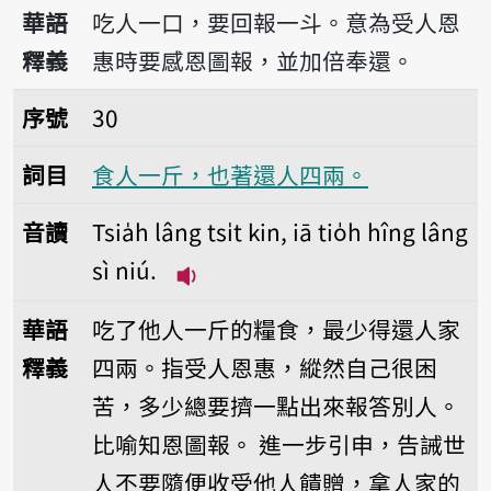
播放音讀Tsia̍h lâng tsi̍t kháu, pò l
華語
吃人一口，要回報一斗。意為受人恩
釋義
惠時要感恩圖報，並加倍奉還。
序號30食人一斤，也著還人四兩。
序號
30
詞目
食人一斤，也著還人四兩。
音讀
Tsia̍h lâng tsi̍t kin, iā tio̍h hîng lâng
sì niú.
播放音讀Tsia̍h lâng tsi̍t kin, iā t
華語
吃了他人一斤的糧食，最少得還人家
釋義
四兩。指受人恩惠，縱然自己很困
苦，多少總要擠一點出來報答別人。
比喻知恩圖報。
進一步引申，告誡世
人不要隨便收受他人饋贈，拿人家的