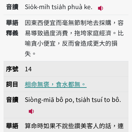
音讀
Sio̍k-mi̍h tsia̍h phuà ke.
播放音讀Sio̍k-
華語
因東西便宜而毫無節制地去採購，容
釋義
易導致過度消費，拖垮家庭經濟。比
喻貪小便宜，反而會造成更大的損
失。
序號14相命無褒，食水都無。
序號
14
詞目
相命無褒，食水都無。
音讀
Siòng-miā bô po, tsia̍h tsuí to bô.
播放音讀Siòng-miā bô po, tsia̍h tsuí 
華語
算命時如果不說些讚美客人的話，連