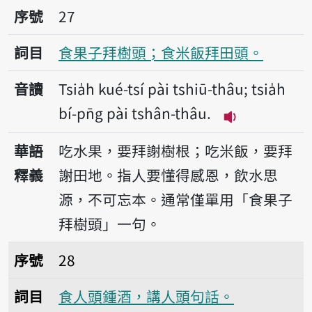
序號27食果子拜樹頭；食米飯拜田頭。
序號
27
詞目
食果子拜樹頭；食米飯拜田頭。
音讀
Tsia̍h kué-tsí pài tshiū-thâu; tsia̍h
bí-pn̄g pài tshân-thâu.
播放音讀Tsia̍h k
華語
吃水果，要拜謝樹根；吃米飯，要拜
釋義
謝田地。指人要懂得感恩，飲水思
源，不可忘本。通常僅單用「食果子
拜樹頭」一句。
序號28食人頭鍾酒，講人頭句話。
序號
28
詞目
食人頭鍾酒，講人頭句話。