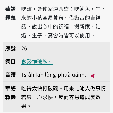
播放音讀Tsia̍h ke, ē khí
華語
吃雞，會使家道興盛；吃魷魚，生下
釋義
來的小孩容易養育。借諧音的吉祥
話，說出心中的祝福。搬新家、結
婚、生子、宴會時皆可以使用。
序號26食緊挵破碗。
序號
26
詞目
食緊挵破碗。
音讀
Tsia̍h-kín lòng-phuà uánn.
播放音讀Tsi
華語
吃得太快打破碗。用來比喻人做事情
釋義
若只一心求快，反而容易造成反效
果。