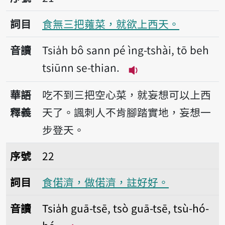
詞目
食無三把蕹菜，就欲上西天。
音讀
Tsia̍h bô sann pé ìng-tshài, tō beh
tsiūnn se-thian.
播放音讀Tsia̍h bô sann
華語
吃不到三把空心菜，就妄想可以上西
釋義
天了。諷刺人不肯腳踏實地，妄想一
步登天。
序號22食偌濟，做偌濟，註好好。
序號
22
詞目
食偌濟，做偌濟，註好好。
音讀
Tsia̍h guā-tsē, tsò guā-tsē, tsù-hó-