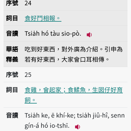
序號24食好鬥相報。
序號
24
詞目
食好鬥相報。
音讀
Tsia̍h hó tàu sio-pò.
播放音讀Tsia̍h hó
華語
吃到好東西，對外廣為介紹。引申為
釋義
若有好東西，大家會口耳相傳。
序號25食雞，會起家；食鰇魚，生囡仔好育飼
序號
25
詞目
食雞，會起家；食鰇魚，生囡仔好育
飼。
音讀
Tsia̍h ke, ē khí-ke; tsia̍h jiû-hî, senn
gín-á hó io-tshī.