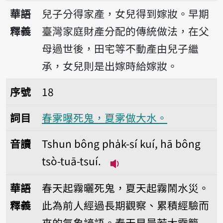
播放音讀Tsa-poo-
華語
兒子分得家產，女兒得到嫁妝。早期
釋義
臺灣家庭財產分配的傳統做法，在父
母過世後，田宅等不動產由兒子繼
承，女兒則是出嫁時給嫁妝。
序號18春雺曝死鬼，夏雺做大水。
序號
18
詞目
春雺曝死鬼，夏雺做大水。
音讀
Tshun bông pha̍k-sí kuí, hā bông
tsò-tuā-tsuí.
播放音讀Tshun bông pha̍k-
華語
春天起霧曬死鬼，夏天起霧鬧水災。
釋義
此為前人經過長期觀察、累積經驗而
來的氣象諺語。春天早晨若大霧籠