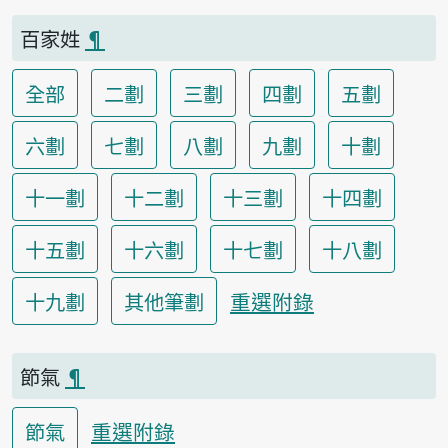
百家姓
¶
全部
二劃
三劃
四劃
五劃
六劃
七劃
八劃
九劃
十劃
十一劃
十二劃
十三劃
十四劃
十五劃
十六劃
十七劃
十八劃
重選附錄
十九劃
其他筆劃
節氣
¶
重選附錄
節氣