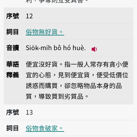
序號12俗物無好貨。
序號
12
詞目
俗物無好貨。
音讀
Sio̍k-mi̍h bô hó huè.
播放音讀Sio̍k-mi̍
華語
便宜沒好貨。指一般人常存有貪小便
釋義
宜的心態，見到便宜貨，便受低價位
誘惑而購買，卻忽略物品本身的品
質，導致買到劣質品。
序號13俗物食破家。
序號
13
詞目
俗物食破家。