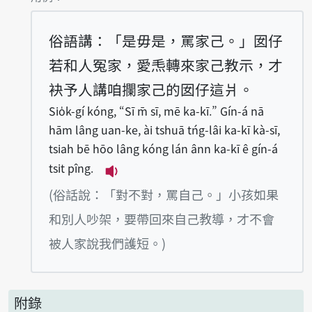
俗語講：「是毋是，罵家己。」囡仔
若和人冤家，愛𤆬轉來家己教示，才
袂予人講咱攔家己的囡仔這爿。
Sio̍k-gí kóng, “Sī m̄ sī, mē ka-kī.” Gín-á nā
hām lâng uan-ke, ài tshuā tńg-lâi ka-kī kà-sī,
tsiah bē hōo lâng kóng lán ânn ka-kī ê gín-á
tsit pîng.
播放例句Sio̍k-gí kóng, “Sī m̄ sī, m
(俗話說：「對不對，罵自己。」小孩如果
和別人吵架，要帶回來自己教導，才不會
被人家說我們護短。)
附錄