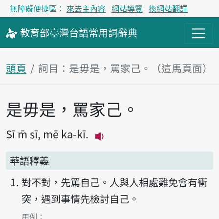
無障礙便捷區：
來去主內容
網站導覽
換網站翻譯
教育部
臺灣台語
常用詞
辭典
頭頁
詞目：是毋是，罵家己。（這馬頁面）
是毋是，罵家己。
主內容區
Sī m̄ sī, mē ka-kī.
播放主音讀Sī m̄ sī, mē ka-
華語釋義
對不對，先罵自己。人與人相處難免會有衝
突，遇到事情先檢討自己。
第1項釋義的
用例：