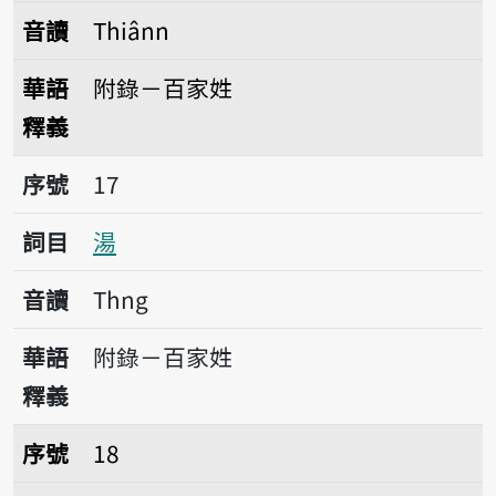
音讀
Thiânn
華語
附錄－百家姓
釋義
序號17湯
序號
17
詞目
湯
音讀
Thng
華語
附錄－百家姓
釋義
序號18智
序號
18