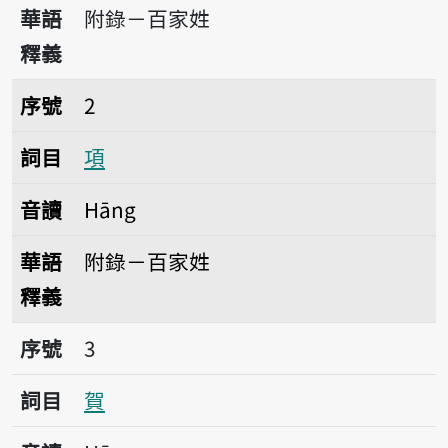
華語
附錄－百家姓
釋義
序號2項
序號
2
詞目
項
音讀
Hāng
華語
附錄－百家姓
釋義
序號3賀
序號
3
詞目
賀