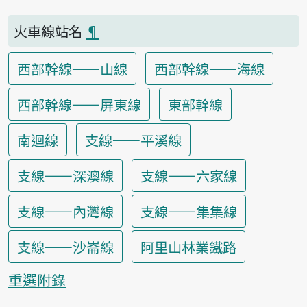
火車線站名
¶
西部幹線——山線
西部幹線——海線
西部幹線——屏東線
東部幹線
南迴線
支線——平溪線
支線——深澳線
支線——六家線
支線——內灣線
支線——集集線
支線——沙崙線
阿里山林業鐵路
重選附錄