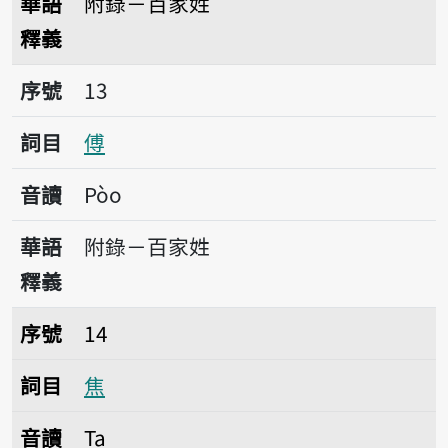
華語
附錄－百家姓
釋義
序號13傅
序號
13
詞目
傅
音讀
Pòo
華語
附錄－百家姓
釋義
序號14焦
序號
14
詞目
焦
音讀
Ta