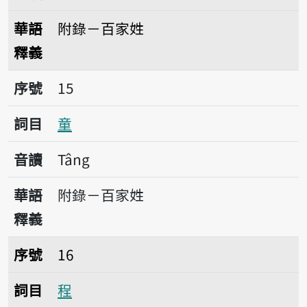
華語
附錄－百家姓
釋義
序號15童
序號
15
詞目
童
音讀
Tâng
華語
附錄－百家姓
釋義
序號16程
序號
16
詞目
程