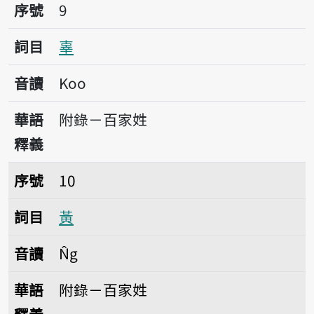
序號9辜
序號
9
詞目
辜
音讀
Koo
華語
附錄－百家姓
釋義
序號10黃
序號
10
詞目
黃
音讀
N̂g
華語
附錄－百家姓