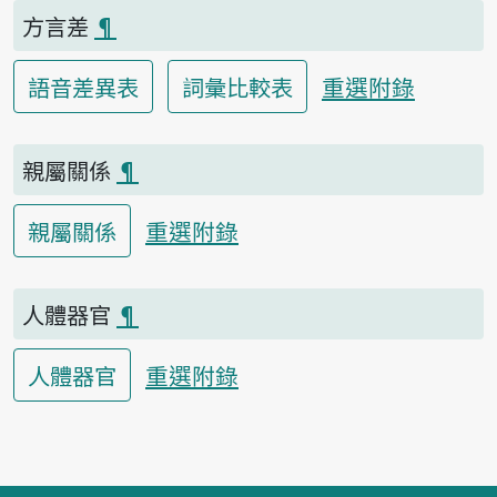
方言差
¶
重選附錄
語音差異表
詞彙比較表
親屬關係
¶
重選附錄
親屬關係
人體器官
¶
重選附錄
人體器官