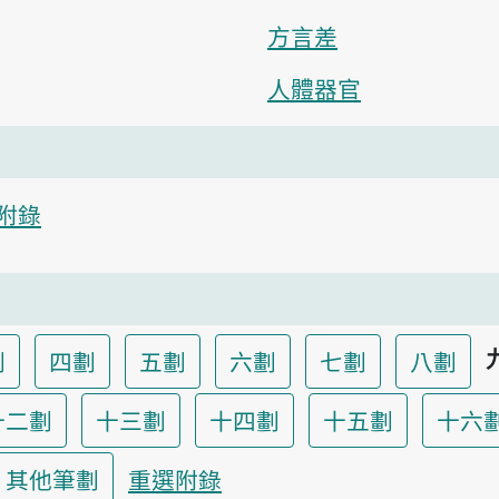
方言差
人體器官
附錄
劃
四劃
五劃
六劃
七劃
八劃
十二劃
十三劃
十四劃
十五劃
十六
其他筆劃
重選附錄