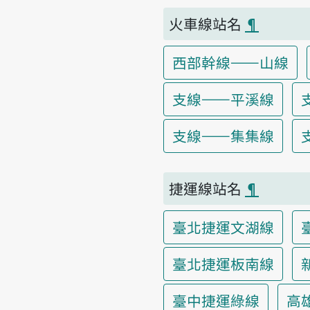
火車線站名
¶
西部幹線——山線
支線——平溪線
支線——集集線
捷運線站名
¶
臺北捷運文湖線
臺北捷運板南線
臺中捷運綠線
高