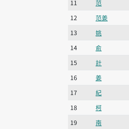
11
范
12
范姜
13
姚
14
俞
15
計
16
姜
17
紀
18
柯
19
南