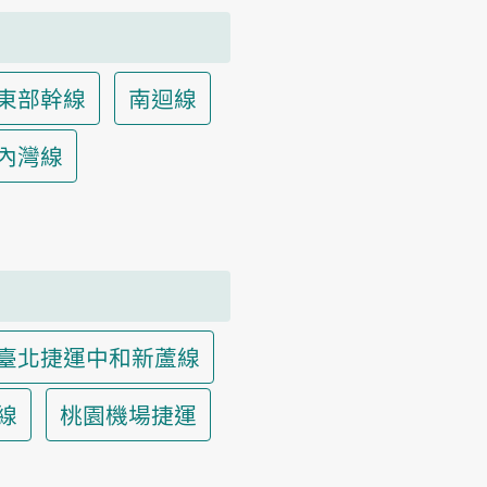
東部幹線
南迴線
內灣線
臺北捷運中和新蘆線
線
桃園機場捷運