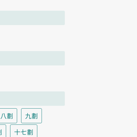
八劃
九劃
劃
十七劃