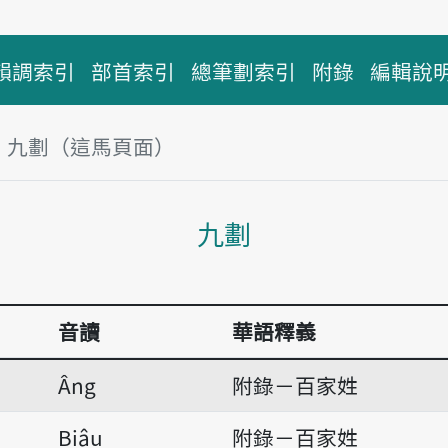
韻調索引
部首索引
總筆劃索引
附錄
編輯說
九劃（這馬頁面）
主內容區
九劃
音讀
華語釋義
Âng
附錄－百家姓
Biâu
附錄－百家姓