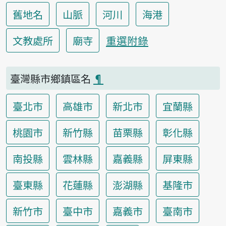
舊地名
山脈
河川
海港
重選附錄
文教處所
廟寺
臺灣縣市鄉鎮區名
¶
臺北市
高雄市
新北市
宜蘭縣
桃園市
新竹縣
苗栗縣
彰化縣
南投縣
雲林縣
嘉義縣
屏東縣
臺東縣
花蓮縣
澎湖縣
基隆市
新竹市
臺中市
嘉義市
臺南市