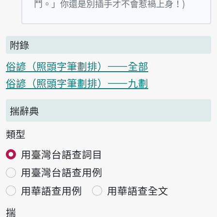
鬥。」你還是別插手才不會惹禍上身！)
附錄
俗諺（照頭字筆劃排）——全部
俗諺（照頭字筆劃排）——九劃
揣辭典
類型
用臺灣台語查詞目
用臺灣台語查用例
用華語查用例
用華語查全文
揣