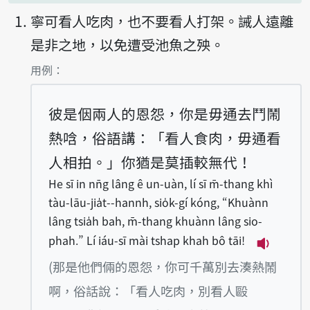
寧可看人吃肉，也不要看人打架。誡人遠離
是非之地，以免遭受池魚之殃。
第1項釋義的
用例：
彼是𪜶兩人的恩怨，你是毋通去鬥鬧
熱唅，俗語講：「看人食肉，毋通看
人相拍。」你猶是莫插較無代！
He sī in nn̄g lâng ê un-uàn, lí sī m̄-thang khì
tàu-lāu-jia̍t--hannh, sio̍k-gí kóng, “Khuànn
lâng tsia̍h bah, m̄-thang khuànn lâng sio-
phah.” Lí iáu-sī mài tshap khah bô tāi!
播放例句He 
(那是他們倆的恩怨，你可千萬別去湊熱鬧
啊，俗話說：「看人吃肉，別看人毆