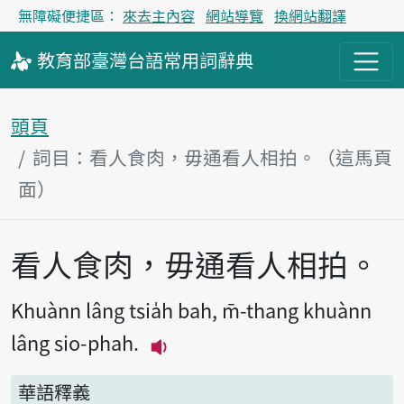
無障礙便捷區：
來去主內容
網站導覽
換網站翻譯
教育部
臺灣台語
常用詞
辭典
頭頁
詞目：看人食肉，毋通看人相拍。（這馬頁
面）
看人食肉，毋通看人相拍。
主內容區
Khuànn lâng tsia̍h bah, m̄-thang khuànn
lâng sio-phah.
播放主音讀Khuànn lâng tsia̍h 
華語釋義