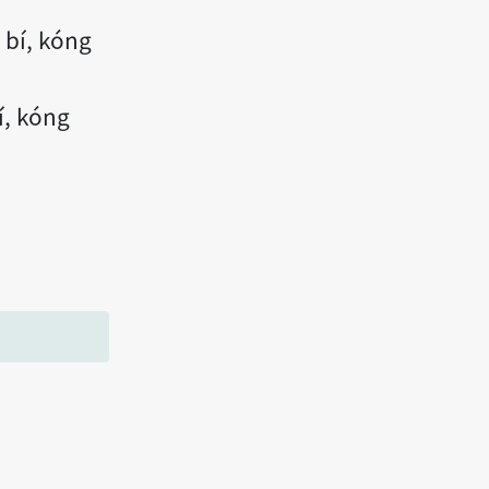
í, kóng
, kóng