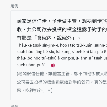
第1項釋義的
用例：
頭家足信任伊，予伊做主管，想袂到伊煞
收，共公司欲去投標的標金透露予對手的
有影是「食碗內，說碗外」。
Thâu-ke tsiok sìn-jīm--i, hōo i tsò tsú-kuán, siūnn-
suah hōo lâng bé-siu, kā kong-si beh khì tâu-pio ê
thàu-lōo hōo tuì-tshiú ê kong-si, ū-iánn sī “tsia̍h u
sueh uánn-guā”.
播放例句Thâu-ke tsiok sìn-j
(老闆很信任他，讓他當主管，想不到他卻被人
公司要去投標的標金透露給對手的公司，真的是
恩，吃裡扒外」。)
第1項釋義的
近義：