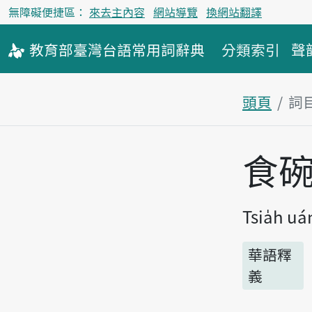
無障礙便捷區：
來去主內容
網站導覽
換網站翻譯
教育部
臺灣台語
常用詞
辭典
分類索引
聲
頭頁
詞
主內容區
食
Tsia̍h u
華語釋
義