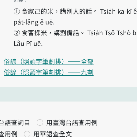
①
食家己的米，講別人的話。 Tsia̍h ka-kī ê b
pa̍t-lâng ê uē.
②
食曹操米，講劉備話。 Tsia̍h Tsô Tshò bí
Lâu Pī uē.
俗諺（照頭字筆劃排）——全部
俗諺（照頭字筆劃排）——九劃
台語查詞目
用臺灣台語查用例
查用例
用華語查全文