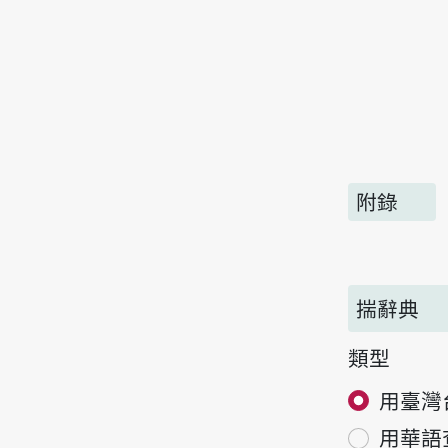
附錄
揣辭典
類型
用臺灣
用華語