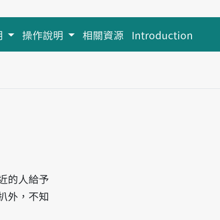
明
操作說明
相關資源
Introduction
nn-lāi, sueh uánn-guā.
近的人給予
扒外，不知