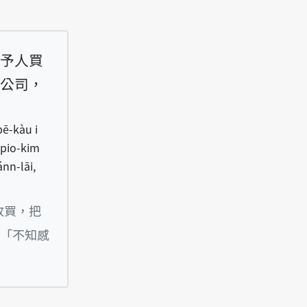
予人買
公司，
bē-kàu i
 pio-kim
ánn-lāi,
īm--i, hōo i tsò tsú-kuán, siūnn-bē-kàu i suah
收買，把
「不知感