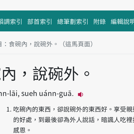
韻調索引
部首索引
總筆劃索引
附錄
編輯說
目：食碗內，說碗外。（這馬頁面）
碗內，說碗外。
ánn-lāi, sueh uánn-guā.
播放主音讀Tsia̍h uá
吃碗內的東西，卻說碗外的東西好。享受親
的好處，到最後卻為外人說話，暗諷人吃裡
感恩。