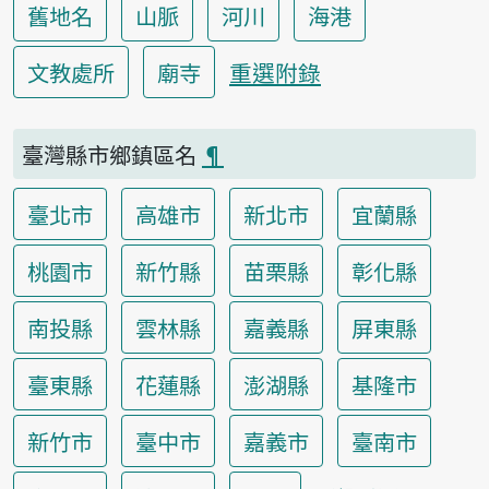
舊地名
山脈
河川
海港
重選附錄
文教處所
廟寺
臺灣縣市鄉鎮區名
¶
臺北市
高雄市
新北市
宜蘭縣
桃園市
新竹縣
苗栗縣
彰化縣
南投縣
雲林縣
嘉義縣
屏東縣
臺東縣
花蓮縣
澎湖縣
基隆市
新竹市
臺中市
嘉義市
臺南市