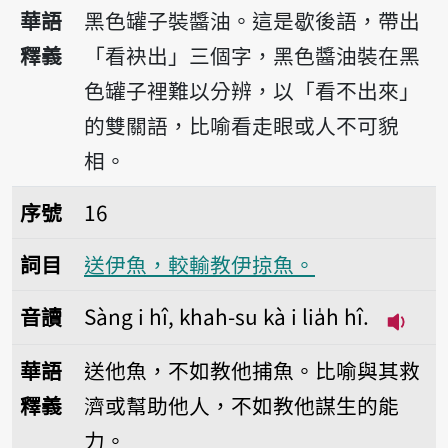
播放音讀Oo kan-á 
華語
黑色罐子裝醬油。這是歇後語，帶出
釋義
「看袂出」三個字，黑色醬油裝在黑
色罐子裡難以分辨，以「看不出來」
的雙關語，比喻看走眼或人不可貌
相。
序號16送伊魚，較輸教伊掠魚。
序號
16
詞目
送伊魚，較輸教伊掠魚。
音讀
Sàng i hî, khah-su kà i lia̍h hî.
播放音讀S
華語
送他魚，不如教他捕魚。比喻與其救
釋義
濟或幫助他人，不如教他謀生的能
力。