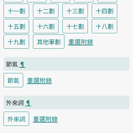
十一劃
十二劃
十三劃
十四劃
十五劃
十六劃
十七劃
十八劃
重選附錄
十九劃
其他筆劃
節氣
¶
重選附錄
節氣
外來詞
¶
重選附錄
外來詞