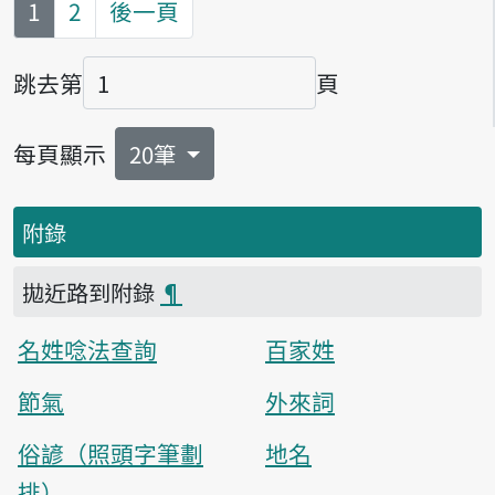
第
頁
1
2
後一頁
跳去第
頁
頁碼
每頁顯示
20筆
附錄
拋近路到附錄
¶
名姓唸法查詢
百家姓
節氣
外來詞
俗諺（照頭字筆劃
地名
排）