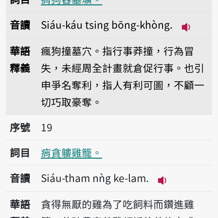
音讀
Siáu-káu tsing bōng-khòng.
播放音讀S
華語
瘋狗撞墓穴。指行事莽撞，行為冒
釋義
失，未經周全計畫就倉促行事。也引
申爭名奪利，指人有利可圖，不顧一
切巧取豪奪。
序號19痟貪軁雞籠。
序號
19
詞目
痟貪軁雞籠。
音讀
Siáu-tham nǹg ke-lam.
播放音讀Siáu-
華語
貪得無厭的雞為了吃飼料而鑽進雞