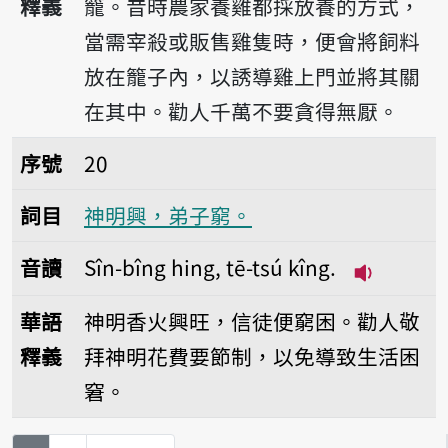
釋義
籠。昔時農家養雞都採放養的方式，
當需宰殺或販售雞隻時，便會將飼料
放在籠子內，以誘導雞上門並將其關
在其中。勸人千萬不要貪得無厭。
序號20神明興，弟子窮。
序號
20
詞目
神明興，弟子窮。
音讀
Sîn-bîng hing, tē-tsú kîng.
播放音讀Sîn-
華語
神明香火興旺，信徒便窮困。勸人敬
釋義
拜神明花費要節制，以免導致生活困
窘。