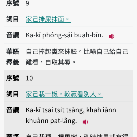
序號9家己捧屎抹面。
序號
9
詞目
家己捧屎抹面。
音讀
Ka-kī phóng-sái buah-bīn.
播放音讀Ka-
華語
自己捧起糞來抹臉。比喻自己給自己
釋義
難看，自取其辱。
序號10家己栽一欉，較贏看別人。
序號
10
詞目
家己栽一欉，較贏看別人。
音讀
Ka-kī tsai tsi̍t tsâng, khah iânn
khuànn pa̍t-lâng.
播放音讀Ka-kī tsai ts
華語
自己栽種一棵果樹，到時結果就有得