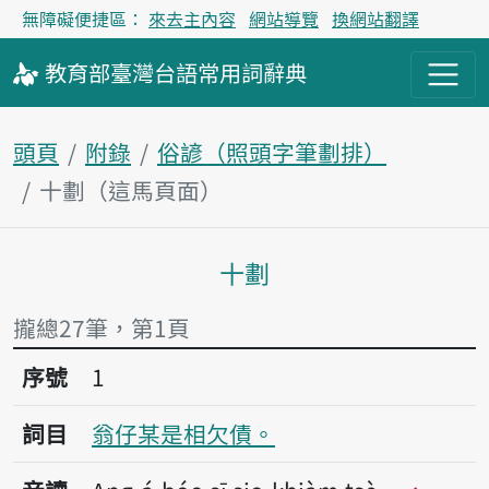
無障礙便捷區：
來去主內容
網站導覽
換網站翻譯
教育部
臺灣台語
常用詞
辭典
頭頁
附錄
俗諺（照頭字筆劃排）
十劃（這馬頁面）
十劃
主內容區
攏總27筆，第1頁
序號1翁仔某是相欠債。
序號
1
詞目
翁仔某是相欠債。