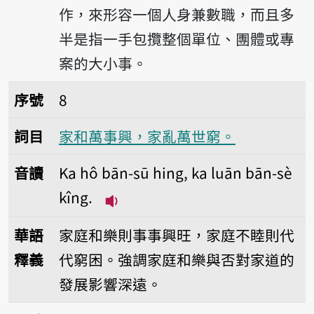
作，來形容一個人身兼數職，而且多
半是指一手包攬整個單位、團體或專
案的大小事。
序號8家和萬事興，家亂萬世窮。
序號
8
詞目
家和萬事興，家亂萬世窮。
音讀
Ka hô bān-sū hing, ka luān bān-sè
kîng.
播放音讀Ka hô bān-sū hing, ka l
華語
家庭和樂則事事興旺，家庭不睦則代
釋義
代窮困。強調家庭和樂與否對家道的
發展影響深遠。