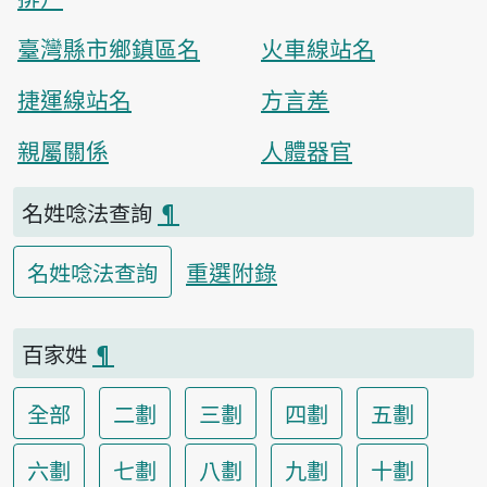
臺灣縣市鄉鎮區名
火車線站名
捷運線站名
方言差
親屬關係
人體器官
名姓唸法查詢
¶
重選附錄
名姓唸法查詢
百家姓
¶
全部
二劃
三劃
四劃
五劃
六劃
七劃
八劃
九劃
十劃