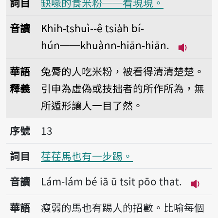
詞目
缺喙的食米粉──看現現。
音讀
Khih-tshuì--ê tsia̍h bí-
hún──khuànn-hiān-hiān.
播放音讀Kh
華語
兔脣的人吃米粉，被看得清清楚楚。
釋義
引申為虛偽或技拙者的所作所為，無
所遁形讓人一目了然。
序號13荏荏馬也有一步踢。
序號
13
詞目
荏荏馬也有一步踢。
音讀
Lám-lám bé iā ū tsi̍t pōo that.
播放音讀
華語
瘦弱的馬也有踢人的招數。比喻每個