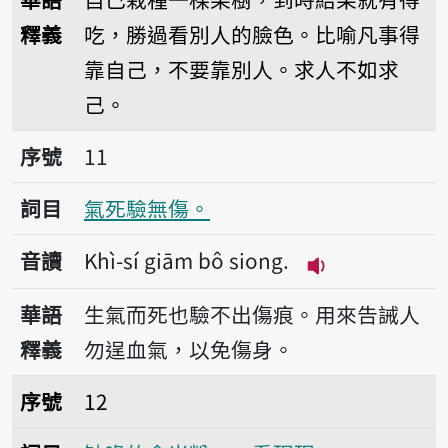
釋義
吃，勝過看別人的臉色。比喻凡事得
靠自己，不要靠別人。求人不如求
己。
序號11氣死驗無傷。
序號
11
詞目
氣死驗無傷。
音讀
Khì-sí giām bô siong.
播放音讀Khì-sí 
華語
生氣而死也驗不出傷痕。用來告誡人
釋義
勿逞血氣，以免傷身。
序號12缺喙的食米粉──看現現。
序號
12