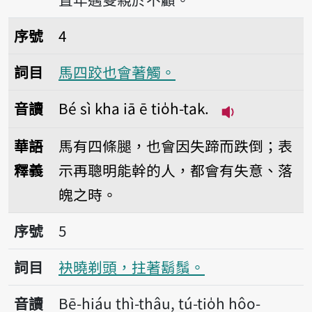
序號4馬四跤也會著觸。
序號
4
詞目
馬四跤也會著觸。
音讀
Bé sì kha iā ē tio̍h-tak.
播放音讀Bé sì kh
華語
馬有四條腿，也會因失蹄而跌倒；表
釋義
示再聰明能幹的人，都會有失意、落
魄之時。
序號5袂曉剃頭，拄著鬍鬚。
序號
5
詞目
袂曉剃頭，拄著鬍鬚。
音讀
Bē-hiáu thì-thâu, tú-tio̍h hôo-