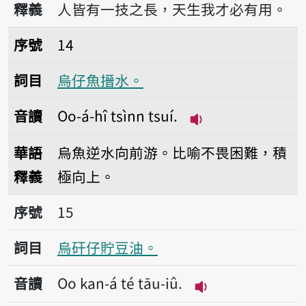
釋義
人皆有一技之長，天生我才必有用。
序號14烏仔魚搢水。
序號
14
詞目
烏仔魚搢水。
音讀
Oo-á-hî tsìnn tsuí.
播放音讀Oo-á-hî ts
華語
烏魚逆水向前游。比喻不畏困難，積
釋義
極向上。
序號15烏矸仔貯豆油。
序號
15
詞目
烏矸仔貯豆油。
音讀
Oo kan-á té tāu-iû.