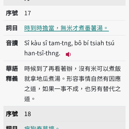
序號17時到時擔當，無米才煮番薯湯。
序號
17
詞目
時到時擔當，無米才煮番薯湯。
音讀
Sî kàu sî tam-tng, bô bí tsiah tsú
han-tsî-thng.
播放音讀Sî kàu sî tam-tng
華語
時候到了再看著辦，沒有米可以煮飯
釋義
就拿地瓜煮湯。形容事情自然有因應
之道，如果一事不成，也另有替代之
道。
序號18痟狗舂墓壙。
序號
18
詞目
痟狗舂墓壙。