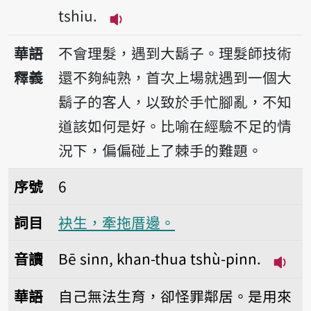
tshiu.
播放音讀Bē-hiáu thì-thâu, tú-tio
華語
不會理髮，遇到大鬍子。理髮師技術
釋義
還不夠純熟，首次上場就遇到一個大
鬍子的客人，以致於手忙腳亂，不知
道該如何是好。比喻在經驗不足的情
況下，偏偏碰上了棘手的難題。
序號6袂生，牽拖厝邊。
序號
6
詞目
袂生，牽拖厝邊。
音讀
Bē sinn, khan-thua tshù-pinn.
播放音讀
華語
自己無法生育，卻怪罪鄰居。是用來