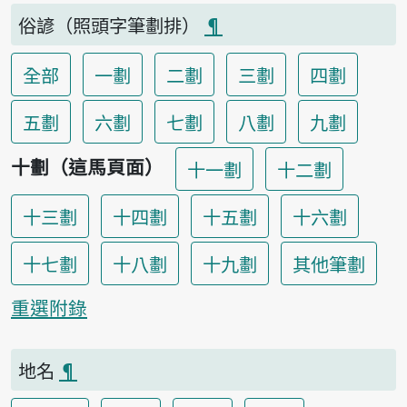
俗諺（照頭字筆劃排）
¶
全部
一劃
二劃
三劃
四劃
五劃
六劃
七劃
八劃
九劃
十劃（這馬頁面）
十一劃
十二劃
十三劃
十四劃
十五劃
十六劃
十七劃
十八劃
十九劃
其他筆劃
重選附錄
地名
¶