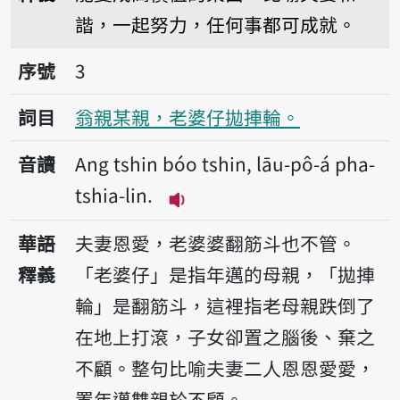
諧，一起努力，任何事都可成就。
序號3翁親某親，老婆仔拋捙輪。
序號
3
詞目
翁親某親，老婆仔拋捙輪。
音讀
Ang tshin bóo tshin, lāu-pô-á pha-
tshia-lin.
播放音讀Ang tshin bóo tshin,
華語
夫妻恩愛，老婆婆翻筋斗也不管。
釋義
「老婆仔」是指年邁的母親，「拋捙
輪」是翻筋斗，這裡指老母親跌倒了
在地上打滾，子女卻置之腦後、棄之
不顧。整句比喻夫妻二人恩恩愛愛，
置年邁雙親於不顧。