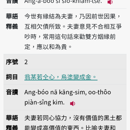
音讀
Ang-á-bóo sī sio-khiàm-tsè.
播放音讀An
華語
今世有緣結為夫妻，乃因前世因果，
釋義
互相欠債所致。夫妻意見不合相互爭
吵時，常用這句話來勸雙方姻緣前
定，應以和為貴。
序號2翁某若仝心，烏塗變成金。
序號
2
詞目
翁某若仝心，烏塗變成金。
音讀
Ang-bóo nā kāng-sim, oo-thôo
piàn-sîng kim.
播放音讀Ang-bóo nā kān
華語
夫妻若同心協力，沒有價值的黑土都
釋義
能變成高價值的東西。比喻夫妻和