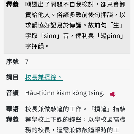
釋義
嘲諷出了問題不自我檢討，卻只會卸
責給他人。俗諺多數前後句押韻，以
求韻協好記易於傳誦。故前句「生」
字取「sinn」音，俾利與「邊pinn」
字押韻。
序號7校長兼摃鐘。
序號
7
詞目
校長兼摃鐘。
音讀
Hāu-tiúnn kiam kòng tsing.
播放音讀Hā
華語
校長兼做敲鐘的工作。「摃鐘」指敲
釋義
響學校上下課的鐘聲，以學校最高職
務的校長，還需兼做敲鐘報時的工