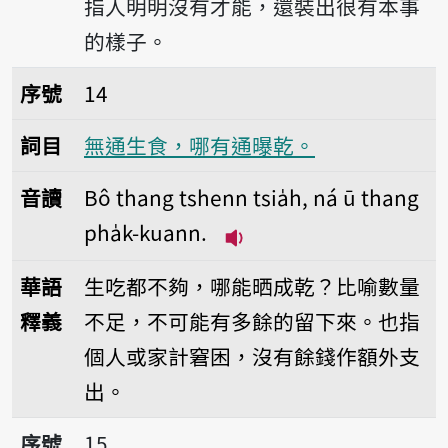
指人明明沒有才能，還裝出很有本事
的樣子。
序號14無通生食，哪有通曝乾。
序號
14
詞目
無通生食，哪有通曝乾。
音讀
Bô thang tshenn tsia̍h, ná ū thang
pha̍k-kuann.
播放音讀Bô thang tshenn t
華語
生吃都不夠，哪能晒成乾？比喻數量
釋義
不足，不可能有多餘的留下來。也指
個人或家計窘困，沒有餘錢作額外支
出。
序號15無三不成禮。
序號
15