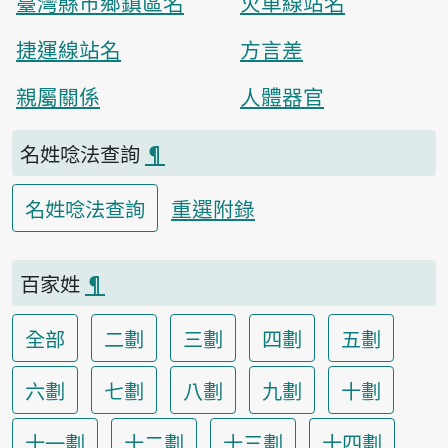
臺灣縣市鄉鎮區名
火車線站名
捷運線站名
方言差
親屬關係
人體器官
名姓唸法查詢
¶
重選附錄
名姓唸法查詢
百家姓
¶
全部
二劃
三劃
四劃
五劃
六劃
七劃
八劃
九劃
十劃
十一劃
十二劃
十三劃
十四劃