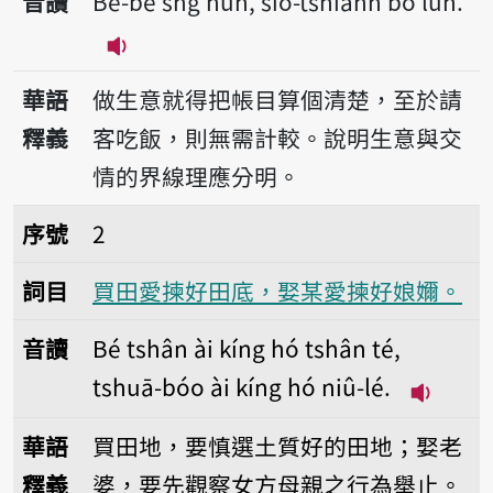
音讀
Bé-bē sǹg hun, sio-tshiánn bô lūn.
播放音讀Bé-bē sǹg hun, sio-tshiánn b
華語
做生意就得把帳目算個清楚，至於請
釋義
客吃飯，則無需計較。說明生意與交
情的界線理應分明。
序號2買田愛揀好田底，娶某愛揀好娘嬭。
序號
2
詞目
買田愛揀好田底，娶某愛揀好娘嬭。
音讀
Bé tshân ài kíng hó tshân té,
tshuā-bóo ài kíng hó niû-lé.
播放音讀Bé
華語
買田地，要慎選土質好的田地；娶老
釋義
婆，要先觀察女方母親之行為舉止。