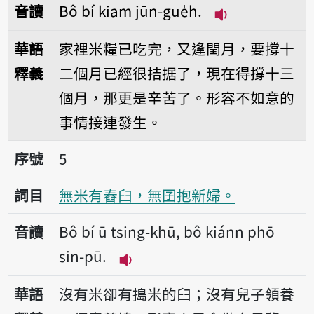
音讀
Bô bí kiam jūn-gue̍h.
播放音讀Bô bí ki
華語
家裡米糧已吃完，又逢閏月，要撐十
釋義
二個月已經很拮据了，現在得撐十三
個月，那更是辛苦了。形容不如意的
事情接連發生。
序號5無米有舂臼，無囝抱新婦。
序號
5
詞目
無米有舂臼，無囝抱新婦。
音讀
Bô bí ū tsing-khū, bô kiánn phō
sin-pū.
播放音讀Bô bí ū tsing-khū, bô
華語
沒有米卻有搗米的臼；沒有兒子領養