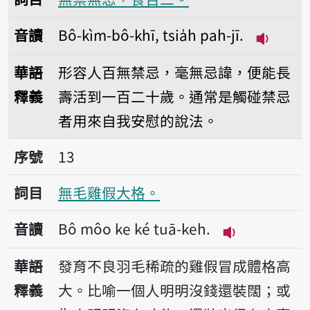
音讀
Bô-kìm-bô-khī, tsia̍h pah-jī.
播放音讀Bô
華語
形容人百無禁忌，毫無忌諱，便能長
釋義
壽活到一百二十歲。通常是觸碰禁忌
者用來自我安慰的說法。
序號13無毛雞假大格。
序號
13
詞目
無毛雞假大格。
音讀
Bô môo ke ké tuā-keh.
播放音讀Bô môo
華語
發育不良羽毛稀疏的雞假冒成體格高
釋義
大。比喻一個人明明沒錢還裝闊；或