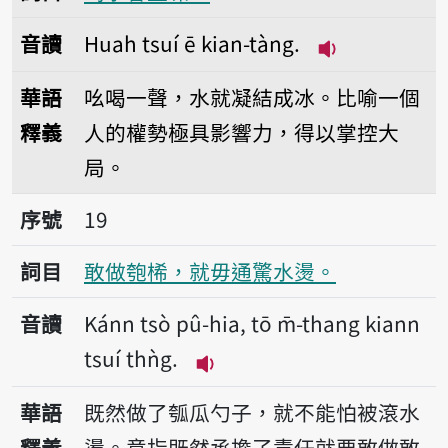
音讀
Huah tsuí ē kian-tàng.
播放音讀Huah t
華語
吆喝一聲，水就凝結成冰。比喻一個
釋義
人的權勢極具影響力，得以掌控大
局。
序號19敢做匏桸，就毋通驚水燙。
序號
19
詞目
敢做匏桸，就毋通驚水燙。
音讀
Kánn tsò pû-hia, tō m̄-thang kiann
tsuí thǹg.
播放音讀Kánn tsò pû-hia, tō
華語
既然做了瓠瓜勺子，就不能怕被滾水
釋義
燙。意指既然承擔了責任就要敢做敢