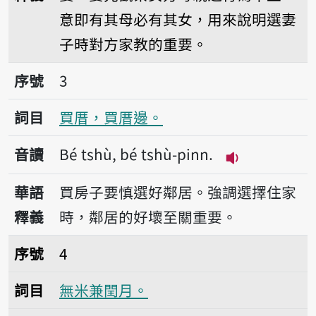
意即有其母必有其女，用來說明選妻
子時對方家教的重要。
序號3買厝，買厝邊。
序號
3
詞目
買厝，買厝邊。
音讀
Bé tshù, bé tshù-pinn.
播放音讀Bé tsh
華語
買房子要慎選好鄰居。強調選擇住家
釋義
時，鄰居的好壞至關重要。
序號4無米兼閏月。
序號
4
詞目
無米兼閏月。