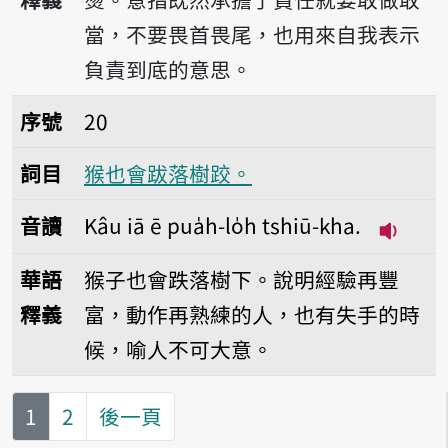
當，不要畏首畏尾，也用來自我表示
負責到底的意思。
序號20猴也會跋落樹跤。
序號
20
詞目
猴也會跋落樹跤。
音讀
Kâu iā ē pua̍h-lo̍h tshiū-kha.
播放音讀K
華語
猴子也會跌落樹下。說明經驗再豐
釋義
富，動作再熟練的人，也有失手的時
候，喻人不可大意。
第
頁
1
2
後一頁