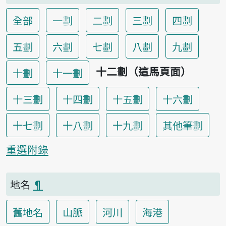
全部
一劃
二劃
三劃
四劃
五劃
六劃
七劃
八劃
九劃
十二劃（這馬頁面）
十劃
十一劃
十三劃
十四劃
十五劃
十六劃
十七劃
十八劃
十九劃
其他筆劃
重選附錄
地名
¶
舊地名
山脈
河川
海港