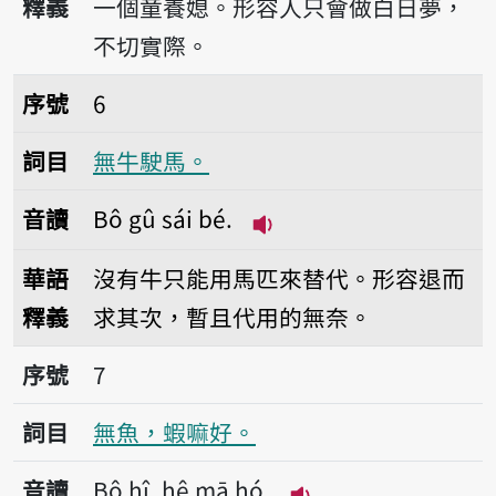
釋義
一個童養媳。形容人只會做白日夢，
不切實際。
序號6無牛駛馬。
序號
6
詞目
無牛駛馬。
音讀
Bô gû sái bé.
播放音讀Bô gû sái bé.
華語
沒有牛只能用馬匹來替代。形容退而
釋義
求其次，暫且代用的無奈。
序號7無魚，蝦嘛好。
序號
7
詞目
無魚，蝦嘛好。
音讀
Bô hî, hê mā hó.