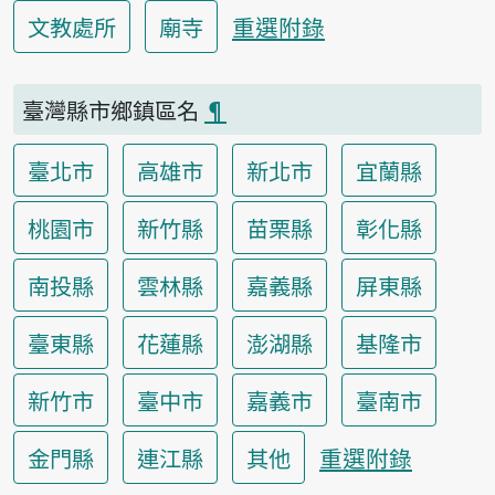
重選附錄
文教處所
廟寺
臺灣縣市鄉鎮區名
¶
臺北市
高雄市
新北市
宜蘭縣
桃園市
新竹縣
苗栗縣
彰化縣
南投縣
雲林縣
嘉義縣
屏東縣
臺東縣
花蓮縣
澎湖縣
基隆市
新竹市
臺中市
嘉義市
臺南市
重選附錄
金門縣
連江縣
其他