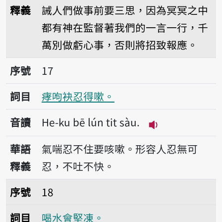
釋義
誡人們做事前要三思，因為冥冥之中
都有神在監督著我們的一言一行，千
萬別做虧心事，否則將招致報應。
序號17痚呴袂忍得嗽。
序號
17
詞目
痚呴袂忍得嗽。
音讀
He-ku bē lún tit sàu.
播放音讀He-ku bē
華語
氣喘忍不住要咳嗽。形容人忍無可
釋義
忍，不吐不快。
序號18喝水會堅凍。
序號
18
詞目
喝水會堅凍。