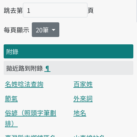
跳去第
頁
頁碼
每頁顯示
20筆
附錄
拋近路到附錄
¶
名姓唸法查詢
百家姓
節氣
外來詞
俗諺（照頭字筆劃
地名
排）