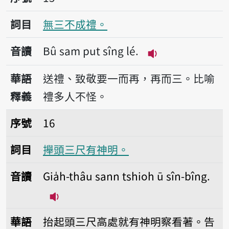
詞目
無三不成禮。
音讀
Bû sam put sîng lé.
播放音讀Bû sam pu
華語
送禮、致敬要一而再，再而三。比喻
釋義
禮多人不怪。
序號16攑頭三尺有神明。
序號
16
詞目
攑頭三尺有神明。
音讀
Gia̍h-thâu sann tshioh ū sîn-bîng.
播放音讀Gia̍h-thâu sann tshioh ū sîn-
華語
抬起頭三尺高處就有神明察看著。告