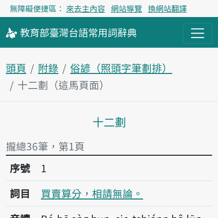
無障礙便捷區：
來去主內容
網站導覽
換網站翻譯
教育部
臺灣台語
常用詞
辭典
頭頁
附錄
俗諺（照頭字筆劃排）
十二劃（這馬頁面）
十二劃
主內容區
攏總36筆，第1頁
序號1買賣算分，相請無論。
序號
1
詞目
買賣算分，相請無論。