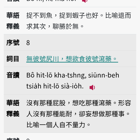
播放音讀Bô hî, hê m
華語
捉不到魚，捉到蝦子也好。比喻退而
釋義
求其次，聊勝於無。
序號8無彼號尻川，想欲食彼號瀉藥。
序號
8
詞目
無彼號尻川，想欲食彼號瀉藥。
音讀
Bô hit-lō kha-tshng, siūnn-beh
tsia̍h hit-lō sià-io̍h.
播放音讀Bô hit-lō kh
華語
沒有那種屁股，想吃那種瀉藥。形容
釋義
人沒有那種能耐，卻妄想做那種事。
比喻一個人自不量力。
序號9無風無搖，倒大樹。