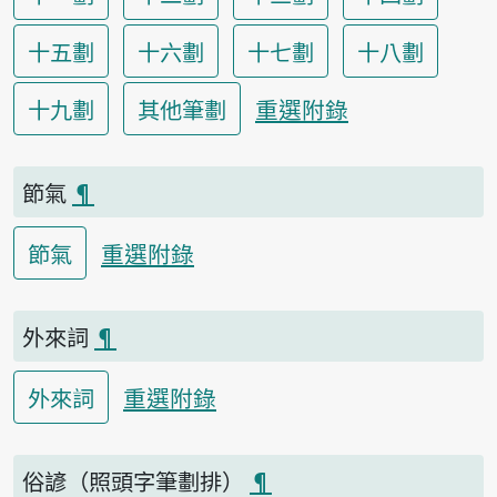
十五劃
十六劃
十七劃
十八劃
重選附錄
十九劃
其他筆劃
節氣
¶
重選附錄
節氣
外來詞
¶
重選附錄
外來詞
俗諺（照頭字筆劃排）
¶