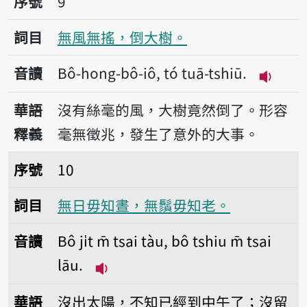
序號
9
詞目
無風無搖，倒大樹。
音讀
Bô-hong-bô-iô, tó tuā-tshiū.
播放音讀B
華語
沒有絲毫的風，大樹竟然倒了。形容
釋義
毫無徵兆，發生了意外的大事。
序號10無日毋知晝，無鬚毋知老。
序號
10
詞目
無日毋知晝，無鬚毋知老。
音讀
Bô ji̍t m̄ tsai tàu, bô tshiu m̄ tsai
lāu.
播放音讀Bô ji̍t m̄ tsai tàu, bô tshi
華語
沒出太陽，不知已經到中午了；沒留