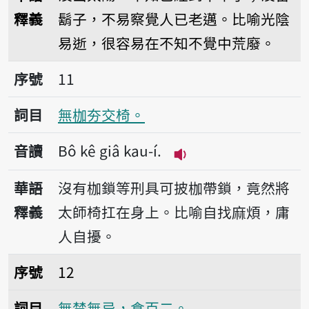
釋義
鬍子，不易察覺人已老邁。比喻光陰
易逝，很容易在不知不覺中荒廢。
序號11無枷夯交椅。
序號
11
詞目
無枷夯交椅。
音讀
Bô kê giâ kau-í.
播放音讀Bô kê giâ ka
華語
沒有枷鎖等刑具可披枷帶鎖，竟然將
釋義
太師椅扛在身上。比喻自找麻煩，庸
人自擾。
序號12無禁無忌，食百二。
序號
12
詞目
無禁無忌，食百二。