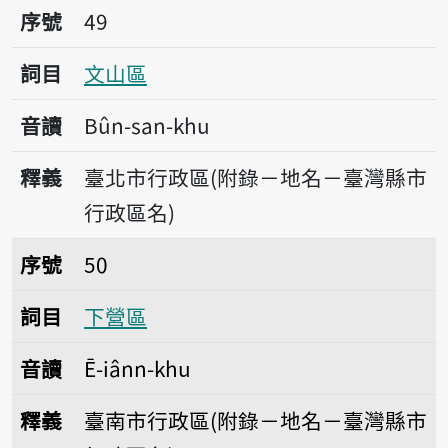
序號49文山區
序號
49
詞目
文山區
音讀
Bûn-san-khu
釋義
臺北市行政區(附錄－地名－臺灣縣市
行政區名)
序號50下營區
序號
50
詞目
下營區
音讀
Ē-iânn-khu
釋義
臺南市行政區(附錄－地名－臺灣縣市