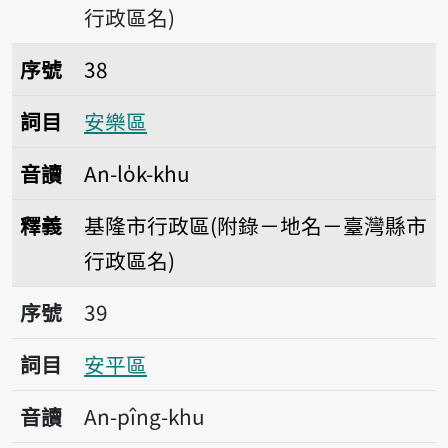
行政區名)
序號38安樂區
序號
38
詞目
安樂區
音讀
An-lo̍k-khu
釋義
基隆市行政區(附錄－地名－臺灣縣市
行政區名)
序號39安平區
序號
39
詞目
安平區
音讀
An-pîng-khu