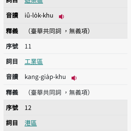
音讀
iû-lo̍k-khu
播放音讀iû-lo̍k-khu
釋義
（臺華共同詞 ，無義項）
序號11工業區
序號
11
詞目
工業區
音讀
kang-gia̍p-khu
播放音讀kang-gia̍p-k
釋義
（臺華共同詞 ，無義項）
序號12港區
序號
12
詞目
港區