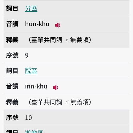
詞目
分區
音讀
hun-khu
播放音讀hun-khu
釋義
（臺華共同詞 ，無義項）
序號9院區
序號
9
詞目
院區
音讀
īnn-khu
播放音讀īnn-khu
釋義
（臺華共同詞 ，無義項）
序號10遊樂區
序號
10
詞目
遊樂區