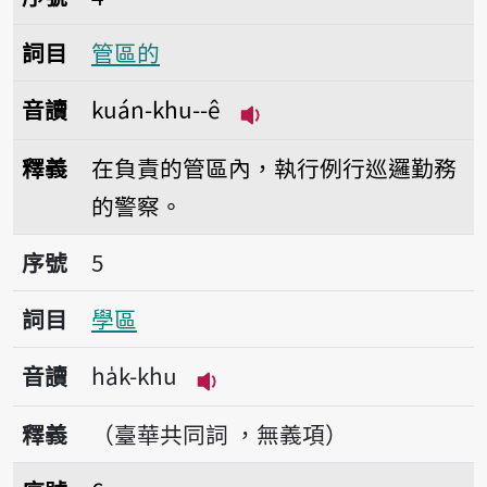
詞目
管區的
音讀
kuán-khu--ê
播放音讀kuán-khu--ê
釋義
在負責的管區內，執行例行巡邏勤務
的警察。
序號5學區
序號
5
詞目
學區
音讀
ha̍k-khu
播放音讀ha̍k-khu
釋義
（臺華共同詞 ，無義項）
序號6校區