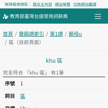
無障礙便捷區：
跳去主內容
網站導覽
切換網站翻譯
教育部
臺灣台語
常用詞
辭典
首頁
聲韻調索引
第1調
韻母u
區（目前頁面）
khu 區
主內容區塊
完全符合 「khu 區」 有1筆
序號1區
序號
1
詞目
區