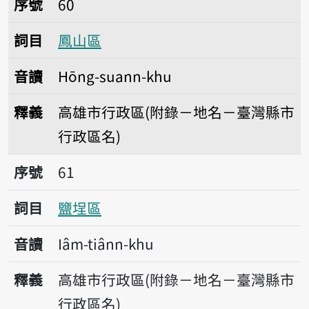
序號
60
詞目
鳳山區
音讀
Hōng-suann-khu
釋義
高雄市行政區(附錄－地名－臺灣縣市
行政區名)
序號61鹽埕區
序號
61
詞目
鹽埕區
音讀
Iâm-tiânn-khu
釋義
高雄市行政區(附錄－地名－臺灣縣市
行政區名)