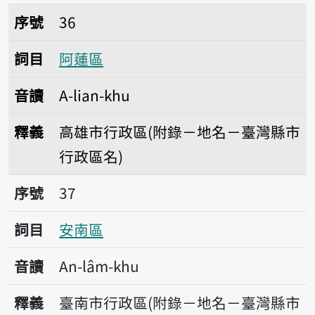
序號36阿蓮區
序號
36
詞目
阿蓮區
音讀
A-lian-khu
釋義
高雄市行政區(附錄－地名－臺灣縣市
行政區名)
序號37安南區
序號
37
詞目
安南區
音讀
An-lâm-khu
釋義
臺南市行政區(附錄－地名－臺灣縣市