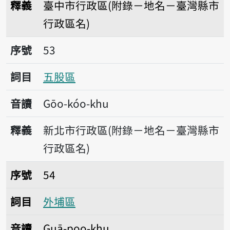
釋義
臺中市行政區(附錄－地名－臺灣縣市
行政區名)
序號53五股區
序號
53
詞目
五股區
音讀
Gōo-kóo-khu
釋義
新北市行政區(附錄－地名－臺灣縣市
行政區名)
序號54外埔區
序號
54
詞目
外埔區
音讀
Guā-poo-khu