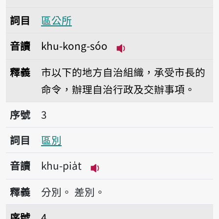
詞目
區公所
音讀
khu-kong-sóo
播放音讀khu-kong-só
釋義
市以下的地方自治組織，承受市長的
命令，辦理自治行政及交辦事項。
序號3區別
序號
3
詞目
區別
音讀
khu-pia̍t
播放音讀khu-pia̍t
釋義
分別。
差別。
序號4管區的
序號
4