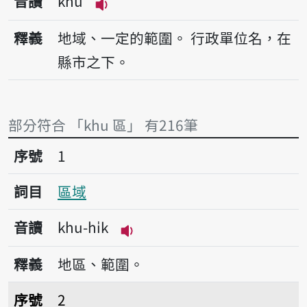
音讀
khu
播放音讀khu
釋義
地域、一定的範圍。
行政單位名，在
縣市之下。
部分符合 「khu 區」 有216筆
序號1區域
序號
1
詞目
區域
音讀
khu-hi̍k
播放音讀khu-hi̍k
釋義
地區、範圍。
序號2區公所
序號
2