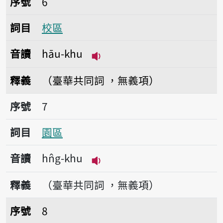
序號
6
詞目
校區
音讀
hāu-khu
播放音讀hāu-khu
釋義
（臺華共同詞 ，無義項）
序號7園區
序號
7
詞目
園區
音讀
hn̂g-khu
播放音讀hn̂g-khu
釋義
（臺華共同詞 ，無義項）
序號8分區
序號
8