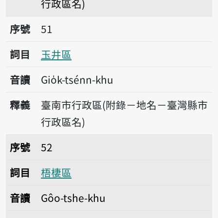
行政區名)
序號51玉井區
序號
51
詞目
玉井區
音讀
Gio̍k-tsénn-khu
釋義
臺南市行政區(附錄－地名－臺灣縣市
行政區名)
序號52梧棲區
序號
52
詞目
梧棲區
音讀
Gôo-tshe-khu