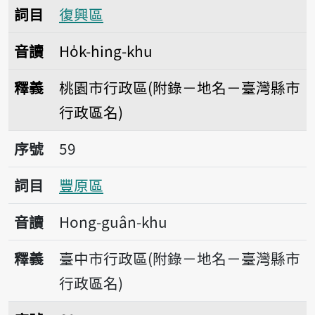
詞目
復興區
音讀
Ho̍k-hing-khu
釋義
桃園市行政區(附錄－地名－臺灣縣市
行政區名)
序號59豐原區
序號
59
詞目
豐原區
音讀
Hong-guân-khu
釋義
臺中市行政區(附錄－地名－臺灣縣市
行政區名)
序號60鳳山區