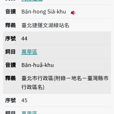
音讀
Bān-hong Siā-khu
播放音讀Bān-hong 
釋義
臺北捷運文湖線站名
序號44萬華區
序號
44
詞目
萬華區
音讀
Bān-huâ-khu
釋義
臺北市行政區(附錄－地名－臺灣縣市
行政區名)
序號45萬里區
序號
45
詞目
萬里區