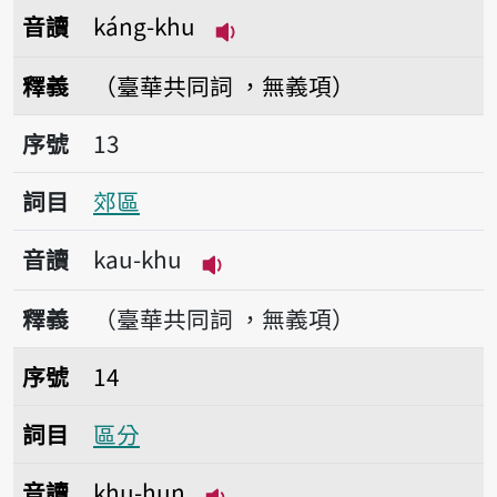
音讀
káng-khu
播放音讀káng-khu
釋義
（臺華共同詞 ，無義項）
序號13郊區
序號
13
詞目
郊區
音讀
kau-khu
播放音讀kau-khu
釋義
（臺華共同詞 ，無義項）
序號14區分
序號
14
詞目
區分
音讀
khu-hun