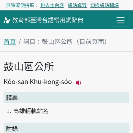
無障礙便捷區：
跳去主內容
網站導覽
切換網站翻譯
教育部
臺灣台語
常用詞
辭典
首頁
詞目：鼓山區公所（目前頁面）
鼓山區公所
主內容區塊
Kóo-san Khu-kong-sóo
播放主音讀Kóo-san 
釋義
高雄輕軌站名
附錄