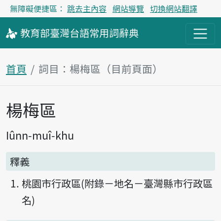
無障礙便捷區：
跳去主內容
網站導覽
切換網站翻譯
教育部
臺灣台語
常用詞
辭典
首頁
詞目：楊梅區（目前頁面）
楊梅區
主內容區塊
Iûnn-muî-khu
釋義
桃園市行政區(附錄－地名－臺灣縣市行政區
名)