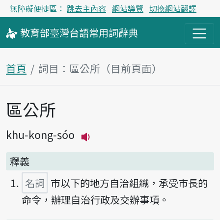
無障礙便捷區：
跳去主內容
網站導覽
切換網站翻譯
教育部
臺灣台語
常用詞
辭典
首頁
詞目：區公所（目前頁面）
區公所
主內容區塊
khu-kong-sóo
播放主音讀khu-kong-sóo
釋義
名詞
市以下的地方自治組織，承受市長的
命令，辦理自治行政及交辦事項。