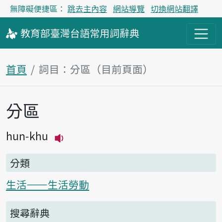
無障礙便捷區：
跳去主內容
網站導覽
切換網站翻譯
教育部
臺灣台語
常用詞
辭典
首頁
詞目：分區（目前頁面）
分區
主內容區塊
hun-khu
播放主音讀hun-khu
分類
生活——生活勞動
搜尋辭典