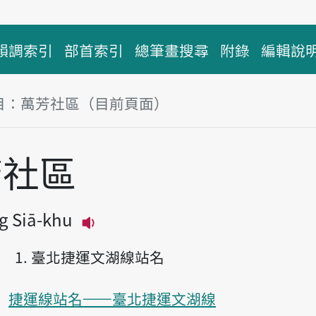
韻調索引
部首索引
總筆畫搜尋
附錄
編輯說
目：萬芳社區（目前頁面）
塊
芳社區
g Siā-khu
播放主音讀Bān-hong Siā-khu
臺北捷運文湖線站名
捷運線站名——臺北捷運文湖線