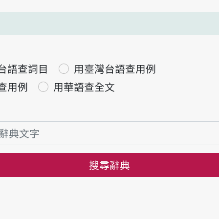
台語查詞目
用臺灣台語查用例
查用例
用華語查全文
搜尋辭典