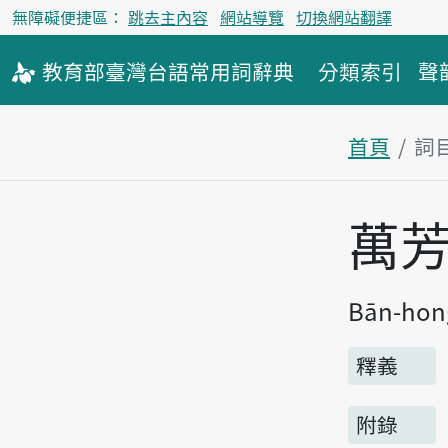
無障礙便捷區：
跳去主內容
網站導覽
切換網站翻譯
教育部
臺灣台語
常用詞
辭典
分類索引
聲
首頁
詞
主內容區
萬
Bān-hon
釋義
附錄