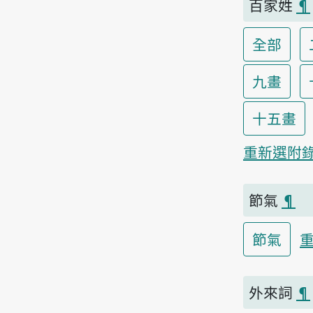
百家姓
¶
全部
九畫
十五畫
重新選附
節氣
¶
節氣
外來詞
¶