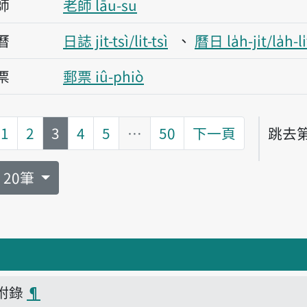
師
老師 lāu-su
曆
日誌 ji̍t-tsì/li̍t-tsì
曆日 la̍h-ji̍t/la̍h-li̍
票
郵票 iû-phiò
第
頁
1
2
3
4
5
…
50
下一頁
跳去
頁碼
20筆
附錄
¶