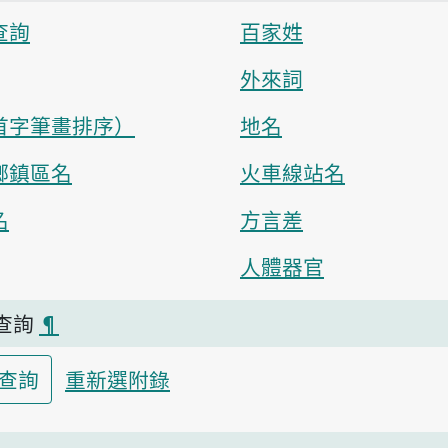
查詢
百家姓
外來詞
首字筆畫排序）
地名
鄉鎮區名
火車線站名
名
方言差
人體器官
查詢
¶
查詢
重新選附錄