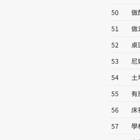
50
做
51
做
52
桌
53
尼
54
土
55
有
56
床
57
學