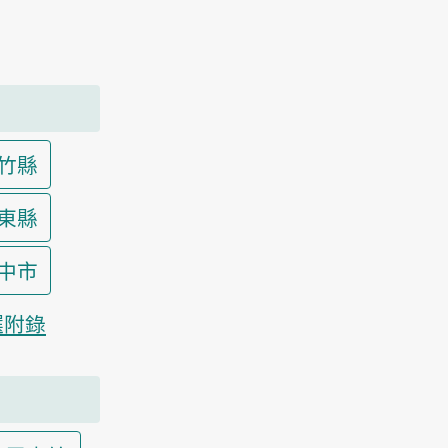
竹縣
東縣
中市
選附錄