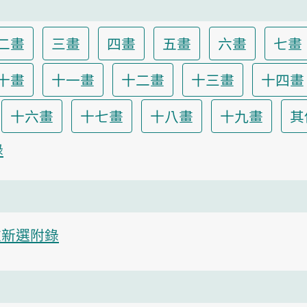
二畫
三畫
四畫
五畫
六畫
七畫
十畫
十一畫
十二畫
十三畫
十四畫
十六畫
十七畫
十八畫
十九畫
其
錄
重新選附錄