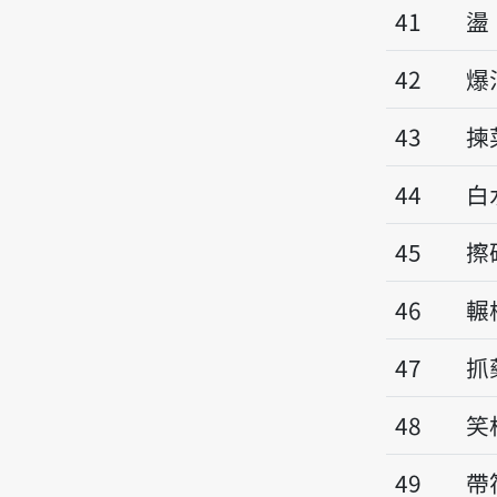
41
盪
42
爆
43
揀
44
白
45
擦
46
輾
47
抓
48
笑
49
帶