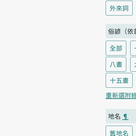
外來詞
俗諺（依
全部
八畫
十五畫
重新選附
地名
¶
舊地名