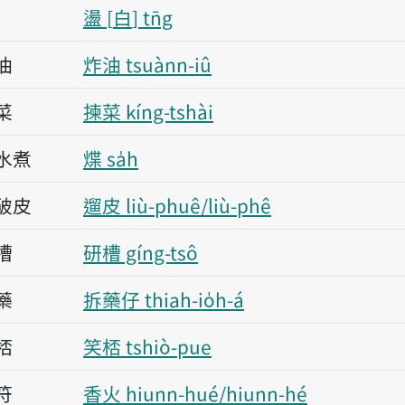
盪
白
tn̄g
油
炸油 tsuànn-iû
菜
揀菜 kíng-tshài
水煮
煠 sa̍h
破皮
遛皮 liù-phuê/liù-phê
槽
研槽 gíng-tsô
藥
拆藥仔 thiah-io̍h-á
桮
笑桮 tshiò-pue
符
香火 hiunn-hué/hiunn-hé