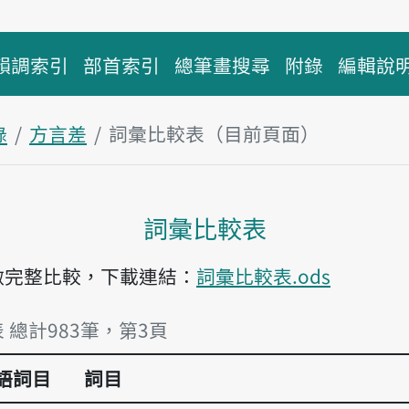
韻調索引
部首索引
總筆畫搜尋
附錄
編輯說
錄
方言差
詞彙比較表（目前頁面）
主內容區塊
詞彙比較表
做完整比較，下載連結：
詞彙比較表.ods
 總計983筆，第3頁
語詞目
詞目