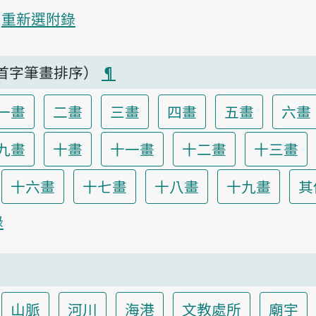
重新選附錄
首字筆畫排序）
¶
一畫
二畫
三畫
四畫
五畫
六畫
九畫
十畫
十一畫
十二畫
十三畫
十六畫
十七畫
十八畫
十九畫
其
錄
山脈
河川
海港
文教處所
廟宇