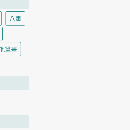
八畫
他筆畫