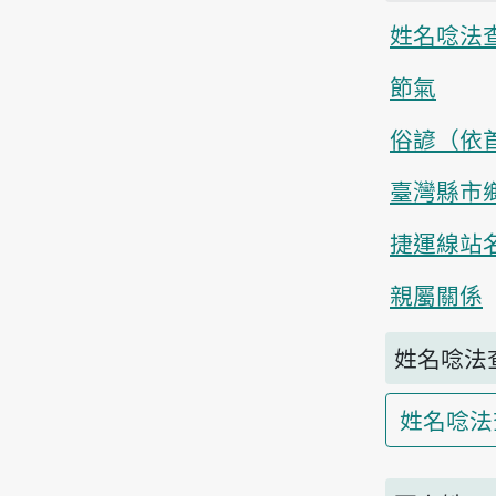
姓名唸法
節氣
俗諺（依
臺灣縣市
捷運線站
親屬關係
姓名唸法
姓名唸法