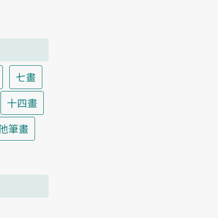
七畫
十四畫
他筆畫