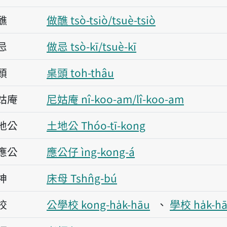
醮
做醮 tsò-tsiò/tsuè-tsiò
忌
做忌 tsò-kī/tsuè-kī
頭
桌頭 toh-thâu
姑庵
尼姑庵 nî-koo-am/lî-koo-am
地公
土地公 Thóo-tī-kong
應公
應公仔 ìng-kong-á
神
床母 Tshn̂g-bú
校
公學校 kong-ha̍k-hāu
學校 ha̍k-h