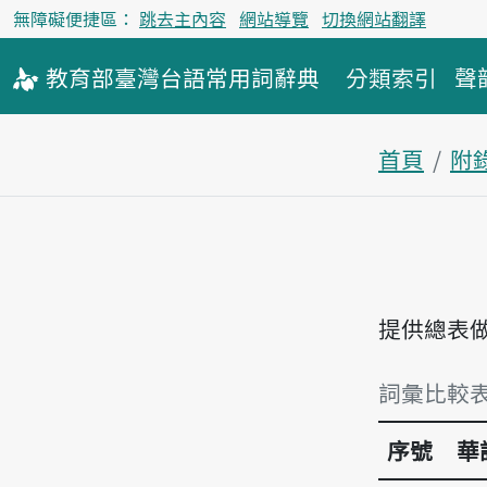
無障礙便捷區：
跳去主內容
網站導覽
切換網站翻譯
教育部
臺灣台語
常用詞
辭典
分類索引
聲
首頁
附
提供總表
詞彙比較表
序號
華