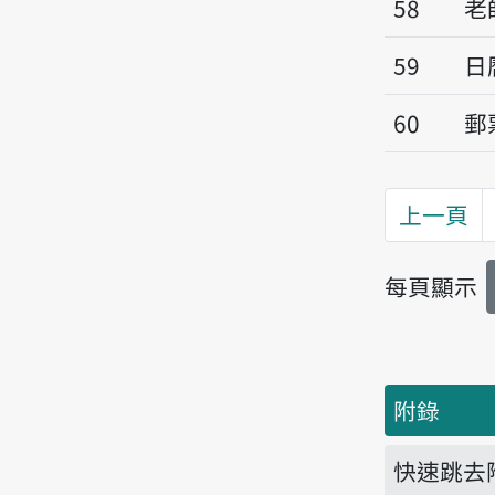
58
老
59
日
60
郵
上一頁
每頁顯示
附錄
快速跳去