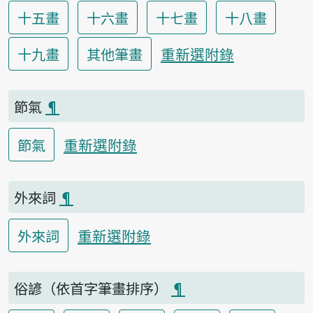
十五畫
十六畫
十七畫
十八畫
重新選附錄
十九畫
其他筆畫
節氣
¶
重新選附錄
節氣
外來詞
¶
重新選附錄
外來詞
俗諺（依首字筆畫排序）
¶