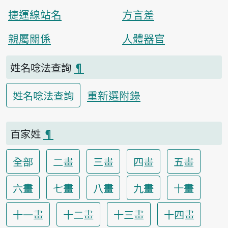
捷運線站名
方言差
親屬關係
人體器官
姓名唸法查詢
¶
重新選附錄
姓名唸法查詢
百家姓
¶
全部
二畫
三畫
四畫
五畫
六畫
七畫
八畫
九畫
十畫
十一畫
十二畫
十三畫
十四畫