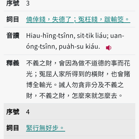
序號3僥倖錢，失德了；冤枉錢，跋輸筊。
序號
3
詞目
僥倖錢，失德了；冤枉錢，跋輸筊。
音讀
Hiau-hīng-tsînn, sit-tik liáu; uan-
óng-tsînn, pua̍h-su kiáu.
播放音讀Hiau-h
釋義
不義之財，會因為做不道德的事而花
光；冤屈人家所得到的橫財，也會賭
博全輸光。誡人勿貪非分及不義之
財，不義之財，怎麼來就怎麼去。
序號4緊行無好步。
序號
4
詞目
緊行無好步。