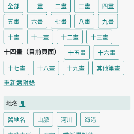
全部
一畫
二畫
三畫
四畫
五畫
六畫
七畫
八畫
九畫
十畫
十一畫
十二畫
十三畫
十四畫（目前頁面）
十五畫
十六畫
十七畫
十八畫
十九畫
其他筆畫
重新選附錄
地名
¶
舊地名
山脈
河川
海港