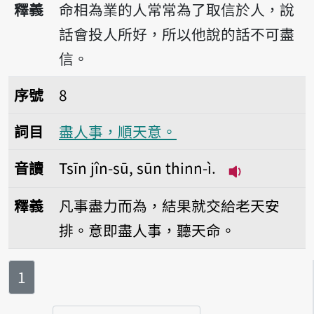
釋義
命相為業的人常常為了取信於人，說
話會投人所好，所以他說的話不可盡
信。
序號8盡人事，順天意。
序號
8
詞目
盡人事，順天意。
音讀
Tsīn jîn-sū, sūn thinn-ì.
播放音讀Tsīn jî
釋義
凡事盡力而為，結果就交給老天安
排。意即盡人事，聽天命。
第
頁
1