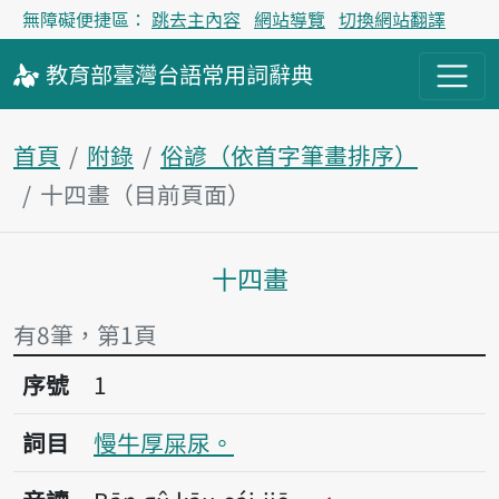
無障礙便捷區：
跳去主內容
網站導覽
切換網站翻譯
教育部
臺灣台語
常用詞
辭典
首頁
附錄
俗諺（依首字筆畫排序）
十四畫（目前頁面）
十四畫
主內容區塊
有8筆，第1頁
序號1慢牛厚屎尿。
序號
1
詞目
慢牛厚屎尿。