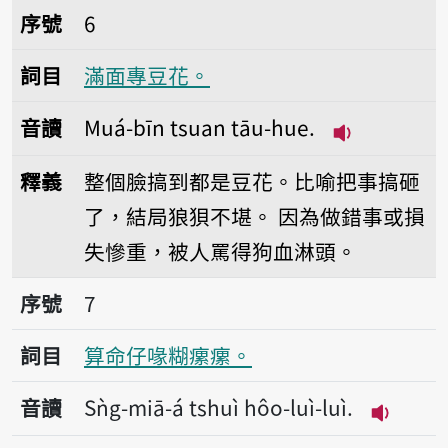
序號6滿面專豆花。
序號
6
詞目
滿面專豆花。
音讀
Muá-bīn tsuan tāu-hue.
播放音讀Muá-b
釋義
整個臉搞到都是豆花。比喻把事搞砸
了，結局狼狽不堪。
因為做錯事或損
失慘重，被人罵得狗血淋頭。
序號7算命仔喙糊瘰瘰。
序號
7
詞目
算命仔喙糊瘰瘰。
音讀
Sǹg-miā-á tshuì hôo-luì-luì.
播放音讀Sǹ