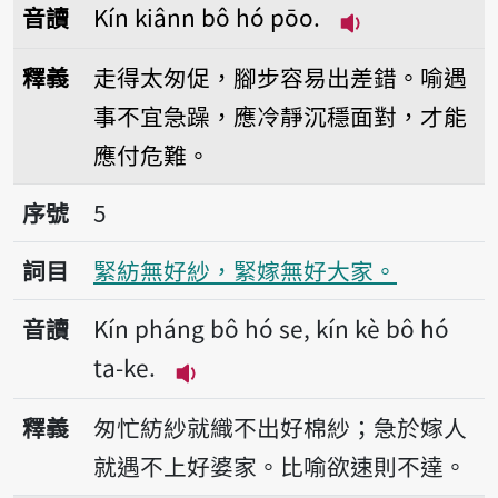
音讀
Kín kiânn bô hó pōo.
播放音讀Kín kiâ
釋義
走得太匆促，腳步容易出差錯。喻遇
事不宜急躁，應冷靜沉穩面對，才能
應付危難。
序號5緊紡無好紗，緊嫁無好大家。
序號
5
詞目
緊紡無好紗，緊嫁無好大家。
音讀
Kín pháng bô hó se, kín kè bô hó
ta-ke.
播放音讀Kín pháng bô hó se, kín
釋義
匆忙紡紗就織不出好棉紗；急於嫁人
就遇不上好婆家。比喻欲速則不達。