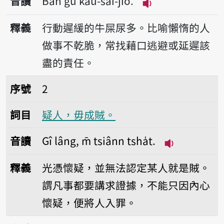
音讀
Bān gû kāu-sái-jiō.
播放音讀Bān gû kā
釋義
行動遲緩的牛屎尿多。比喻懶惰的人
做事不乾脆，常找藉口逃避或延遲該
盡的責任。
序號2疑人，毋成賊。
序號
2
詞目
疑人，毋成賊。
音讀
Gî lâng, m̄ tsiânn tsha̍t.
播放音讀Gî lâng
釋義
光憑懷疑，並無法認定某人就是賊。
謂凡事都要講求證據，不能只因內心
懷疑，便將人入罪。