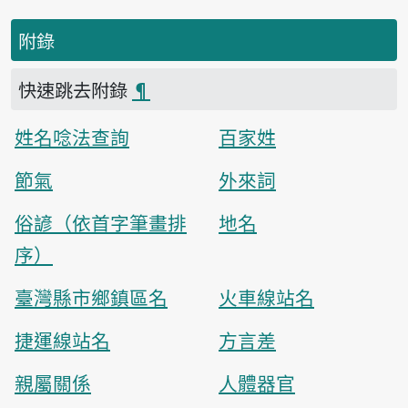
附錄
快速跳去附錄
¶
姓名唸法查詢
百家姓
節氣
外來詞
俗諺（依首字筆畫排
地名
序）
臺灣縣市鄉鎮區名
火車線站名
捷運線站名
方言差
親屬關係
人體器官