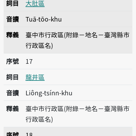
詞目
大肚區
音讀
Tuā-tōo-khu
釋義
臺中市行政區(附錄－地名－臺灣縣市
行政區名)
序號17龍井區
序號
17
詞目
龍井區
音讀
Liông-tsínn-khu
釋義
臺中市行政區(附錄－地名－臺灣縣市
行政區名)
序號18霧峰區
序號
18