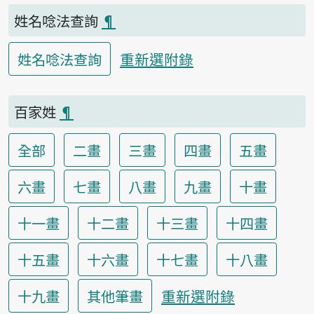
姓名唸法查詢
¶
重新選附錄
姓名唸法查詢
百家姓
¶
全部
二畫
三畫
四畫
五畫
六畫
七畫
八畫
九畫
十畫
十一畫
十二畫
十三畫
十四畫
十五畫
十六畫
十七畫
十八畫
重新選附錄
十九畫
其他筆畫