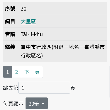
序號20大里區
序號
20
詞目
大里區
音讀
Tāi-lí-khu
釋義
臺中市行政區(附錄－地名－臺灣縣市
行政區名)
第
頁
1
2
下一頁
跳去第
頁
頁碼
每頁顯示
20筆