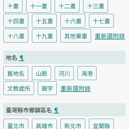
十畫
十一畫
十二畫
十三畫
十四畫
十五畫
十六畫
十七畫
重新選附錄
十八畫
十九畫
其他筆畫
地名
¶
舊地名
山脈
河川
海港
重新選附錄
文教處所
廟宇
臺灣縣市鄉鎮區名
¶
臺北市
高雄市
新北市
宜蘭縣