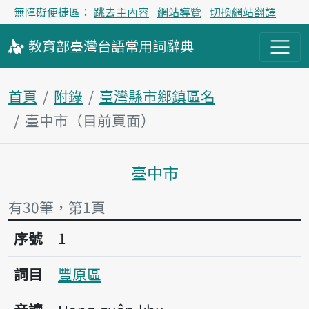
無障礙便捷區：
跳去主內容
網站導覽
切換網站翻譯
教育部
臺灣台語
常用詞
辭典
首頁
附錄
臺灣縣市鄉鎮區名
臺中市（目前頁面）
臺中市
主內容區塊
有30筆，第1頁
序號1豐原區
序號
1
詞目
豐原區