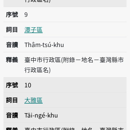
序號9潭子區
序號
9
詞目
潭子區
音讀
Thâm-tsú-khu
釋義
臺中市行政區(附錄－地名－臺灣縣市
行政區名)
序號10大雅區
序號
10
詞目
大雅區
音讀
Tāi-ngé-khu