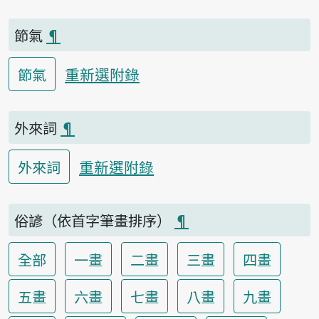
節氣
¶
重新選附錄
節氣
外來詞
¶
重新選附錄
外來詞
俗諺（依首字筆畫排序）
¶
全部
一畫
二畫
三畫
四畫
五畫
六畫
七畫
八畫
九畫