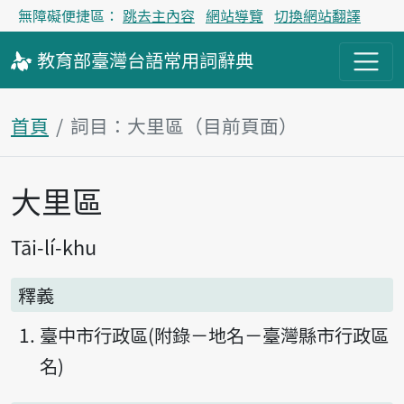
無障礙便捷區：
跳去主內容
網站導覽
切換網站翻譯
教育部
臺灣台語
常用詞
辭典
首頁
詞目：大里區（目前頁面）
大里區
主內容區塊
Tāi-lí-khu
釋義
臺中市行政區(附錄－地名－臺灣縣市行政區
名)