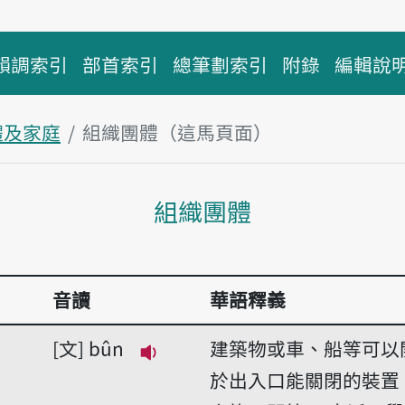
韻調索引
部首索引
總筆劃索引
附錄
編輯說
體及家庭
組織團體（這馬頁面）
主內容區
組織團體
音讀
華語釋義
文
bûn
建築物或車、船等可以
播放音讀bûn
於出入口能關閉的裝置