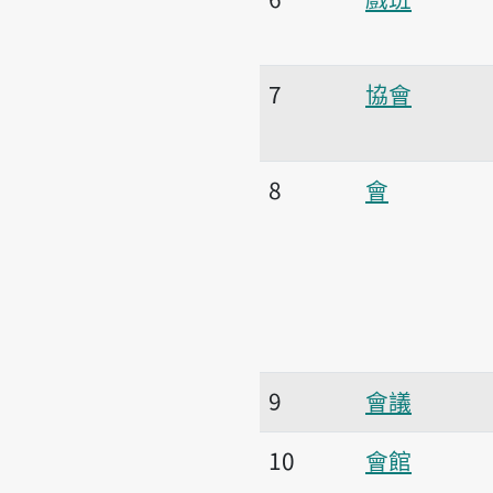
7
協會
8
會
9
會議
10
會館