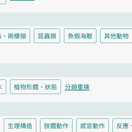
蟲、兩棲類
昆蟲類
魚蝦海獸
其他動物
木
植物形體、狀態
分類重揀
生理構造
肢體動作
感官動作
反應