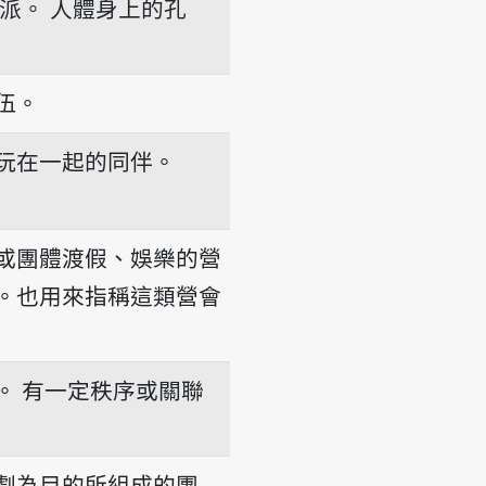
派。
人體身上的孔
伍。
玩在一起的同伴。
或團體渡假、娛樂的營
。也用來指稱這類營會
。
有一定秩序或關聯
劇為目的所組成的團