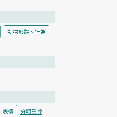
動物形體、行為
、表情
分類重揀