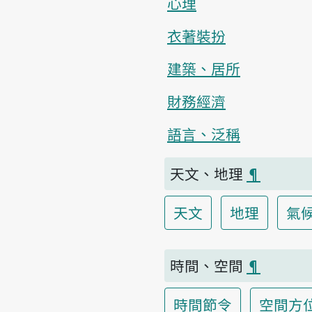
心理
衣著裝扮
建築、居所
財務經濟
語言、泛稱
天文、地理
¶
天文
地理
氣
時間、空間
¶
時間節令
空間方