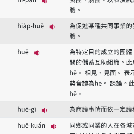
播放音讀hì-pan
體。
hia̍p-huē
為促進某種共同事業的
播放音讀hia̍p-huē
體。
huē
為特定目的成立的團體
播放音讀huē
間的儲蓄互助組織。此
hē。
相見、見面。
表
勢音讀為hē。
談論。
hē。
huē-gī
為商議事情而依一定議
播放音讀huē-gī
huē-kuán
同鄉或同業的人在各城