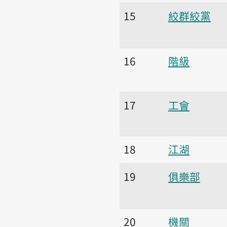
15
絞群絞黨
16
階級
17
工會
18
江湖
19
俱樂部
20
機關