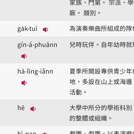
家族、門第。
宗派、學
竅。
類別。
ga̍k-tuī
為演奏樂曲所組成的隊
播放音讀ga̍k-tuī
gín-á-phuānn
兒時玩伴。自年幼時就
播放音讀gín-á-phuānn
hā-līng-iânn
夏季所開設專供青少年
地，多設在山上或海邊
播放音讀hā-līng-iânn
活動。
hē
大學中所分的學術科別
播放音讀hē
的整體或組織。
hì-pan
戲團、劇團。以表演戲