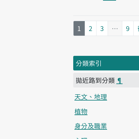
第
頁
1
2
3
…
9
分類索引
拋近路到分類
¶
天文、地理
植物
身分及職業