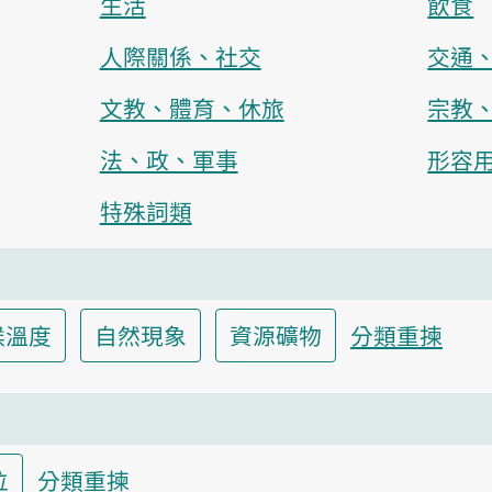
生活
飲食
人際關係、社交
交通
文教、體育、休旅
宗教
法、政、軍事
形容
特殊詞類
候溫度
自然現象
資源礦物
分類重揀
位
分類重揀