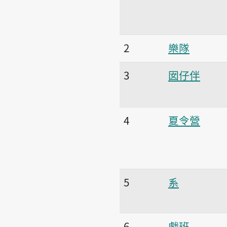
2
樂隊
3
囡仔伴
4
夏令營
5
系
6
戲班