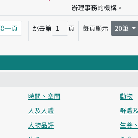
播放音讀ki-kuan
辦理事務的機構。
後一頁
跳去第
頁
每頁顯示
20筆
頁碼
時間、空間
動物
人及人體
群體
人物品評
生養