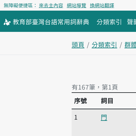
無障礙便捷區：
來去主內容
網站導覽
換網站翻譯
教育部
臺灣台語
常用詞
辭典
分類索引
聲
頭頁
分類索引
群
有167筆，第1頁
序號
詞目
有167筆，第1頁
1
門