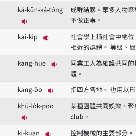
ká-kûn-ká-tóng
成群結夥。眾多人物聚
不做正事。
播放音讀ká-kûn-ká-tóng
kai-kip
社會學上稱社會中地位
播放音讀kai-kip
相近的群體。
等級、層
kang-huē
同業工人為維護共同的
播放音讀kang-huē
體。
kang-ôo
指四方各地。
也用以形
播放音讀kang-ôo
khū-lo̍k-pōo
某種團體共同娛樂、聚
club。
播放音讀khū-lo̍k-pōo
ki-kuan
控制機械的主要部分。