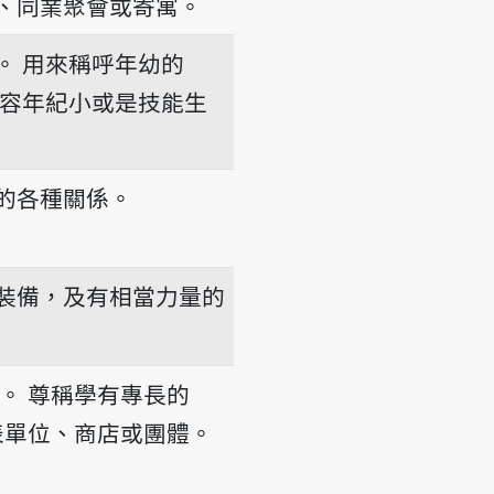
、同業聚會或寄寓。
。
用來稱呼年幼的
容年紀小或是技能生
的各種關係。
裝備，及有相當力量的
。
尊稱學有專長的
表單位、商店或團體。