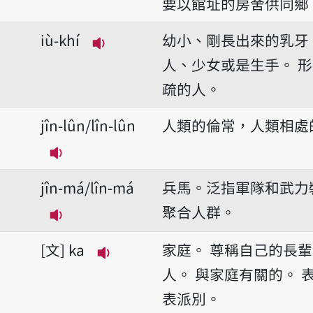
播放音讀huē-kuán
要以館址的房舍供同鄉
iù-khí
幼小、剛長出來的乳牙
播放音讀iù-khí
人、少女或是生手。
形
疏的人。
jîn-lûn/lîn-lûn
人類的倫常，人類相處
播放音讀jîn-lûn/lîn-lûn
jîn-má/lîn-má
兵馬。泛指軍隊和武力
聚合人群。
播放音讀jîn-má/lîn-má
文
ka
家庭。
尊稱自己的長輩
播放音讀ka
人。
與家庭有關的。
表派別。