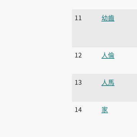
11
幼齒
12
人倫
13
人馬
14
家