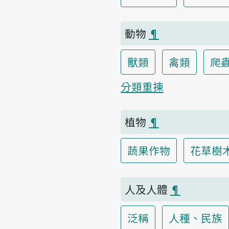
動物
¶
獸類
禽類
爬
分類重揀
植物
¶
蔬果作物
花草樹
人及人體
¶
泛稱
人種、民族