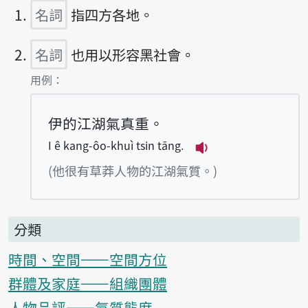
名詞
指四方各地。
名詞
也用以形容黑社會。
第2項釋義的
用例：
伊的江湖氣真重。
I ê kang-ôo-khuì tsin tāng.
播放例句I ê kang-ô
(他很有草莽人物的江湖氣質。)
分類
時間、空間——空間方位
群體及家庭——組織團體
人物品評——氣質態度