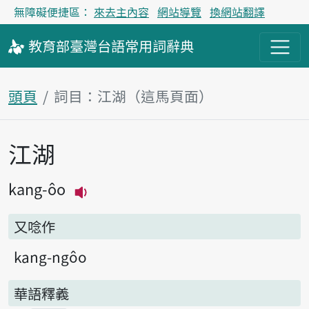
無障礙便捷區：
來去主內容
網站導覽
換網站翻譯
教育部
臺灣台語
常用詞
辭典
頭頁
詞目：江湖（這馬頁面）
江湖
主內容區
kang-ôo
播放主音讀kang-ôo
又唸作
kang-ngôo
華語釋義