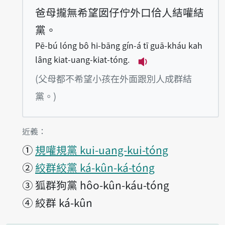
爸母攏無希望囡仔佇外口佮人結嚾結
黨。
Pē-bú lóng bô hi-bāng gín-á tī guā-kháu kah
lâng kiat-uang-kiat-tóng.
播放例句Pē-bú lóng b
(父母都不希望小孩在外面跟別人成群結
黨。)
第1項釋義的
近義：
①
規嚾規黨 kui-uang-kui-tóng
②
絞群絞黨 ká-kûn-ká-tóng
③
狐群狗黨 hôo-kûn-káu-tóng
④
絞群 ká-kûn