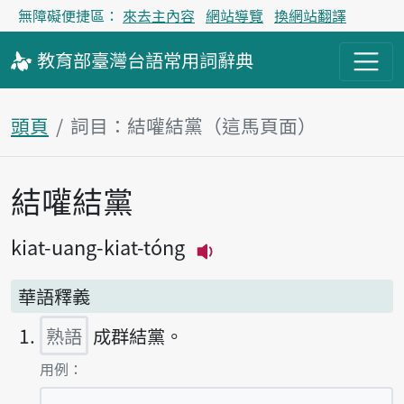
無障礙便捷區：
來去主內容
網站導覽
換網站翻譯
教育部
臺灣台語
常用詞
辭典
頭頁
詞目：結嚾結黨（這馬頁面）
結嚾結黨
主內容區
kiat-uang-kiat-tóng
播放主音讀kiat-uang-ki
華語釋義
熟語
成群結黨。
第1項釋義的
用例：