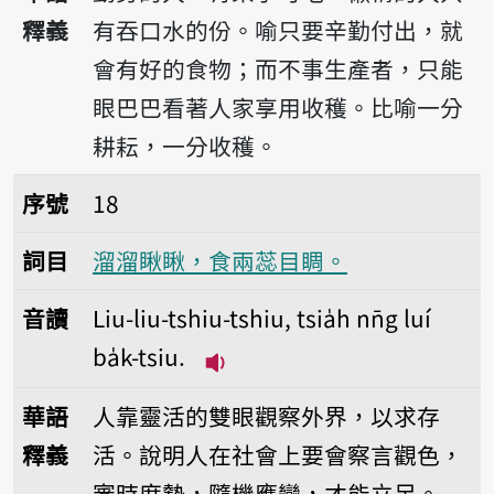
釋義
有吞口水的份。喻只要辛勤付出，就
會有好的食物；而不事生產者，只能
眼巴巴看著人家享用收穫。比喻一分
耕耘，一分收穫。
序號18溜溜瞅瞅，食兩蕊目睭。
序號
18
詞目
溜溜瞅瞅，食兩蕊目睭。
音讀
Liu-liu-tshiu-tshiu, tsia̍h nn̄g luí
ba̍k-tsiu.
播放音讀Liu-liu-tshiu-tshiu, ts
華語
人靠靈活的雙眼觀察外界，以求存
釋義
活。說明人在社會上要會察言觀色，
審時度勢，隨機應變，才能立足。