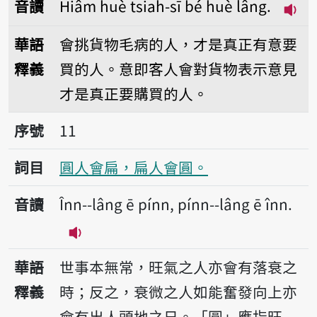
音讀
Hiâm huè tsiah-sī bé huè lâng.
播放音
華語
會挑貨物毛病的人，才是真正有意要
釋義
買的人。意即客人會對貨物表示意見
才是真正要購買的人。
序號11圓人會扁，扁人會圓。
序號
11
詞目
圓人會扁，扁人會圓。
音讀
Înn--lâng ē pínn, pínn--lâng ē înn.
播放音讀Înn--lâng ē pínn, pínn--lâng 
華語
世事本無常，旺氣之人亦會有落衰之
釋義
時；反之，衰微之人如能奮發向上亦
會有出人頭地之日。「圓」應指旺