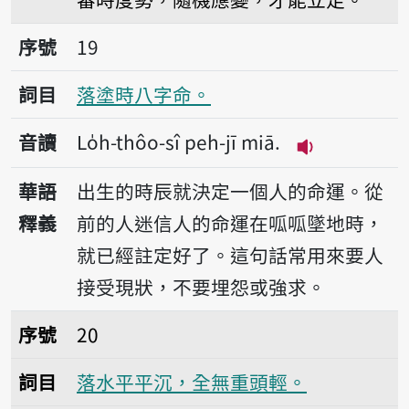
序號19落塗時八字命。
序號
19
詞目
落塗時八字命。
音讀
Lo̍h-thôo-sî peh-jī miā.
播放音讀Lo̍h-t
華語
出生的時辰就決定一個人的命運。從
釋義
前的人迷信人的命運在呱呱墜地時，
就已經註定好了。這句話常用來要人
接受現狀，不要埋怨或強求。
序號20落水平平沉，全無重頭輕。
序號
20
詞目
落水平平沉，全無重頭輕。