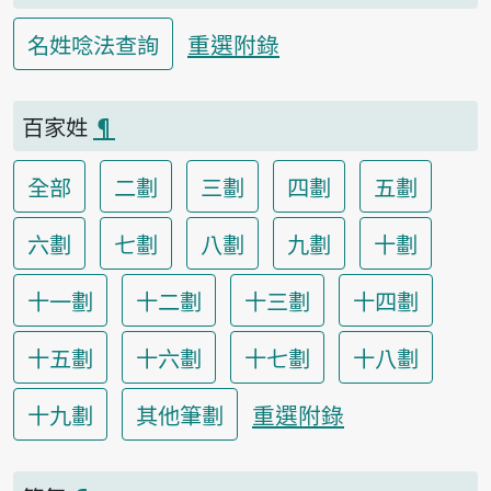
重選附錄
名姓唸法查詢
百家姓
¶
全部
二劃
三劃
四劃
五劃
六劃
七劃
八劃
九劃
十劃
十一劃
十二劃
十三劃
十四劃
十五劃
十六劃
十七劃
十八劃
重選附錄
十九劃
其他筆劃