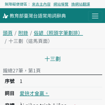
無障礙便捷區：
來去主內容
網站導覽
換網站翻譯
教育部
臺灣台語
常用詞
辭典
頭頁
附錄
俗諺（照頭字筆劃排）
十三劃（這馬頁面）
十三劃
主內容區
攏總27筆，第1頁
序號1愛拚才會贏。
序號
1
詞目
愛拚才會贏。