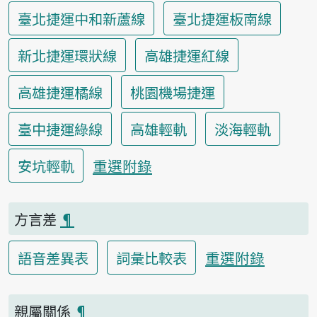
臺北捷運中和新蘆線
臺北捷運板南線
新北捷運環狀線
高雄捷運紅線
高雄捷運橘線
桃園機場捷運
臺中捷運綠線
高雄輕軌
淡海輕軌
重選附錄
安坑輕軌
方言差
¶
重選附錄
語音差異表
詞彙比較表
親屬關係
¶