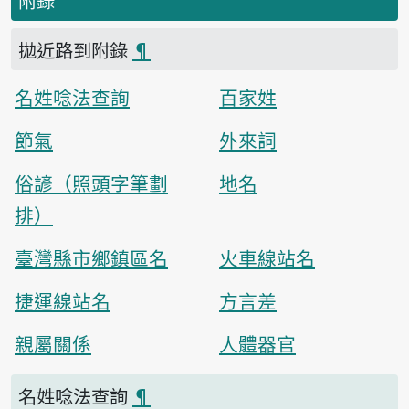
附錄
拋近路到附錄
¶
名姓唸法查詢
百家姓
節氣
外來詞
俗諺（照頭字筆劃
地名
排）
臺灣縣市鄉鎮區名
火車線站名
捷運線站名
方言差
親屬關係
人體器官
名姓唸法查詢
¶