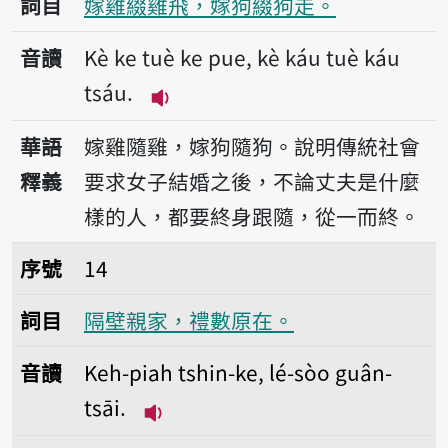
詞目
嫁雞綴雞飛，嫁狗綴狗走。
音讀
Kè ke tuè ke pue, kè káu tuè káu
tsáu.
播放音讀Kè ke tuè ke pue, kè ká
華語
嫁雞隨雞，嫁狗隨狗。說明傳統社會
釋義
要求女子結婚之後，不論丈夫是什麼
樣的人，都要終身跟隨，從一而終。
序號14隔壁親家，禮數原在。
序號
14
詞目
隔壁親家，禮數原在。
音讀
Keh-piah tshin-ke, lé-sòo guân-
tsāi.
播放音讀Keh-piah tshin-ke, lé-sò