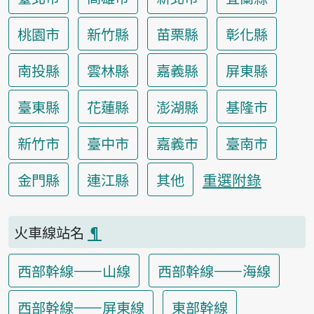
桃園市
新竹縣
苗栗縣
彰化縣
南投縣
雲林縣
嘉義縣
屏東縣
臺東縣
花蓮縣
澎湖縣
基隆市
新竹市
臺中市
嘉義市
臺南市
重選附錄
金門縣
連江縣
其他
火車線站名
¶
西部幹線——山線
西部幹線——海線
西部幹線——屏東線
東部幹線