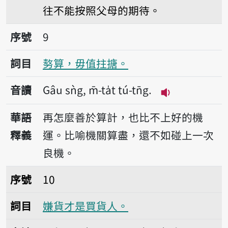
往不能按照父母的期待。
序號9𠢕算，毋值拄搪。
序號
9
詞目
𠢕算，毋值拄搪。
音讀
Gâu sǹg, m̄-ta̍t tú-tn̄g.
播放音讀Gâu sǹg,
華語
再怎麼善於算計，也比不上好的機
釋義
運。比喻機關算盡，還不如碰上一次
良機。
序號10嫌貨才是買貨人。
序號
10
詞目
嫌貨才是買貨人。