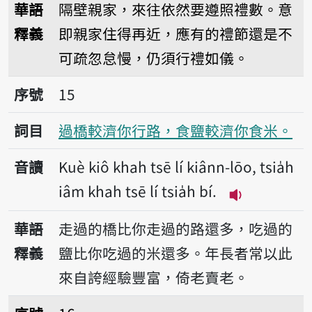
華語
隔壁親家，來往依然要遵照禮數。意
釋義
即親家住得再近，應有的禮節還是不
可疏忽怠慢，仍須行禮如儀。
序號15過橋較濟你行路，食鹽較濟你食米。
序號
15
詞目
過橋較濟你行路，食鹽較濟你食米。
音讀
Kuè kiô khah tsē lí kiânn-lōo, tsia̍h
iâm khah tsē lí tsia̍h bí.
播放音讀Kuè kiô
華語
走過的橋比你走過的路還多，吃過的
釋義
鹽比你吃過的米還多。年長者常以此
來自誇經驗豐富，倚老賣老。
序號16過時賣曆日。