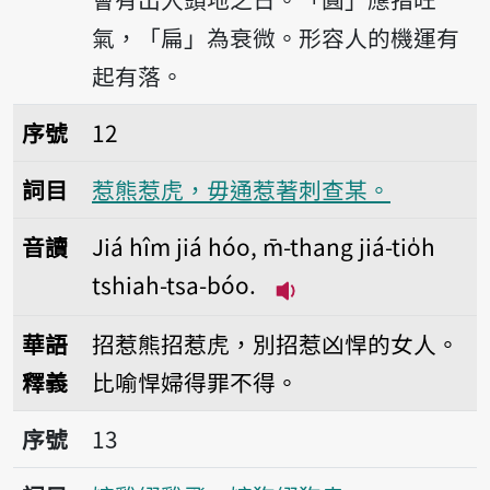
氣，「扁」為衰微。形容人的機運有
起有落。
序號12惹熊惹虎，毋通惹著刺查某。
序號
12
詞目
惹熊惹虎，毋通惹著刺查某。
音讀
Jiá hîm jiá hóo, m̄-thang jiá-tio̍h
tshiah-tsa-bóo.
播放音讀Jiá hîm jiá hóo
華語
招惹熊招惹虎，別招惹凶悍的女人。
釋義
比喻悍婦得罪不得。
序號13嫁雞綴雞飛，嫁狗綴狗走。
序號
13