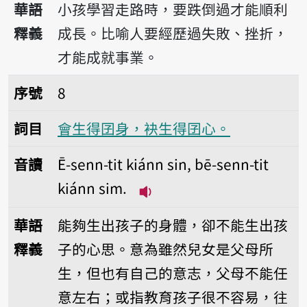
華語
小孩學習走路時，要跌倒過才能順利
釋義
成長。比喻人要經歷過失敗、挫折，
才能成就事業。
序號8會生得囝身，袂生得囝心。
序號
8
詞目
會生得囝身，袂生得囝心。
音讀
Ē-senn-tit kiánn sin, bē-senn-tit
kiánn sim.
播放音讀Ē-senn-tit kiánn si
華語
能夠生出孩子的身體，卻不能生出孩
釋義
子的心思。意為雖然兒女是父母所
生，但也有自己的意志，父母不能任
意左右；或指教育孩子很不容易，往