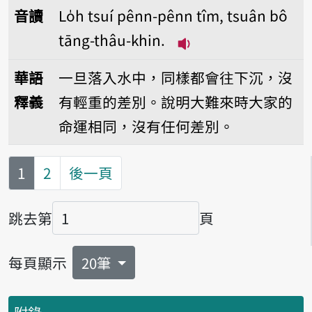
音讀
Lo̍h tsuí pênn-pênn tîm, tsuân bô
tāng-thâu-khin.
播放音讀Lo̍h tsuí pên
華語
一旦落入水中，同樣都會往下沉，沒
釋義
有輕重的差別。說明大難來時大家的
命運相同，沒有任何差別。
第
頁
1
2
後一頁
跳去第
頁
頁碼
每頁顯示
20筆