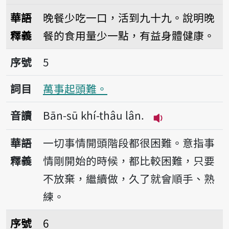
播放音讀Àm-tǹg kiám 
華語
晚餐少吃一口，活到九十九。說明晚
釋義
餐的食用量少一點，有益身體健康。
序號5萬事起頭難。
序號
5
詞目
萬事起頭難。
音讀
Bān-sū khí-thâu lân.
播放音讀Bān-sū k
華語
一切事情開頭階段都很困難。意指事
釋義
情剛開始的時候，都比較困難，只要
不放棄，繼續做，久了就會順手、熟
練。
序號6會曉偷食，袂曉拭喙。
序號
6