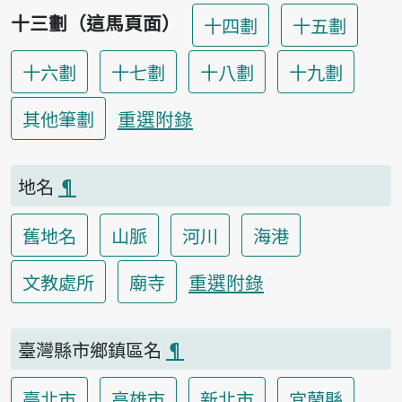
十三劃（這馬頁面）
十四劃
十五劃
十六劃
十七劃
十八劃
十九劃
重選附錄
其他筆劃
地名
¶
舊地名
山脈
河川
海港
重選附錄
文教處所
廟寺
臺灣縣市鄉鎮區名
¶
臺北市
高雄市
新北市
宜蘭縣