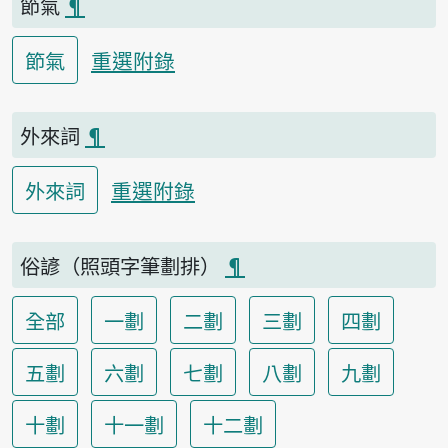
節氣
¶
重選附錄
節氣
外來詞
¶
重選附錄
外來詞
俗諺（照頭字筆劃排）
¶
全部
一劃
二劃
三劃
四劃
五劃
六劃
七劃
八劃
九劃
十劃
十一劃
十二劃