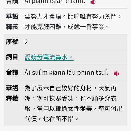
音讀
Ài piànn tsiah ē iânn.
播放音讀Ài piànn
華語
要努力才會贏。比喻唯有努力奮鬥，
釋義
才能克服困難，成就一番事業。
序號2愛媠毋驚流鼻水。
序號
2
詞目
愛媠毋驚流鼻水。
音讀
Ài-suí m̄ kiann lâu phīnn-tsuí.
播放音讀
華語
為了展示自己姣好的身材，天氣再
釋義
冷，寧可挨寒受凍，也不願多穿衣
服。常用以揶揄女性愛美，寧可付出
代價，也在所不惜。