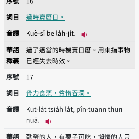
序號
16
詞目
過時賣曆日。
音讀
Kuè-sî bē la̍h-ji̍t.
播放音讀Kuè-sî bē la̍h
華語
過了適當的時機賣日曆。用來指事物
釋義
已經失去時效。
序號17骨力食栗，貧惰吞瀾。
序號
17
詞目
骨力食栗，貧惰吞瀾。
音讀
Kut-la̍t tsia̍h la̍t, pîn-tuānn thun
nuā.
播放音讀Kut-la̍t tsia̍h la̍t, pîn-t
華語
勤勞的人，有栗子可吃，懶惰的人只