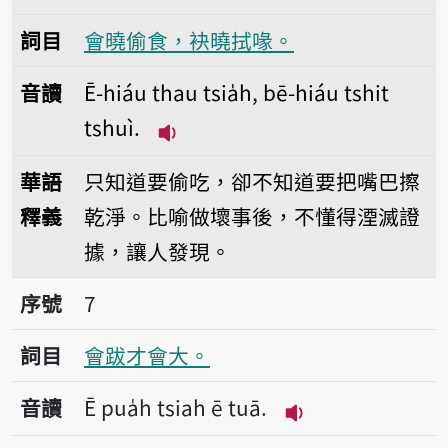
詞目
會曉偷食，袂曉拭喙。
音讀
Ē-hiáu thau tsia̍h, bē-hiáu tshit
tshuì.
播放音讀Ē-hiáu thau tsia̍h, bē-h
華語
只知道要偷吃，卻不知道要把嘴巴擦
釋義
乾淨。比喻做壞事後，不懂得湮滅證
據，讓人發現。
序號7會跋才會大。
序號
7
詞目
會跋才會大。
音讀
Ē pua̍h tsiah ē tuā.
播放音讀Ē pua̍h ts