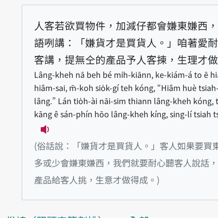
人客若欲買物件，加減仔都會嫌東嫌西，
語咧講：「嫌貨才是買貨人。」咱著愛耐
客講，提無仝的產品予人客揀，生理才做
Lâng-kheh nā beh bé mi̍h-kiānn, ke-kiám-á to ē h
hiâm-sai, m̄-koh sio̍k-gí teh kóng, “Hiâm huè tsiah
lâng.” Lán tio̍h-ài nāi-sim thiann lâng-kheh kóng, 
kāng ê sán-phín hōo lâng-kheh kíng, sing-lí tsiah ts
播放例句Lâng-kheh nā beh bé mi̍h-kiānn, 
(俗話說：「嫌貨才是買貨人。」客人如果要買
多或少會嫌東嫌西，我們就要耐心聽客人說話，
產品給客人挑，生意才做得成。)