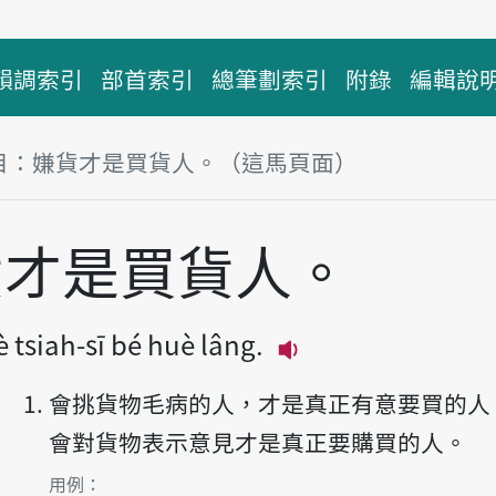
韻調索引
部首索引
總筆劃索引
附錄
編輯說
目：嫌貨才是買貨人。（這馬頁面）
貨才是買貨人。
 tsiah-sī bé huè lâng.
播放主音讀Hiâm huè 
會挑貨物毛病的人，才是真正有意要買的人
會對貨物表示意見才是真正要購買的人。
第1項釋義的
用例：