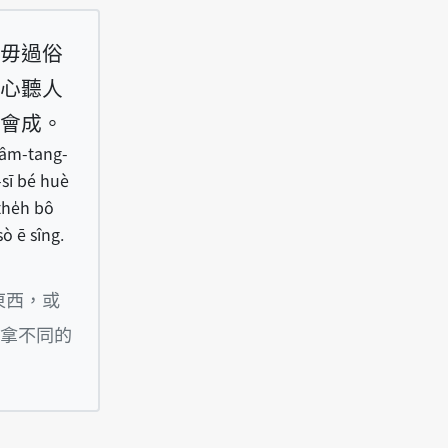
毋過俗
心聽人
會成。
iâm-tang-
-sī bé huè
the̍h bô
ò ē sîng.
ke-kiám-á to ē hiâm-tang-hiâm-sai, m̄-koh sio
東西，或
拿不同的