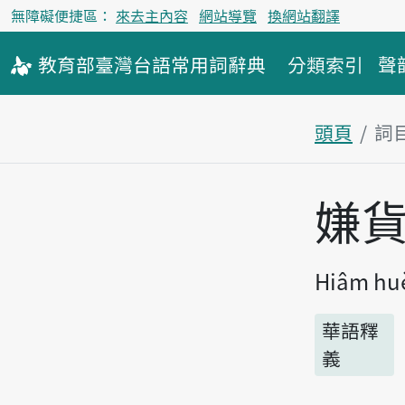
無障礙便捷區：
來去主內容
網站導覽
換網站翻譯
教育部
臺灣台語
常用詞
辭典
分類索引
聲
頭頁
詞
主內容區
嫌
Hiâm huè
華語釋
義