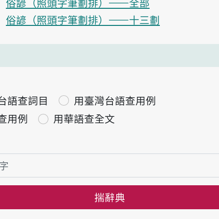
俗諺（照頭字筆劃排）——全部
俗諺（照頭字筆劃排）——十三劃
台語查詞目
用臺灣台語查用例
查用例
用華語查全文
揣辭典