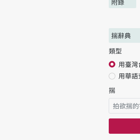
附錄
揣辭典
類型
用臺灣
用華語
揣