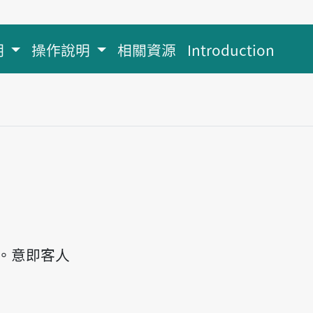
明
操作說明
相關資源
Introduction
tsiah-sī bé huè lâng.
。意即客人