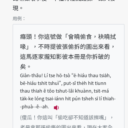
現。
第1項釋義的
用例：
癮頭！你這號做「會曉偷食，袂曉拭
喙」，不時提彼張偷拆的圖出來看，
這馬逐家攏知影彼本冊是你拆破的
矣。
Giàn-thâu! Lí tse hō-tsò “ē-hiáu thau tsia̍h,
bē-hiáu tshit tshuì”, put-sî the̍h hit tiunn
thau thiah ê tôo tshut-lâi khuànn, tsit-má
ta̍k-ke lóng tsai-iánn hit pún tsheh sī lí thiah-
-phuà--ê--ah.
播放例句Giàn-thâu! Lí tse hō-ts
(傻瓜！你這叫「偷吃卻不知道該擦嘴」，
老是拿那張偷撕的圖出來看，現在大家全