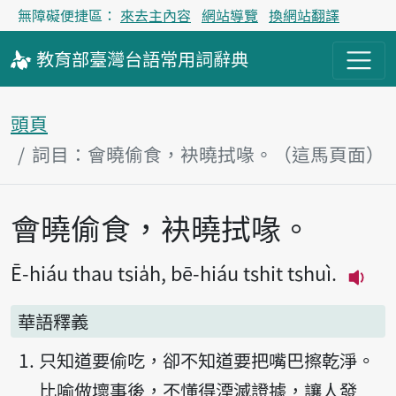
無障礙便捷區：
來去主內容
網站導覽
換網站翻譯
教育部
臺灣台語
常用詞
辭典
頭頁
詞目：會曉偷食，袂曉拭喙。（這馬頁面）
會曉偷食，袂曉拭喙。
主內容區
Ē-hiáu thau tsia̍h, bē-hiáu tshit tshuì.
播放
華語釋義
只知道要偷吃，卻不知道要把嘴巴擦乾淨。
比喻做壞事後，不懂得湮滅證據，讓人發