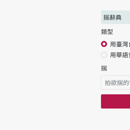
揣辭典
類型
用臺灣
用華語
揣