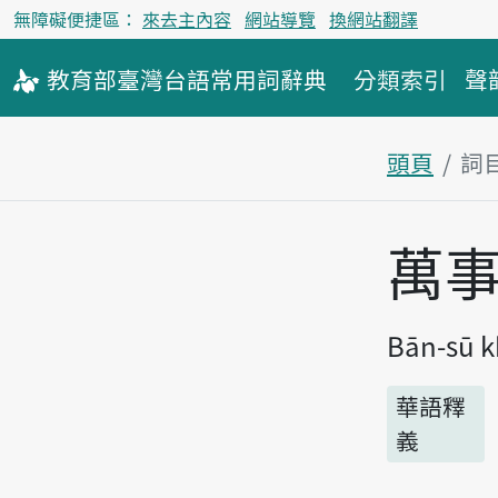
無障礙便捷區：
來去主內容
網站導覽
換網站翻譯
教育部
臺灣台語
常用詞
辭典
分類索引
聲
頭頁
詞
主內容區
萬
Bān-sū k
華語釋
義