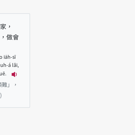
家，
，做會
 ia̍h-sī
uh-á lâi,
uē.
播放例句Siàu-liân-lâng tú tshut-gia̍p, m̄-kuán 
頭難」，
)