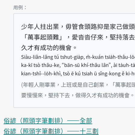
第1項釋義的
用例：
少年人拄出業，毋管食頭路抑是家己做頭
「萬事起頭難」，愛沓沓仔來，堅持落去
久才有成功的機會。
Siàu-liân-lâng tú tshut-gia̍p, m̄-kuán tsia̍h-thâu-lōo
ka-kī tsò thâu-ke, “bān-sū khí-thâu lân”, ài ta̍uh-ta̍
kian-tshî--lo̍h-khì, tsò ē kú tsiah ū sîng-kong ê ki-h
(年輕人剛畢業，上班或是自己創業，「萬事起
要慢慢來，堅持下去，做得久才有成功的機會。
俗諺（照頭字筆劃排）——全部
俗諺（照頭字筆劃排）——十三劃