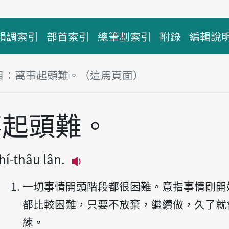
韻調索引
部首索引
總筆劃索引
附錄
編輯說
目：萬事起頭難。（這馬頁面）
事起頭難。
hí-thâu lân.
播放主音讀Bān-sū khí-thâu lâ
一切事情開頭階段都很困難。意指事情剛開
都比較困難，只要不放棄，繼續做，久了就
練。