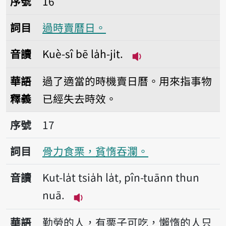
序號
16
詞目
過時賣曆日。
音讀
Kuè-sî bē la̍h-ji̍t.
播放音讀Kuè-sî bē la̍h
華語
過了適當的時機賣日曆。用來指事物
釋義
已經失去時效。
序號17骨力食栗，貧惰吞瀾。
序號
17
詞目
骨力食栗，貧惰吞瀾。
音讀
Kut-la̍t tsia̍h la̍t, pîn-tuānn thun
nuā.
播放音讀Kut-la̍t tsia̍h la̍t, pîn-t
華語
勤勞的人，有栗子可吃，懶惰的人只