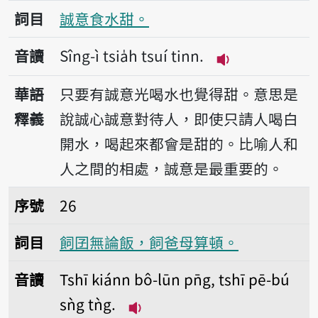
詞目
誠意食水甜。
音讀
Sîng-ì tsia̍h tsuí tinn.
播放音讀Sîng-ì ts
華語
只要有誠意光喝水也覺得甜。意思是
釋義
說誠心誠意對待人，即使只請人喝白
開水，喝起來都會是甜的。比喻人和
人之間的相處，誠意是最重要的。
序號26飼囝無論飯，飼爸母算頓。
序號
26
詞目
飼囝無論飯，飼爸母算頓。
音讀
Tshī kiánn bô-lūn pn̄g, tshī pē-bú
sǹg tǹg.