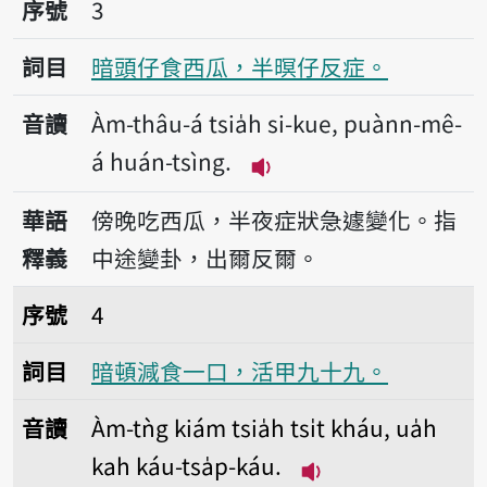
序號3暗頭仔食西瓜，半暝仔反症。
序號
3
詞目
暗頭仔食西瓜，半暝仔反症。
音讀
Àm-thâu-á tsia̍h si-kue, puànn-mê-
á huán-tsìng.
播放音讀Àm-thâu-á tsia̍
華語
傍晚吃西瓜，半夜症狀急遽變化。指
釋義
中途變卦，出爾反爾。
序號4暗頓減食一口，活甲九十九。
序號
4
詞目
暗頓減食一口，活甲九十九。
音讀
Àm-tǹg kiám tsia̍h tsi̍t kháu, ua̍h
kah káu-tsa̍p-káu.