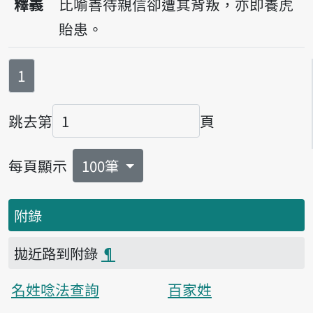
釋義
比喻善待親信卻遭其背叛，亦即養虎
貽患。
第
頁
1
跳去第
頁
頁碼
每頁顯示
100筆
附錄
拋近路到附錄
¶
名姓唸法查詢
百家姓