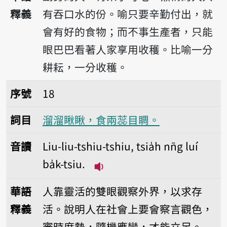
釋義
有吞口水的份。喻只要辛勤付出，就
會有好的食物；而不事生產者，只能
眼巴巴看著人家享用收穫。比喻一分
耕耘，一分收穫。
序號18溜溜瞅瞅，食兩蕊目睭。
序號
18
詞目
溜溜瞅瞅，食兩蕊目睭。
音讀
Liu-liu-tshiu-tshiu, tsia̍h nn̄g luí
ba̍k-tsiu.
播放音讀Liu-liu-tshiu-tshiu, ts
華語
人靠靈活的雙眼觀察外界，以求存
釋義
活。說明人在社會上要會察言觀色，
審時度勢，隨機應變，才能立足。