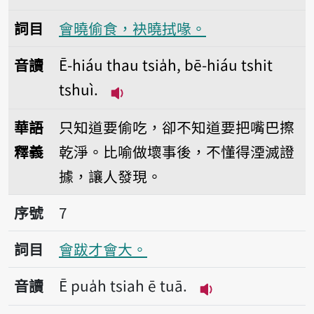
詞目
會曉偷食，袂曉拭喙。
音讀
Ē-hiáu thau tsia̍h, bē-hiáu tshit
tshuì.
播放音讀Ē-hiáu thau tsia̍h, bē-h
華語
只知道要偷吃，卻不知道要把嘴巴擦
釋義
乾淨。比喻做壞事後，不懂得湮滅證
據，讓人發現。
序號7會跋才會大。
序號
7
詞目
會跋才會大。
音讀
Ē pua̍h tsiah ē tuā.
播放音讀Ē pua̍h ts