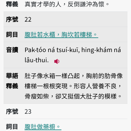
釋義
真實才學的人，反倒謙沖為懷。
序號22腹肚若水櫃，胸坎若樓梯。
序號
22
詞目
腹肚若水櫃，胸坎若樓梯。
音讀
Pak-tóo ná tsuí-kuī, hing-khám ná
lâu-thui.
播放音讀Pak-tóo ná tsuí-kuī,
華語
肚子像水箱一樣凸起，胸前的肋骨像
釋義
樓梯一根根突現。形容人營養不良，
骨瘦如柴，卻又挺個大肚子的模樣。
序號23腹肚做藥櫥。
序號
23
詞目
腹肚做藥櫥。