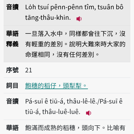
音讀
Lo̍h tsuí pênn-pênn tîm, tsuân bô
tāng-thâu-khin.
播放音讀Lo̍h tsuí pên
華語
一旦落入水中，同樣都會往下沉，沒
釋義
有輕重的差別。說明大難來時大家的
命運相同，沒有任何差別。
序號21飽穗的稻仔，頭犁犁。
序號
21
詞目
飽穗的稻仔，頭犁犁。
音讀
Pá-suī ê tiū-á, thâu-lê-lê./Pá-suī ê
tiū-á, thâu-luê-luê.
播放音讀Pá-suī ê tiū
華語
飽滿而成熟的稻穗，頭向下。比喻有