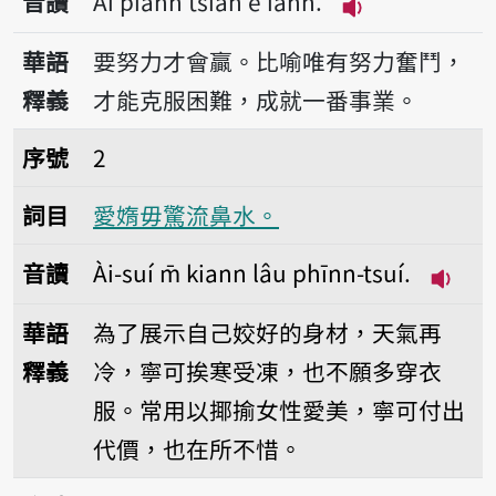
音讀
Ài piànn tsiah ē iânn.
播放音讀Ài piànn
華語
要努力才會贏。比喻唯有努力奮鬥，
釋義
才能克服困難，成就一番事業。
序號2愛媠毋驚流鼻水。
序號
2
詞目
愛媠毋驚流鼻水。
音讀
Ài-suí m̄ kiann lâu phīnn-tsuí.
播放音讀
華語
為了展示自己姣好的身材，天氣再
釋義
冷，寧可挨寒受凍，也不願多穿衣
服。常用以揶揄女性愛美，寧可付出
代價，也在所不惜。