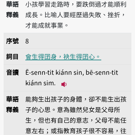
華語
小孩學習走路時，要跌倒過才能順利
釋義
成長。比喻人要經歷過失敗、挫折，
才能成就事業。
序號8會生得囝身，袂生得囝心。
序號
8
詞目
會生得囝身，袂生得囝心。
音讀
Ē-senn-tit kiánn sin, bē-senn-tit
kiánn sim.
播放音讀Ē-senn-tit kiánn si
華語
能夠生出孩子的身體，卻不能生出孩
釋義
子的心思。意為雖然兒女是父母所
生，但也有自己的意志，父母不能任
意左右；或指教育孩子很不容易，往