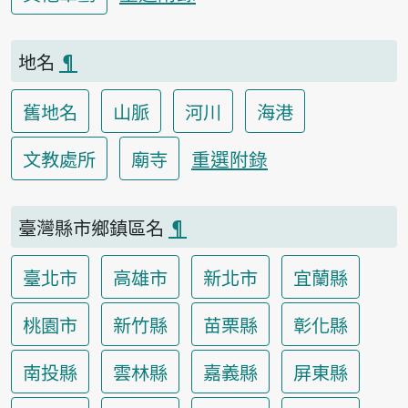
地名
¶
舊地名
山脈
河川
海港
重選附錄
文教處所
廟寺
臺灣縣市鄉鎮區名
¶
臺北市
高雄市
新北市
宜蘭縣
桃園市
新竹縣
苗栗縣
彰化縣
南投縣
雲林縣
嘉義縣
屏東縣