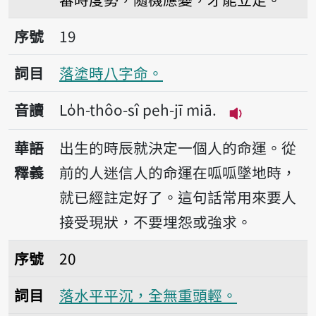
序號19落塗時八字命。
序號
19
詞目
落塗時八字命。
音讀
Lo̍h-thôo-sî peh-jī miā.
播放音讀Lo̍h-t
華語
出生的時辰就決定一個人的命運。從
釋義
前的人迷信人的命運在呱呱墜地時，
就已經註定好了。這句話常用來要人
接受現狀，不要埋怨或強求。
序號20落水平平沉，全無重頭輕。
序號
20
詞目
落水平平沉，全無重頭輕。