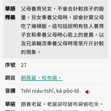
播放音讀Tshī kiánn bô-lūn pn̄
華語
父母養育兒女，不會去計較孩子的飯
釋義
量，兒女奉養父母時，卻會計算父母
吃了幾頓飯。這句話說明有些人養育
子女和奉養父母時心態上的差異，以
及兄弟輪流奉養父母時常常斤斤計較
的現象。
序號27飼鳥鼠，咬布袋。
序號
27
詞目
飼鳥鼠，咬布袋。
音讀
Tshī niáu-tshí, kā pòo-tē.
播放音讀Tshī 
華語
餵養老鼠，老鼠卻咬破布袋偷吃米。