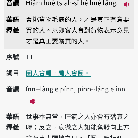
音讀
Hiâm huè tsiah-sī bé huè lâng.
播放音
華語
會挑貨物毛病的人，才是真正有意要
釋義
買的人。意即客人會對貨物表示意見
才是真正要購買的人。
序號11圓人會扁，扁人會圓。
序號
11
詞目
圓人會扁，扁人會圓。
音讀
Înn--lâng ē pínn, pínn--lâng ē înn.
播放音讀Înn--lâng ē pínn, pínn--lâng 
華語
世事本無常，旺氣之人亦會有落衰之
釋義
時；反之，衰微之人如能奮發向上亦
會有出人頭地之日。「圓」應指旺