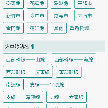
臺東縣
花蓮縣
澎湖縣
基隆市
新竹市
臺中市
嘉義市
臺南市
重選附錄
金門縣
連江縣
其他
火車線站名
¶
西部幹線——山線
西部幹線——海線
西部幹線——屏東線
東部幹線
南迴線
支線——平溪線
支線——深澳線
支線——六家線