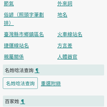
節氣
外來詞
俗諺（照頭字筆劃
地名
排）
臺灣縣市鄉鎮區名
火車線站名
捷運線站名
方言差
親屬關係
人體器官
名姓唸法查詢
¶
重選附錄
名姓唸法查詢
百家姓
¶