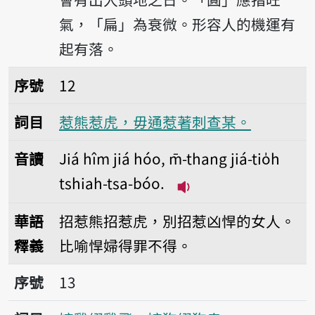
氣，「扁」為衰微。形容人的機運有
起有落。
序號12惹熊惹虎，毋通惹著刺查某。
序號
12
詞目
惹熊惹虎，毋通惹著刺查某。
音讀
Jiá hîm jiá hóo, m̄-thang jiá-tio̍h
tshiah-tsa-bóo.
播放音讀Jiá hîm jiá hóo
華語
招惹熊招惹虎，別招惹凶悍的女人。
釋義
比喻悍婦得罪不得。
序號13嫁雞綴雞飛，嫁狗綴狗走。
序號
13