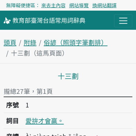
無障礙便捷區：
來去主內容
網站導覽
換網站翻譯
教育部
臺灣台語
常用詞
辭典
頭頁
附錄
俗諺（照頭字筆劃排）
十三劃（這馬頁面）
十三劃
主內容區
攏總27筆，第1頁
序號1愛拚才會贏。
序號
1
詞目
愛拚才會贏。