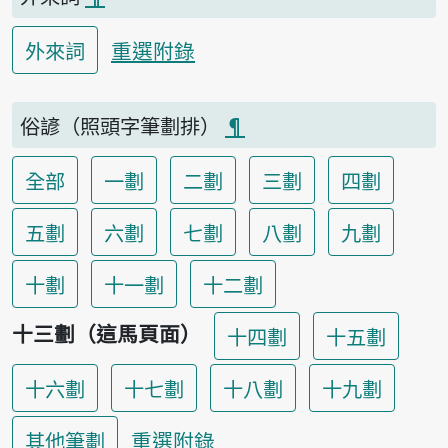
重選附錄
外來詞
俗諺（照頭字筆劃排）
¶
全部
一劃
二劃
三劃
四劃
五劃
六劃
七劃
八劃
九劃
十劃
十一劃
十二劃
十三劃（這馬頁面）
十四劃
十五劃
十六劃
十七劃
十八劃
十九劃
重選附錄
其他筆劃