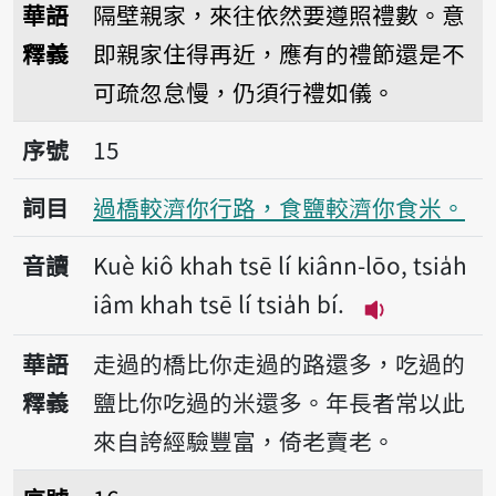
華語
隔壁親家，來往依然要遵照禮數。意
釋義
即親家住得再近，應有的禮節還是不
可疏忽怠慢，仍須行禮如儀。
序號15過橋較濟你行路，食鹽較濟你食米。
序號
15
詞目
過橋較濟你行路，食鹽較濟你食米。
音讀
Kuè kiô khah tsē lí kiânn-lōo, tsia̍h
iâm khah tsē lí tsia̍h bí.
播放音讀Kuè kiô
華語
走過的橋比你走過的路還多，吃過的
釋義
鹽比你吃過的米還多。年長者常以此
來自誇經驗豐富，倚老賣老。
序號16過時賣曆日。