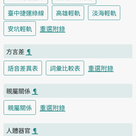
臺中捷運綠線
高雄輕軌
淡海輕軌
重選附錄
安坑輕軌
方言差
¶
重選附錄
語音差異表
詞彙比較表
親屬關係
¶
重選附錄
親屬關係
人體器官
¶