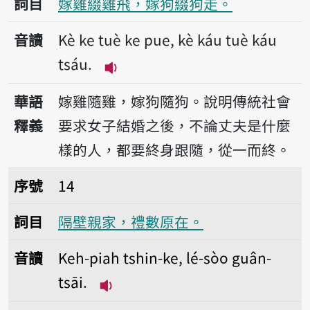
詞目
嫁雞綴雞飛，嫁狗綴狗走。
音讀
Kè ke tuè ke pue, kè káu tuè káu
tsáu.
播放音讀Kè ke tuè ke pue, kè ká
華語
嫁雞隨雞，嫁狗隨狗。說明傳統社會
釋義
要求女子結婚之後，不論丈夫是什麼
樣的人，都要終身跟隨，從一而終。
序號14隔壁親家，禮數原在。
序號
14
詞目
隔壁親家，禮數原在。
音讀
Keh-piah tshin-ke, lé-sòo guân-
tsāi.
播放音讀Keh-piah tshin-ke, lé-sò