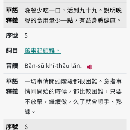
播放音讀Àm-tǹg kiám 
華語
晚餐少吃一口，活到九十九。說明晚
釋義
餐的食用量少一點，有益身體健康。
序號5萬事起頭難。
序號
5
詞目
萬事起頭難。
音讀
Bān-sū khí-thâu lân.
播放音讀Bān-sū k
華語
一切事情開頭階段都很困難。意指事
釋義
情剛開始的時候，都比較困難，只要
不放棄，繼續做，久了就會順手、熟
練。
序號6會曉偷食，袂曉拭喙。
序號
6