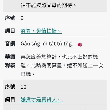
往不能按照父母的期待。
序號9𠢕算，毋值拄搪。
序號
9
詞目
𠢕算，毋值拄搪。
音讀
Gâu sǹg, m̄-ta̍t tú-tn̄g.
播放音讀Gâu sǹg,
華語
再怎麼善於算計，也比不上好的機
釋義
運。比喻機關算盡，還不如碰上一次
良機。
序號10嫌貨才是買貨人。
序號
10
詞目
嫌貨才是買貨人。