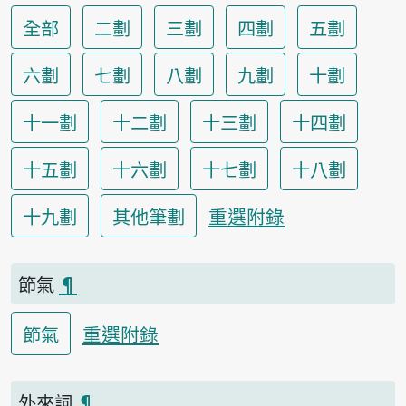
全部
二劃
三劃
四劃
五劃
六劃
七劃
八劃
九劃
十劃
十一劃
十二劃
十三劃
十四劃
十五劃
十六劃
十七劃
十八劃
重選附錄
十九劃
其他筆劃
節氣
¶
重選附錄
節氣
外來詞
¶