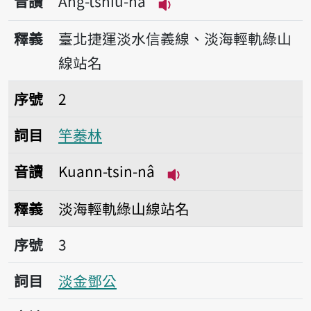
音讀
Âng-tshiū-nâ
播放音讀Âng-tshiū-nâ
釋義
臺北捷運淡水信義線、淡海輕軌綠山
線站名
序號2竿蓁林
序號
2
詞目
竿蓁林
音讀
Kuann-tsin-nâ
播放音讀Kuann-tsin-
釋義
淡海輕軌綠山線站名
序號3淡金鄧公
序號
3
詞目
淡金鄧公