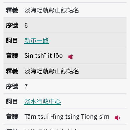
播放音讀Tām-kim Pa
釋義
淡海輕軌綠山線站名
序號6新市一路
序號
6
詞目
新市一路
音讀
Sin-tshī-it-lōo
播放音讀Sin-tshī-it-lō
釋義
淡海輕軌綠山線站名
序號7淡水行政中心
序號
7
詞目
淡水行政中心
音讀
Tām-tsuí Hîng-tsìng Tiong-sim
播放音