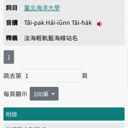
詞目
臺北海洋大學
音讀
Tâi-pak Hái-iûnn Tāi-ha̍k
播放音讀Tâi-p
釋義
淡海輕軌藍海線站名
第
頁
1
跳去第
頁
頁碼
每頁顯示
100筆
附錄