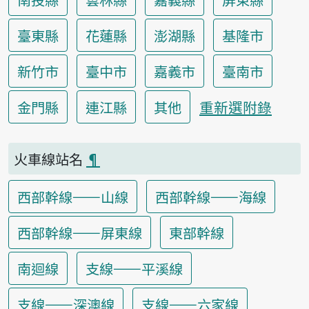
臺東縣
花蓮縣
澎湖縣
基隆市
新竹市
臺中市
嘉義市
臺南市
重新選附錄
金門縣
連江縣
其他
火車線站名
¶
西部幹線——山線
西部幹線——海線
西部幹線——屏東線
東部幹線
南迴線
支線——平溪線
支線——深澳線
支線——六家線