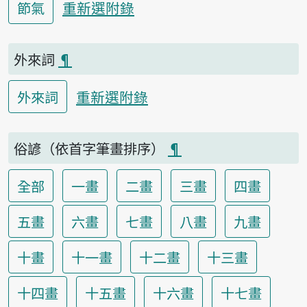
重新選附錄
節氣
外來詞
¶
重新選附錄
外來詞
俗諺（依首字筆畫排序）
¶
全部
一畫
二畫
三畫
四畫
五畫
六畫
七畫
八畫
九畫
十畫
十一畫
十二畫
十三畫
十四畫
十五畫
十六畫
十七畫