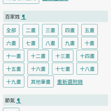
百家姓
¶
全部
二畫
三畫
四畫
五畫
六畫
七畫
八畫
九畫
十畫
十一畫
十二畫
十三畫
十四畫
十五畫
十六畫
十七畫
十八畫
重新選附錄
十九畫
其他筆畫
節氣
¶