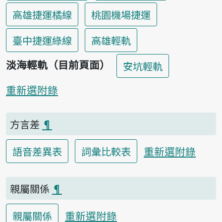
高雄捷運橘線
桃園機場捷運
臺中捷運綠線
高雄輕軌
淡海輕軌（目前頁面）
安坑輕軌
重新選附錄
方言差
¶
重新選附錄
語音差異表
詞彙比較表
親屬關係
¶
重新選附錄
親屬關係