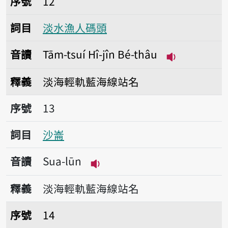
序號
12
詞目
淡水漁人碼頭
音讀
Tām-tsuí Hî-jîn Bé-thâu
播放音讀Tām-ts
釋義
淡海輕軌藍海線站名
序號13沙崙
序號
13
詞目
沙崙
音讀
Sua-lūn
播放音讀Sua-lūn
釋義
淡海輕軌藍海線站名
序號14臺北海洋大學
序號
14