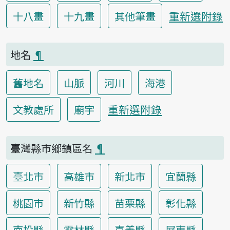
重新選附錄
十八畫
十九畫
其他筆畫
地名
¶
舊地名
山脈
河川
海港
重新選附錄
文教處所
廟宇
臺灣縣市鄉鎮區名
¶
臺北市
高雄市
新北市
宜蘭縣
桃園市
新竹縣
苗栗縣
彰化縣
南投縣
雲林縣
嘉義縣
屏東縣