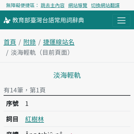
無障礙便捷區：
跳去主內容
網站導覽
切換網站翻譯
教育部
臺灣台語
常用詞
辭典
首頁
附錄
捷運線站名
淡海輕軌（目前頁面）
淡海輕軌
主內容區塊
有14筆，第1頁
序號1紅樹林
序號
1
詞目
紅樹林