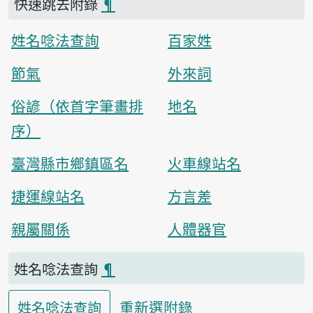
快速跳去附錄
¶
姓名唸法查詢
百家姓
節氣
外來詞
俗諺（依首字筆畫排
地名
序）
臺灣縣市鄉鎮區名
火車線站名
捷運線站名
方言差
親屬關係
人體器官
姓名唸法查詢
¶
重新選附錄
姓名唸法查詢