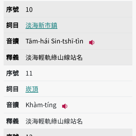
序號10淡海新市鎮
序號
10
詞目
淡海新市鎮
音讀
Tām-hái Sin-tshī-tìn
播放音讀Tām-hái S
釋義
淡海輕軌綠山線站名
序號11崁頂
序號
11
詞目
崁頂
音讀
Khàm-tíng
播放音讀Khàm-tíng
釋義
淡海輕軌綠山線站名
序號12淡水漁人碼頭