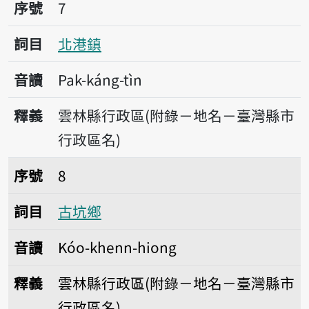
序號7北港鎮
序號
7
詞目
北港鎮
音讀
Pak-káng-tìn
釋義
雲林縣行政區(附錄－地名－臺灣縣市
行政區名)
序號8古坑鄉
序號
8
詞目
古坑鄉
音讀
Kóo-khenn-hiong
釋義
雲林縣行政區(附錄－地名－臺灣縣市
行政區名)