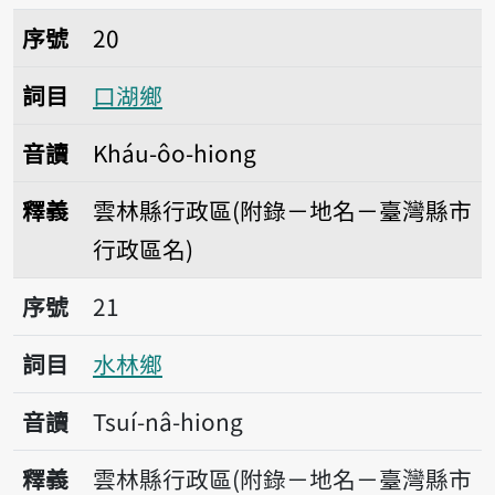
序號20口湖鄉
序號
20
詞目
口湖鄉
音讀
Kháu-ôo-hiong
釋義
雲林縣行政區(附錄－地名－臺灣縣市
行政區名)
序號21水林鄉
序號
21
詞目
水林鄉
音讀
Tsuí-nâ-hiong
釋義
雲林縣行政區(附錄－地名－臺灣縣市