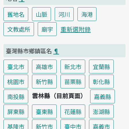
舊地名
山脈
河川
海港
重新選附錄
文教處所
廟宇
臺灣縣市鄉鎮區名
¶
臺北市
高雄市
新北市
宜蘭縣
桃園市
新竹縣
苗栗縣
彰化縣
雲林縣（目前頁面）
南投縣
嘉義縣
屏東縣
臺東縣
花蓮縣
澎湖縣
基隆市
新竹市
臺中市
嘉義市