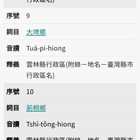
序號9大埤鄉
序號
9
詞目
大埤鄉
音讀
Tuā-pi-hiong
釋義
雲林縣行政區(附錄－地名－臺灣縣市
行政區名)
序號10莿桐鄉
序號
10
詞目
莿桐鄉
音讀
Tshì-tông-hiong