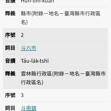
音讀
Hûn-lîm-kuān
釋義
縣市(附錄－地名－臺灣縣市行政區
名)
序號2斗六市
序號
2
詞目
斗六市
音讀
Táu-la̍k-tshī
釋義
雲林縣行政區(附錄－地名－臺灣縣市
行政區名)
序號3斗南鎮
序號
3
詞目
斗南鎮