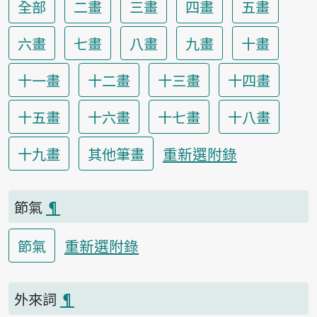
全部
二畫
三畫
四畫
五畫
六畫
七畫
八畫
九畫
十畫
十一畫
十二畫
十三畫
十四畫
十五畫
十六畫
十七畫
十八畫
重新選附錄
十九畫
其他筆畫
節氣
¶
重新選附錄
節氣
外來詞
¶