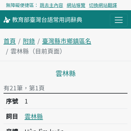
無障礙便捷區：
跳去主內容
網站導覽
切換網站翻譯
教育部
臺灣台語
常用詞
辭典
首頁
附錄
臺灣縣市鄉鎮區名
雲林縣（目前頁面）
雲林縣
主內容區塊
有21筆，第1頁
序號1雲林縣
序號
1
詞目
雲林縣