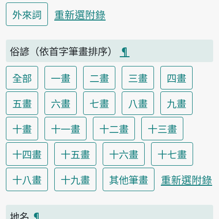
重新選附錄
外來詞
俗諺（依首字筆畫排序）
¶
全部
一畫
二畫
三畫
四畫
五畫
六畫
七畫
八畫
九畫
十畫
十一畫
十二畫
十三畫
十四畫
十五畫
十六畫
十七畫
重新選附錄
十八畫
十九畫
其他筆畫
地名
¶