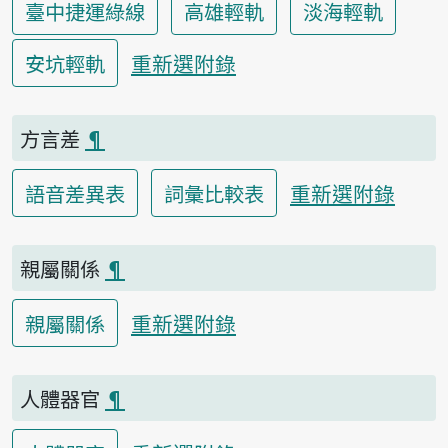
臺中捷運綠線
高雄輕軌
淡海輕軌
重新選附錄
安坑輕軌
方言差
¶
重新選附錄
語音差異表
詞彙比較表
親屬關係
¶
重新選附錄
親屬關係
人體器官
¶