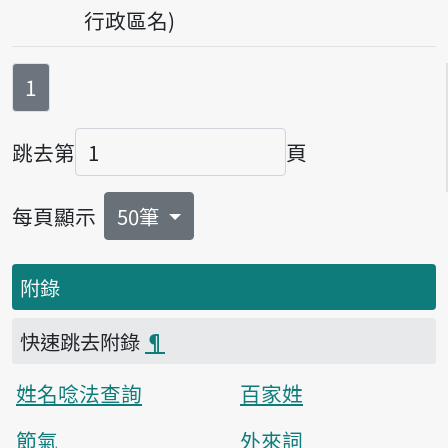
行政區名)
第
頁
1
跳去第
頁
頁碼
每頁顯示
50筆
附錄
快速跳去附錄
¶
姓名唸法查詢
百家姓
節氣
外來詞