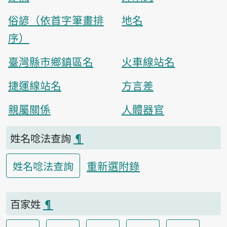
俗諺（依首字筆畫排
地名
序）
臺灣縣市鄉鎮區名
火車線站名
捷運線站名
方言差
親屬關係
人體器官
姓名唸法查詢
¶
重新選附錄
姓名唸法查詢
百家姓
¶