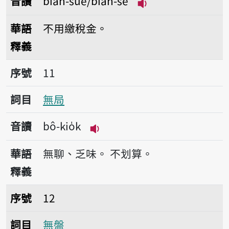
音讀
bián-suè/bián-sè
播放音讀bián-suè/b
華語
不用繳稅金。
釋義
序號11無局
序號
11
詞目
無局
音讀
bô-kio̍k
播放音讀bô-kio̍k
華語
無聊、乏味。
不划算。
釋義
序號12無盤
序號
12
詞目
無盤