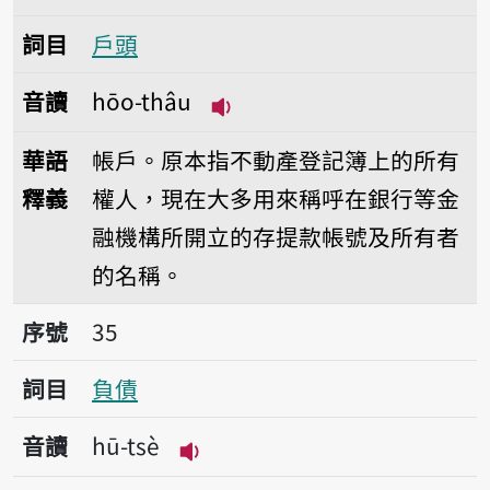
詞目
戶頭
音讀
hōo-thâu
播放音讀hōo-thâu
華語
帳戶。原本指不動產登記簿上的所有
釋義
權人，現在大多用來稱呼在銀行等金
融機構所開立的存提款帳號及所有者
的名稱。
序號35負債
序號
35
詞目
負債
音讀
hū-tsè
播放音讀hū-tsè