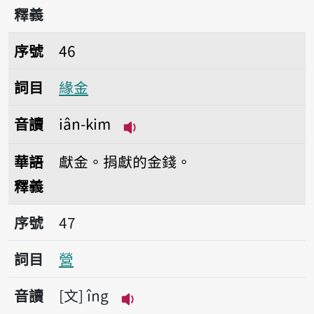
釋義
序號46緣金
序號
46
詞目
緣金
音讀
iân-kim
播放音讀iân-kim
華語
獻金。捐獻的金錢。
釋義
序號47營
序號
47
詞目
營
音讀
文
îng