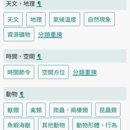
天文、地理
¶
天文
地理
氣候溫度
自然現象
分類重揀
資源礦物
時間、空間
¶
分類重揀
時間節令
空間方位
動物
¶
獸類
禽類
爬蟲、兩棲類
昆蟲類
魚蝦海獸
其他動物
動物形體、行為