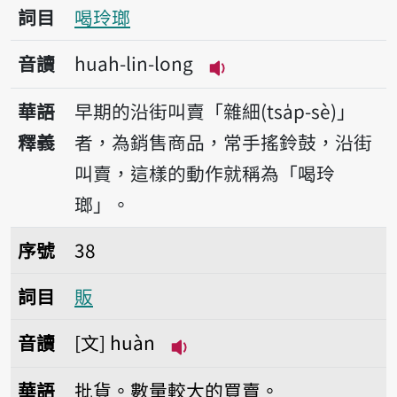
詞目
喝玲瑯
音讀
huah-lin-long
播放音讀huah-lin-lon
華語
早期的沿街叫賣「雜細(tsa̍p-sè)」
釋義
者，為銷售商品，常手搖鈴鼓，沿街
叫賣，這樣的動作就稱為「喝玲
瑯」。
序號38販
序號
38
詞目
販
音讀
文
huàn
播放音讀huàn
華語
批貨。數量較大的買賣。