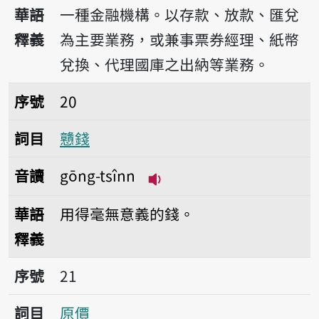
播放音讀gîn-hân
華語
一種金融機構。以存款、放款、匯兌
釋義
為主要業務，或兼事票券經理、紙幣
兌換、代理國庫之出納等業務。
序號20戇錢
序號
20
詞目
戇錢
音讀
gōng-tsînn
播放音讀gōng-tsînn
華語
用得毫無意義的錢。
釋義
序號21原價
序號
21
詞目
原價