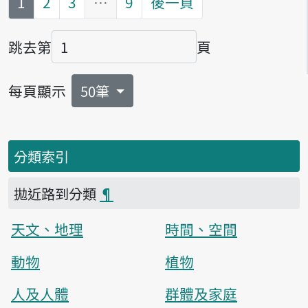
第
頁
1
2
3
…
9
後一頁
跳去第
頁
頁碼
每頁顯示
50筆
分類索引
拋近路到分類
¶
天文、地理
時間、空間
動物
植物
人及人體
群體及家庭