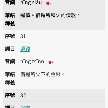
音讀
hîng siàu
播放音讀hîng siàu
華語
還債。償還所積欠的債款。
釋義
序號31還錢
序號
31
詞目
還錢
音讀
hîng tsînn
播放音讀hîng tsînn
華語
償還所欠下的金錢。
釋義
序號32好價
序號
32
詞目
好價