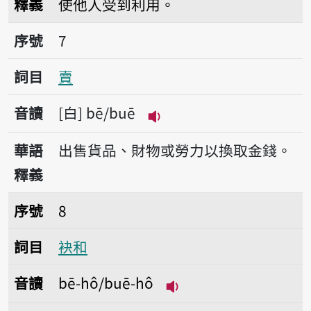
釋義
使他人受到利用。
序號7賣
序號
7
詞目
賣
音讀
白
bē/buē
播放音讀bē/buē
華語
出售貨品、財物或勞力以換取金錢。
釋義
序號8袂和
序號
8
詞目
袂和
音讀
bē-hô/buē-hô
播放音讀bē-hô/buē-h