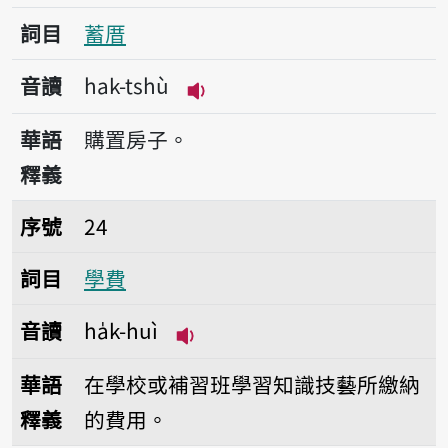
詞目
蓄厝
音讀
hak-tshù
播放音讀hak-tshù
華語
購置房子。
釋義
序號24學費
序號
24
詞目
學費
音讀
ha̍k-huì
播放音讀ha̍k-huì
華語
在學校或補習班學習知識技藝所繳納
釋義
的費用。