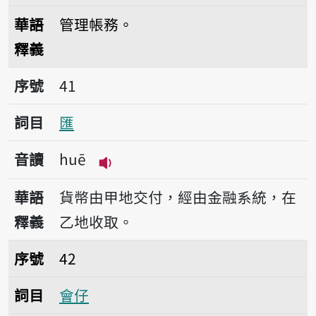
播放音讀huānn-siàu
華語
管理帳務。
釋義
序號41匯
序號
41
詞目
匯
音讀
huē
播放音讀huē
華語
貨幣由甲地交付，經由金融系統，在
釋義
乙地收取。
序號42會仔
序號
42
詞目
會仔