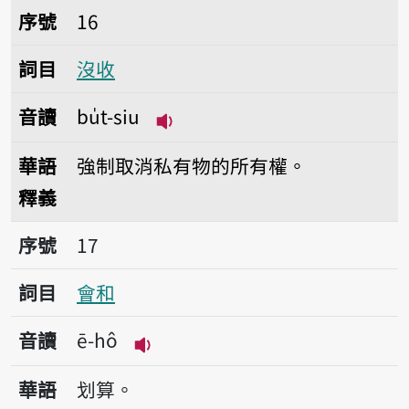
序號16沒收
序號
16
詞目
沒收
音讀
bu̍t-siu
播放音讀bu̍t-siu
華語
強制取消私有物的所有權。
釋義
序號17會和
序號
17
詞目
會和
音讀
ē-hô
播放音讀ē-hô
華語
划算。