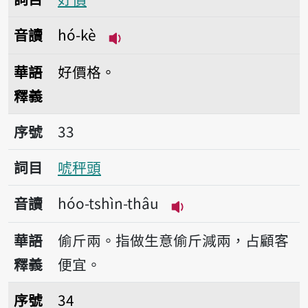
音讀
hó-kè
播放音讀hó-kè
華語
好價格。
釋義
序號33唬秤頭
序號
33
詞目
唬秤頭
音讀
hóo-tshìn-thâu
播放音讀hóo-tshìn-t
華語
偷斤兩。指做生意偷斤減兩，占顧客
釋義
便宜。
序號34戶頭
序號
34