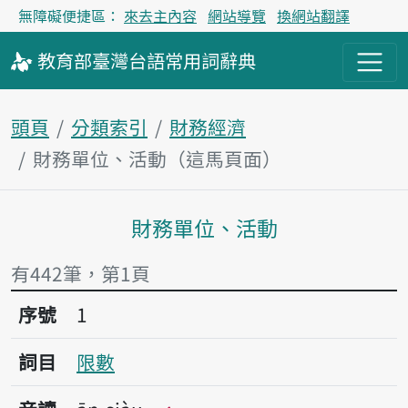
無障礙便捷區：
來去主內容
網站導覽
換網站翻譯
教育部
臺灣台語
常用詞
辭典
頭頁
分類索引
財務經濟
財務單位、活動（這馬頁面）
財務單位、活動
主內容區
有442筆，第1頁
序號1限數
序號
1
詞目
限數