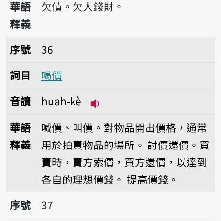
華語
欠債。欠人錢財。
釋義
序號36喝價
序號
36
詞目
喝價
音讀
huah-kè
播放音讀huah-kè
華語
喊價、叫價。對物品開出價格，通常
釋義
用於拍賣物品的場所。
討價還價。買
賣時，賣方索價，買方還價，以達到
各自的理想價錢。
提高價錢。
序號37喝玲瑯
序號
37