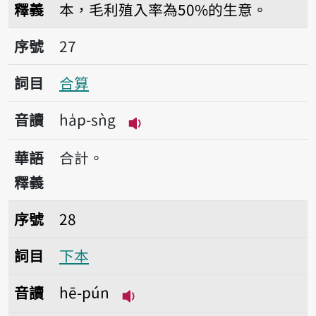
釋義
本，毛利殖入率為50%的生意。
序號27合算
序號
27
詞目
合算
音讀
ha̍p-sǹg
播放音讀ha̍p-sǹg
華語
合計。
釋義
序號28下本
序號
28
詞目
下本
音讀
hē-pún