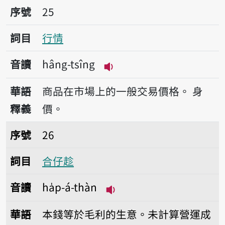
序號25行情
序號
25
詞目
行情
音讀
hâng-tsîng
播放音讀hâng-tsîng
華語
商品在市場上的一般交易價格。
身
釋義
價。
序號26合仔趁
序號
26
詞目
合仔趁
音讀
ha̍p-á-thàn
播放音讀ha̍p-á-thàn
華語
本錢等於毛利的生意。未計算營運成