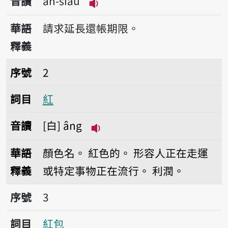
音讀
ān-siàu
播放音讀ān-siàu
華語
請求延長還帳期限。
釋義
序號2紅
序號
2
詞目
紅
音讀
白
âng
播放音讀âng
華語
顏色名。
紅色的。
形容人正在走運
釋義
或特定事物正在流行。
利潤。
序號3紅包
序號
3
詞目
紅包