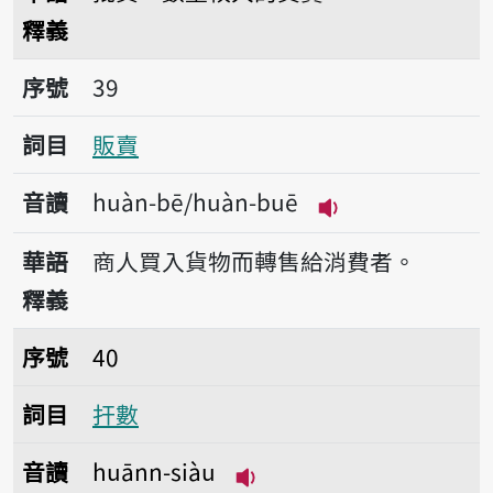
釋義
序號39販賣
序號
39
詞目
販賣
音讀
huàn-bē/huàn-buē
播放音讀huàn-bē
華語
商人買入貨物而轉售給消費者。
釋義
序號40扞數
序號
40
詞目
扞數
音讀
huānn-siàu