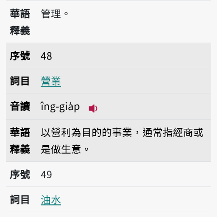
播放音讀îng
華語
管理。
釋義
序號48營業
序號
48
詞目
營業
音讀
îng-gia̍p
播放音讀îng-gia̍p
華語
以營利為目的的事業，通常指經商或
釋義
是做生意。
序號49油水
序號
49
詞目
油水