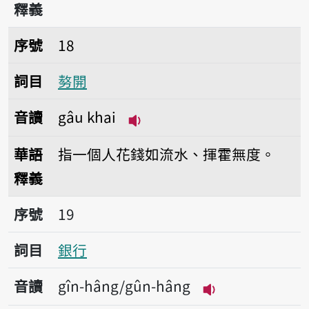
釋義
序號18𠢕開
序號
18
詞目
𠢕開
音讀
gâu khai
播放音讀gâu khai
華語
指一個人花錢如流水、揮霍無度。
釋義
序號19銀行
序號
19
詞目
銀行
音讀
gîn-hâng/gûn-hâng