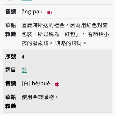
音讀
âng-pau
播放音讀âng-pau
華語
喜慶時所送的禮金。因為用紅色封套
釋義
包裝，所以稱為「紅包」。
春節給小
孩的壓歲錢。
賄賂的錢財。
序號4買
序號
4
詞目
買
音讀
白
bé/bué
播放音讀bé/bué
華語
使用金錢購物。
釋義