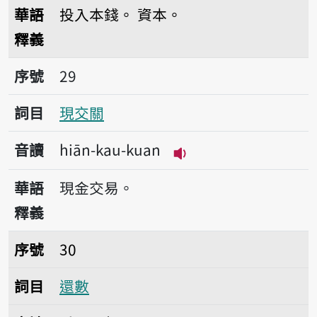
播放音讀hē-pún
華語
投入本錢。
資本。
釋義
序號29現交關
序號
29
詞目
現交關
音讀
hiān-kau-kuan
播放音讀hiān-kau-ku
華語
現金交易。
釋義
序號30還數
序號
30
詞目
還數