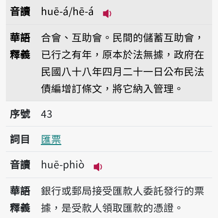
音讀
huē-á/hē-á
播放音讀huē-á/hē-á
華語
合會、互助會。民間的儲蓄互助會，
釋義
已行之有年，原本於法無據，政府在
民國八十八年四月二十一日公布民法
債編增訂條文，將它納入管理。
序號43匯票
序號
43
詞目
匯票
音讀
huē-phiò
播放音讀huē-phiò
華語
銀行或郵局接受匯款人委託發行的票
釋義
據，是受款人領取匯款的憑證。