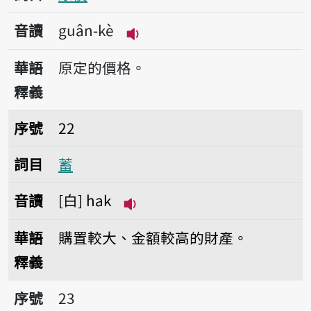
音讀
guân-kè
播放音讀guân-kè
華語
原定的價格。
釋義
序號22蓄
序號
22
詞目
蓄
音讀
白
hak
播放音讀hak
華語
購置較大、金額較高的財產。
釋義
序號23蓄厝
序號
23