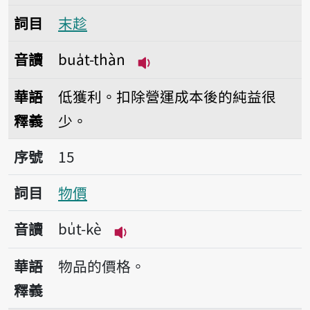
詞目
末趁
音讀
bua̍t-thàn
播放音讀bua̍t-thàn
華語
低獲利。扣除營運成本後的純益很
釋義
少。
序號15物價
序號
15
詞目
物價
音讀
bu̍t-kè
播放音讀bu̍t-kè
華語
物品的價格。
釋義