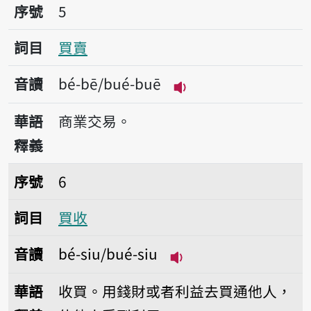
序號5買賣
序號
5
詞目
買賣
音讀
bé-bē/bué-buē
播放音讀bé-bē/bué-
華語
商業交易。
釋義
序號6買收
序號
6
詞目
買收
音讀
bé-siu/bué-siu
播放音讀bé-siu/bué-s
華語
收買。用錢財或者利益去買通他人，