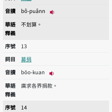
音讀
bô-puânn
播放音讀bô-puânn
華語
不划算。
釋義
序號13募捐
序號
13
詞目
募捐
音讀
bōo-kuan
播放音讀bōo-kuan
華語
廣求各界捐款。
釋義
序號14末趁
序號
14