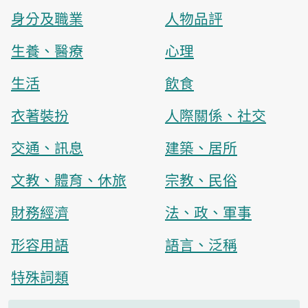
身分及職業
人物品評
生養、醫療
心理
生活
飲食
衣著裝扮
人際關係、社交
交通、訊息
建築、居所
文教、體育、休旅
宗教、民俗
財務經濟
法、政、軍事
形容用語
語言、泛稱
特殊詞類