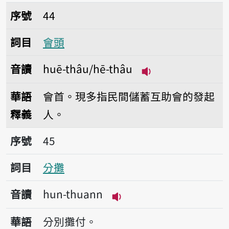
序號44會頭
序號
44
詞目
會頭
音讀
huē-thâu/hē-thâu
播放音讀huē-thâu/
華語
會首。現多指民間儲蓄互助會的發起
釋義
人。
序號45分攤
序號
45
詞目
分攤
音讀
hun-thuann
播放音讀hun-thuann
華語
分別攤付。