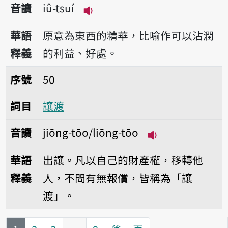
音讀
iû-tsuí
播放音讀iû-tsuí
華語
原意為東西的精華，比喻作可以沾潤
釋義
的利益、好處。
序號50讓渡
序號
50
詞目
讓渡
音讀
jiōng-tōo/liōng-tōo
播放音讀jiōng-tōo
華語
出讓。凡以自己的財產權，移轉他
釋義
人，不問有無報償，皆稱為「讓
渡」。