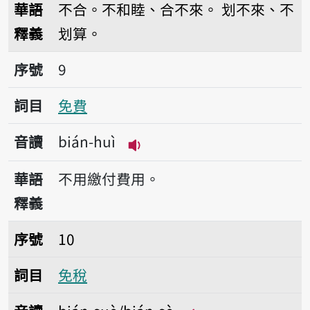
華語
不合。不和睦、合不來。
划不來、不
釋義
划算。
序號9免費
序號
9
詞目
免費
音讀
bián-huì
播放音讀bián-huì
華語
不用繳付費用。
釋義
序號10免稅
序號
10
詞目
免稅