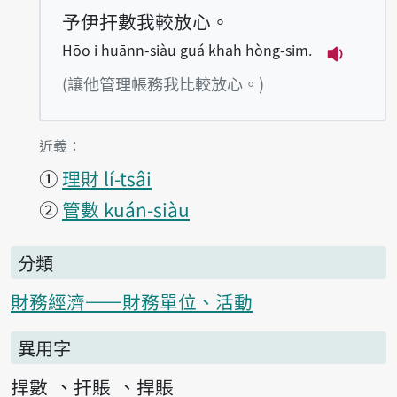
予伊扞數我較放心。
Hōo i huānn-siàu guá khah hòng-sim.
播放例句Hō
(讓他管理帳務我比較放心。)
第1項釋義的
近義：
①
理財 lí-tsâi
②
管數 kuán-siàu
分類
財務經濟——財務單位、活動
異用字
捍數
扞賬
捍賬