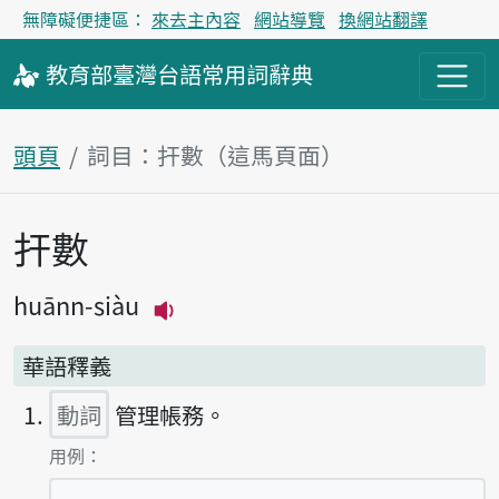
無障礙便捷區：
來去主內容
網站導覽
換網站翻譯
教育部
臺灣台語
常用詞
辭典
頭頁
詞目：扞數（這馬頁面）
扞數
主內容區
huānn-siàu
播放主音讀huānn-siàu
華語釋義
動詞
管理帳務。
第1項釋義的
用例：