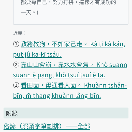
都要靠自己，努力打拼，這樣才有成功的
一天。)
第1項釋義的
近義：
①
教豬教狗，不如家己走。 Kà ti kà káu,
put-jû ka-kī tsáu.
②
靠山山會崩，靠水水會焦。 Khò suann
suann ē pang, khò tsuí tsuí ē ta.
③
看田面，毋通看人面。 Khuànn tshân-
bīn, m̄-thang khuànn lâng-bīn.
附錄
俗諺（照頭字筆劃排）——全部