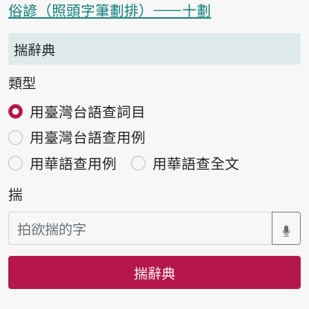
俗諺（照頭字筆劃排）——十劃
揣辭典
類型
用臺灣台語查詞目
用臺灣台語查用例
用華語查用例
用華語查全文
揣
揣辭典