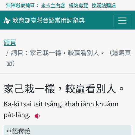
無障礙便捷區：
來去主內容
網站導覽
換網站翻譯
教育部
臺灣台語
常用詞
辭典
頭頁
詞目：家己栽一欉，較贏看別人。（這馬頁
面）
家己栽一欉，較贏看別人。
主內容區
Ka-kī tsai tsi̍t tsâng, khah iânn khuànn
pa̍t-lâng.
播放主音讀Ka-kī tsai tsi̍t tsâng, kh
華語釋義