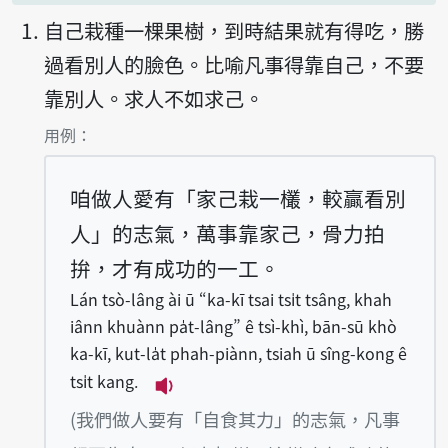
自己栽種一棵果樹，到時結果就有得吃，勝
過看別人的臉色。比喻凡事得靠自己，不要
靠別人。求人不如求己。
第1項釋義的
用例：
咱做人愛有「家己栽一欉，較贏看別
人」的志氣，萬事靠家己，骨力拍
拚，才有成功的一工。
Lán tsò-lâng ài ū “ka-kī tsai tsi̍t tsâng, khah
iânn khuànn pa̍t-lâng” ê tsì-khì, bān-sū khò
ka-kī, kut-la̍t phah-piànn, tsiah ū sîng-kong ê
tsi̍t kang.
播放例句Lán tsò-lâng ài ū “ka-kī ts
(我們做人要有「自食其力」的志氣，凡事