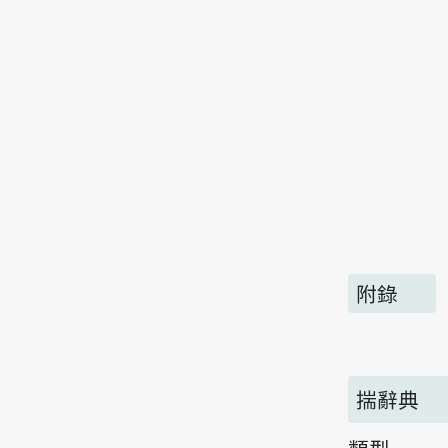
附錄
揣辭典