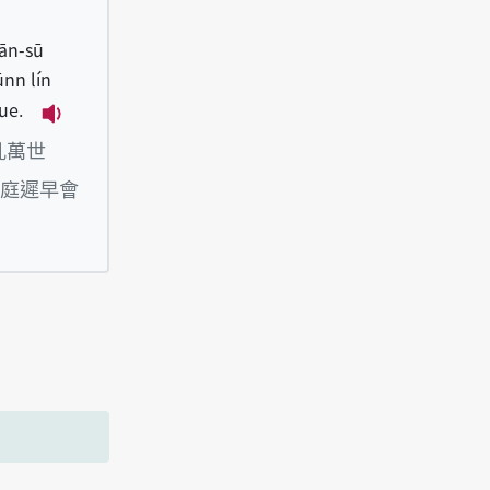
bān-sū
ūnn lín
ue.
播放例句Lín m̄-thang koh uan--ah--lah, lâng k
亂萬世
庭遲早會