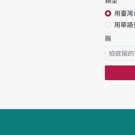
類型
用臺灣
用華語
揣
頁跤區