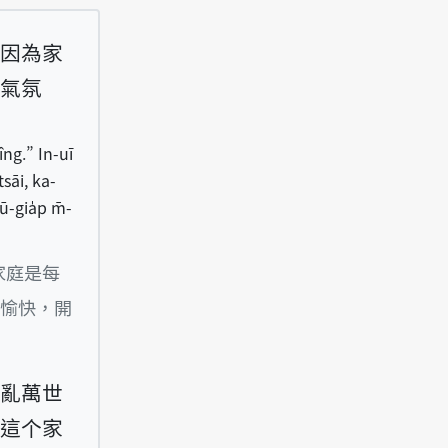
因為家
氣氛
îng.” In-uī
sāi, ka-
ū-gia̍p m̄-
bān-sū hing, ka luān bān-sè kîng.” In-uī ka-tîn
家庭是每
愉快，開
亂萬世
這个家