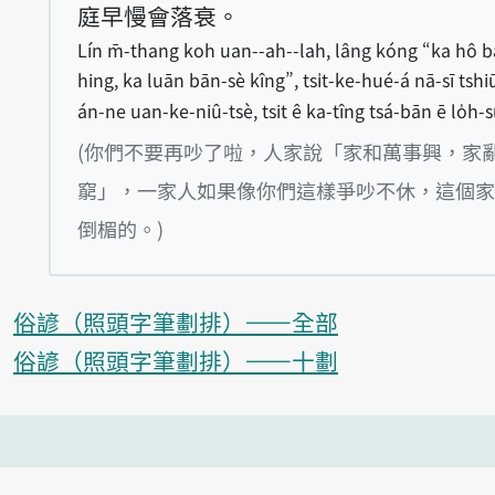
庭早慢會落衰。
Lín m̄-thang koh uan--ah--lah, lâng kóng “ka hô 
hing, ka luān bān-sè kîng”, tsi̍t-ke-hué-á nā-sī tshi
án-ne uan-ke-niû-tsè, tsit ê ka-tîng tsá-bān ē lo̍h-s
(你們不要再吵了啦，人家說「家和萬事興，家
窮」，一家人如果像你們這樣爭吵不休，這個家
倒楣的。)
俗諺（照頭字筆劃排）——全部
俗諺（照頭字筆劃排）——十劃