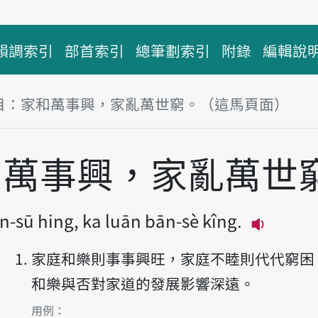
韻調索引
部首索引
總筆劃索引
附錄
編輯說
目：家和萬事興，家亂萬世窮。（這馬頁面）
和萬事興，家亂萬世
n-sū hing, ka luān bān-sè kîng.
播放主音讀K
家庭和樂則事事興旺，家庭不睦則代代窮困
和樂與否對家道的發展影響深遠。
第1項釋義的
用例：