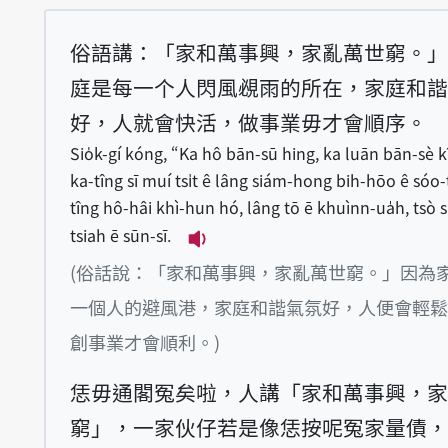
俗語講：「家和萬事興，家亂萬世窮。」
庭是每一个人閃風覕雨的所在，家庭和諧
好，人就會快活，做事業毋才會順序。
Sio̍k-gí kóng, “Ka hô bān-sū hing, ka luān bān-sè k
ka-tîng sī muí tsi̍t ê lâng siám-hong bih-hōo ê sóo-t
tîng hô-hâi khì-hun hó, lâng tō ē khuìnn-ua̍h, tsò s
tsiah ē sūn-sī.
播放例句Sio̍k-gí kóng, “Ka hô 
(俗話說：「家和萬事興，家亂萬世窮。」因為
一個人的避風港，家庭和諧氣氛好，人便會輕鬆
創事業才會順利。)
恁毋通閣冤矣啦，人講「家和萬事興，家
窮」，一家伙仔若是像恁按呢冤家量債，