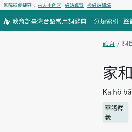
無障礙便捷區：
來去主內容
網站導覽
換網站翻譯
教育部
臺灣台語
常用詞
辭典
分類索引
聲
頭頁
詞
主內容區
家
Ka hô bā
華語釋
義