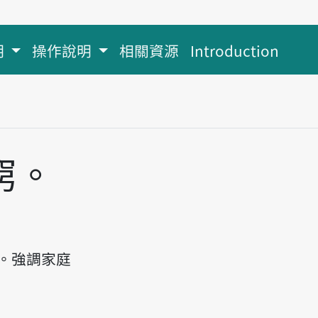
明
操作說明
相關資源
Introduction
窮。
a hô bān-sū hing, ka luān bān-sè kîng.
。強調家庭