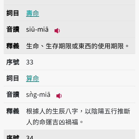
詞目
壽命
音讀
siū-miā
播放音讀siū-miā
釋義
生命、生存期限或東西的使用期限。
序號33算命
序號
33
詞目
算命
音讀
sǹg-miā
播放音讀sǹg-miā
釋義
根據人的生辰八字，以陰陽五行推斷
人的命運吉凶禍福。
序號34帶身命
序號
34