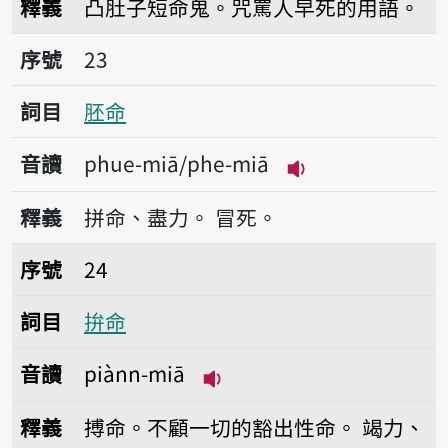
釋義
凸肚子短命鬼。咒罵人早死的用語。
序號23胚命
序號
23
詞目
胚命
音讀
phue-miā/phe-miā
播放音讀phue-mi
釋義
拼命、盡力。
冒死。
序號24拚命
序號
24
詞目
拚命
音讀
piànn-miā
播放音讀piànn-miā
釋義
搏命。不顧一切的豁出性命。
竭力、