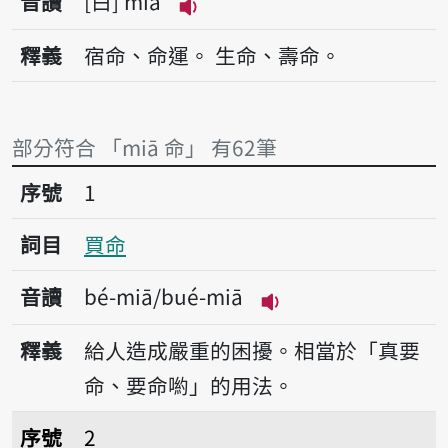
音讀
白
miā
播放音讀miā
釋義
宿命、命運。
生命、壽命。
部分符合 「miā 命」 有62筆
序號1買命
序號
1
詞目
買命
音讀
bé-miā/bué-miā
播放音讀bé-miā/bu
釋義
給人造成嚴重的困擾。相當於「真要
命、要命喲」的用法。
序號2賣命
序號
2