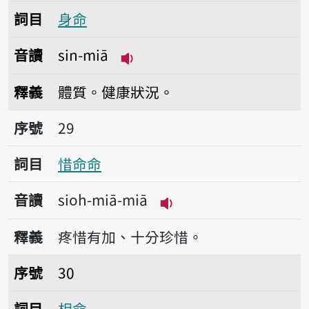
詞目
身命
音讀
sin-miā
播放音讀sin-miā
釋義
體質。健康狀況。
序號29惜命命
序號
29
詞目
惜命命
音讀
sioh-miā-miā
播放音讀sioh-miā-miā
釋義
疼惜有加、十分珍惜。
序號30相命
序號
30
詞目
相命