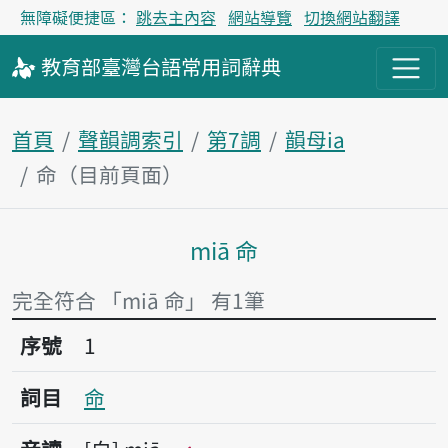
無障礙便捷區：
跳去主內容
網站導覽
切換網站翻譯
教育部
臺灣台語
常用詞
辭典
首頁
聲韻調索引
第7調
韻母ia
命（目前頁面）
miā 命
主內容區塊
完全符合 「miā 命」 有1筆
序號1命
序號
1
詞目
命