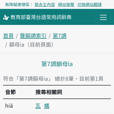
無障礙便捷區：
跳去主內容
網站導覽
切換網站翻譯
教育部
臺灣台語
常用詞
辭典
首頁
聲韻調索引
第7調
韻母ia（目前頁面）
第7調韻母ia
主內容區塊
符合「第7調韻母ia」 總計8筆，目前第1頁
音節
搜尋相關詞
hiā
瓦
蟻