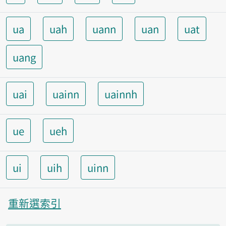
ua
uah
uann
uan
uat
uang
uai
uainn
uainnh
ue
ueh
ui
uih
uinn
重新選索引