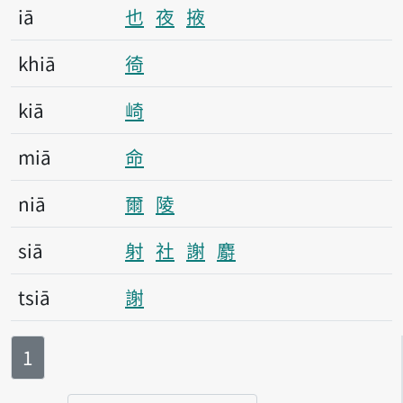
iā
也
夜
掖
khiā
徛
kiā
崎
miā
命
niā
爾
陵
siā
射
社
謝
麝
tsiā
謝
第
頁
1