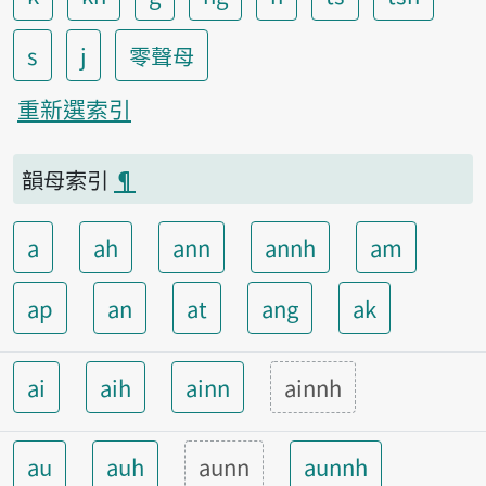
s
j
零聲母
重新選索引
韻母索引
¶
a
ah
ann
annh
am
ap
an
at
ang
ak
ai
aih
ainn
ainnh
au
auh
aunn
aunnh