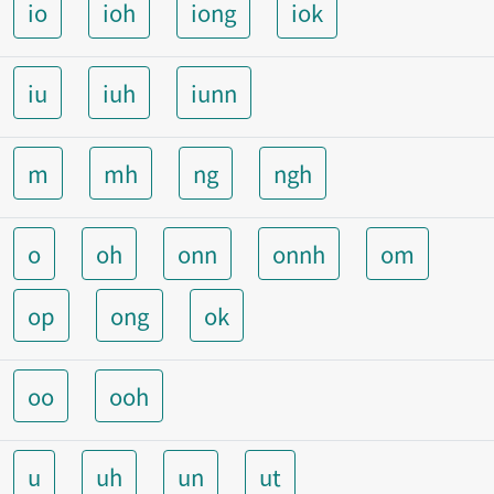
io
ioh
iong
iok
iu
iuh
iunn
m
mh
ng
ngh
o
oh
onn
onnh
om
op
ong
ok
oo
ooh
u
uh
un
ut