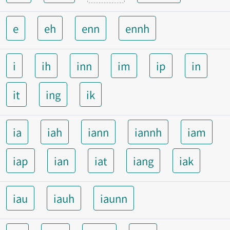
e
eh
enn
ennh
i
ih
inn
im
ip
in
it
ing
ik
ia
iah
iann
iannh
iam
iap
ian
iat
iang
iak
iau
iauh
iaunn