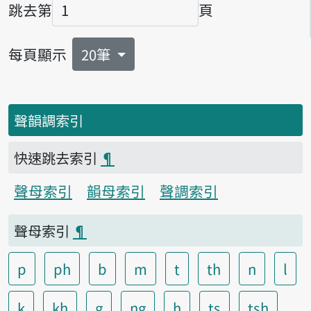
跳去第
頁
頁碼
每頁顯示
20筆
聲韻調索引
快速跳去索引
¶
聲母索引
韻母索引
聲調索引
聲母索引
¶
p
ph
b
m
t
th
n
l
k
kh
g
ng
h
ts
tsh