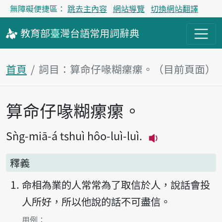
無障礙便捷區：
跳去主內容
網站導覽
切換網站翻譯
教育部
臺灣台語
常用詞
辭典
首頁
詞目：算命仔喙糊瘰瘰。（目前頁面）
算命仔喙糊瘰瘰。
主內容區塊
Sǹg-miā-á tshuì hôo-luì-luì.
播放主音讀Sǹg-mi
釋義
命相為業的人常常為了取信於人，說話會投
人所好，所以他說的話不可盡信。
第1項釋義的
用例：