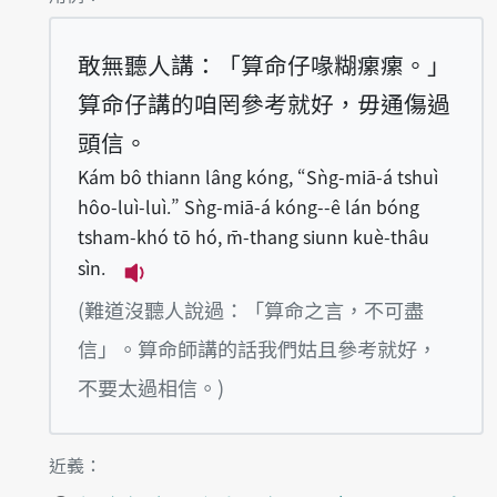
敢無聽人講：「算命仔喙糊瘰瘰。」
算命仔講的咱罔參考就好，毋通傷過
頭信。
Kám bô thiann lâng kóng, “Sǹg-miā-á tshuì
hôo-luì-luì.” Sǹg-miā-á kóng--ê lán bóng
tsham-khó tō hó, m̄-thang siunn kuè-thâu
sìn.
播放例句Kám bô thiann lâng kóng, “Sǹg
(難道沒聽人說過：「算命之言，不可盡
信」。算命師講的話我們姑且參考就好，
不要太過相信。)
第1項釋義的
近義：