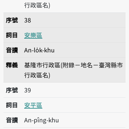
行政區名)
序號38安樂區
序號
38
詞目
安樂區
音讀
An-lo̍k-khu
釋義
基隆市行政區(附錄－地名－臺灣縣市
行政區名)
序號39安平區
序號
39
詞目
安平區
音讀
An-pîng-khu