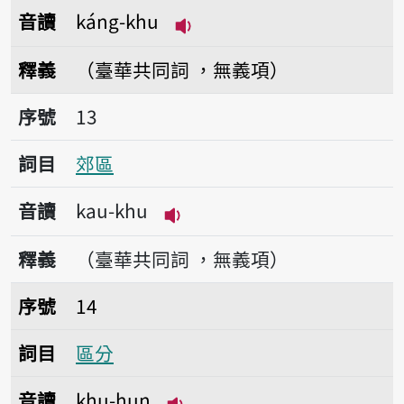
音讀
káng-khu
播放音讀káng-khu
釋義
（臺華共同詞 ，無義項）
序號13郊區
序號
13
詞目
郊區
音讀
kau-khu
播放音讀kau-khu
釋義
（臺華共同詞 ，無義項）
序號14區分
序號
14
詞目
區分
音讀
khu-hun