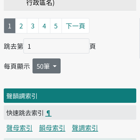
行政區名)
第
頁
1
2
3
4
5
下一頁
跳去第
頁
頁碼
每頁顯示
50筆
聲韻調索引
快速跳去索引
¶
聲母索引
韻母索引
聲調索引