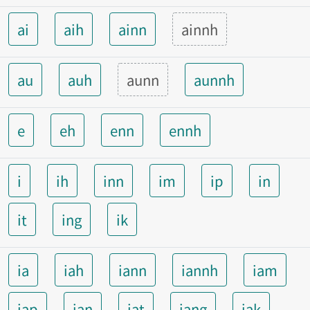
ai
aih
ainn
ainnh
au
auh
aunn
aunnh
e
eh
enn
ennh
i
ih
inn
im
ip
in
it
ing
ik
ia
iah
iann
iannh
iam
iap
ian
iat
iang
iak