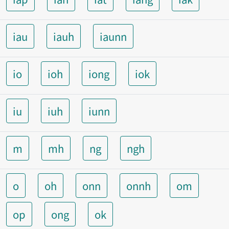
iau
iauh
iaunn
io
ioh
iong
iok
iu
iuh
iunn
m
mh
ng
ngh
o
oh
onn
onnh
om
op
ong
ok