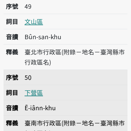
序號49文山區
序號
49
詞目
文山區
音讀
Bûn-san-khu
釋義
臺北市行政區(附錄－地名－臺灣縣市
行政區名)
序號50下營區
序號
50
詞目
下營區
音讀
Ē-iânn-khu
釋義
臺南市行政區(附錄－地名－臺灣縣市