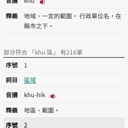
音讀
khu
播放音讀khu
釋義
地域、一定的範圍。
行政單位名，在
縣市之下。
部分符合 「khu 區」 有216筆
序號1區域
序號
1
詞目
區域
音讀
khu-hi̍k
播放音讀khu-hi̍k
釋義
地區、範圍。
序號2區公所
序號
2