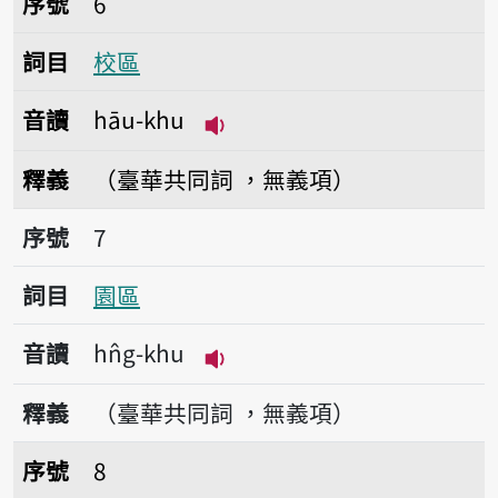
序號
6
詞目
校區
音讀
hāu-khu
播放音讀hāu-khu
釋義
（臺華共同詞 ，無義項）
序號7園區
序號
7
詞目
園區
音讀
hn̂g-khu
播放音讀hn̂g-khu
釋義
（臺華共同詞 ，無義項）
序號8分區
序號
8