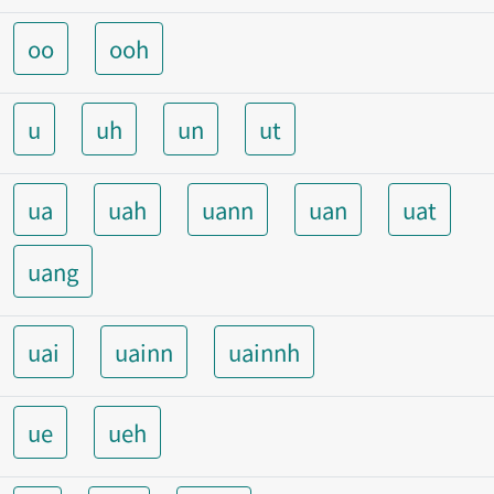
oo
ooh
u
uh
un
ut
ua
uah
uann
uan
uat
uang
uai
uainn
uainnh
ue
ueh