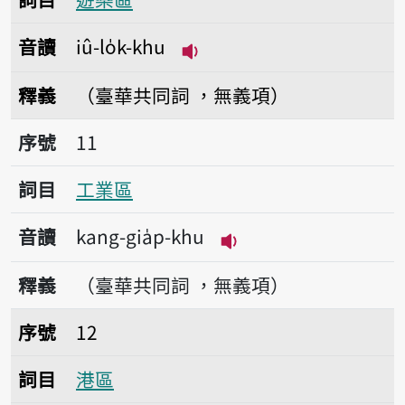
音讀
iû-lo̍k-khu
播放音讀iû-lo̍k-khu
釋義
（臺華共同詞 ，無義項）
序號11工業區
序號
11
詞目
工業區
音讀
kang-gia̍p-khu
播放音讀kang-gia̍p-k
釋義
（臺華共同詞 ，無義項）
序號12港區
序號
12
詞目
港區