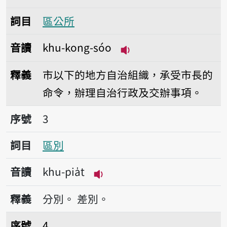
詞目
區公所
音讀
khu-kong-sóo
播放音讀khu-kong-só
釋義
市以下的地方自治組織，承受市長的
命令，辦理自治行政及交辦事項。
序號3區別
序號
3
詞目
區別
音讀
khu-pia̍t
播放音讀khu-pia̍t
釋義
分別。
差別。
序號4管區的
序號
4