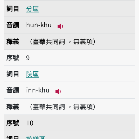
詞目
分區
音讀
hun-khu
播放音讀hun-khu
釋義
（臺華共同詞 ，無義項）
序號9院區
序號
9
詞目
院區
音讀
īnn-khu
播放音讀īnn-khu
釋義
（臺華共同詞 ，無義項）
序號10遊樂區
序號
10
詞目
遊樂區