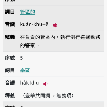
詞目
管區的
音讀
kuán-khu--ê
播放音讀kuán-khu--ê
釋義
在負責的管區內，執行例行巡邏勤務
的警察。
序號5學區
序號
5
詞目
學區
音讀
ha̍k-khu
播放音讀ha̍k-khu
釋義
（臺華共同詞 ，無義項）
序號6校區