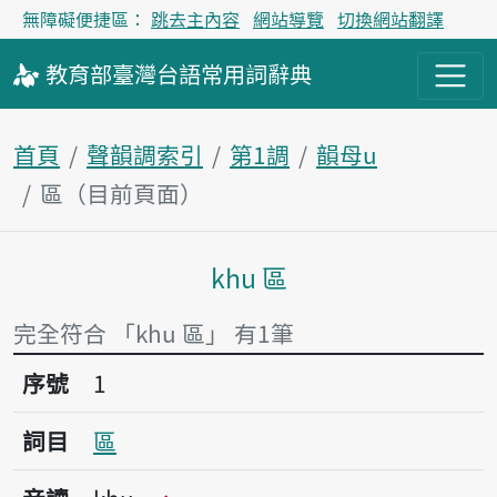
無障礙便捷區：
跳去主內容
網站導覽
切換網站翻譯
教育部
臺灣台語
常用詞
辭典
首頁
聲韻調索引
第1調
韻母u
區（目前頁面）
khu 區
主內容區塊
完全符合 「khu 區」 有1筆
序號1區
序號
1
詞目
區