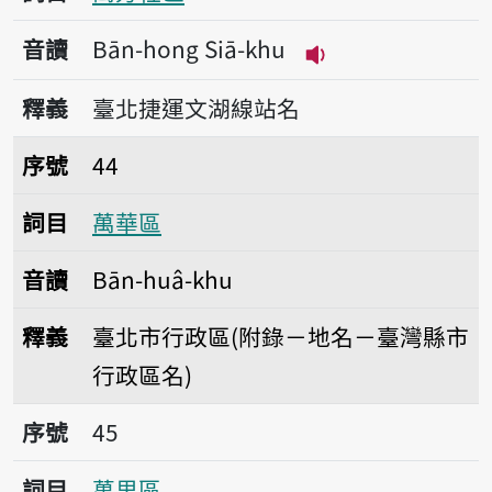
音讀
Bān-hong Siā-khu
播放音讀Bān-hong 
釋義
臺北捷運文湖線站名
序號44萬華區
序號
44
詞目
萬華區
音讀
Bān-huâ-khu
釋義
臺北市行政區(附錄－地名－臺灣縣市
行政區名)
序號45萬里區
序號
45
詞目
萬里區