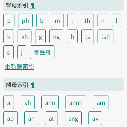
聲母索引
¶
p
ph
b
m
t
th
n
l
k
kh
g
ng
h
ts
tsh
s
j
零聲母
重新選索引
韻母索引
¶
a
ah
ann
annh
am
ap
an
at
ang
ak