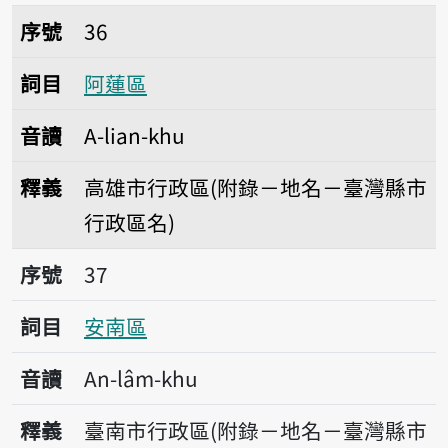
序號36阿蓮區
序號
36
詞目
阿蓮區
音讀
A-lian-khu
釋義
高雄市行政區(附錄－地名－臺灣縣市
行政區名)
序號37安南區
序號
37
詞目
安南區
音讀
An-lâm-khu
釋義
臺南市行政區(附錄－地名－臺灣縣市