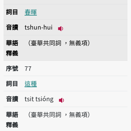
詞目
春暉
音讀
tshun-hui
播放音讀tshun-hui
華語
（臺華共同詞 ，無義項）
釋義
序號77這種
序號
77
詞目
這種
音讀
tsit tsióng
播放音讀tsit tsióng
華語
（臺華共同詞 ，無義項）
釋義