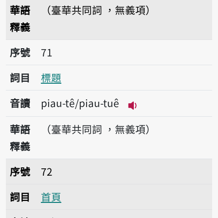
播放音讀n̂g-si-tuà
華語
（臺華共同詞 ，無義項）
釋義
序號71標題
序號
71
詞目
標題
音讀
piau-tê/piau-tuê
播放音讀piau-tê/pi
華語
（臺華共同詞 ，無義項）
釋義
序號72首頁
序號
72
詞目
首頁