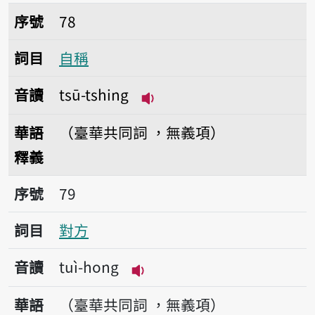
序號78自稱
序號
78
詞目
自稱
音讀
tsū-tshing
播放音讀tsū-tshing
華語
（臺華共同詞 ，無義項）
釋義
序號79對方
序號
79
詞目
對方
音讀
tuì-hong
播放音讀tuì-hong
華語
（臺華共同詞 ，無義項）