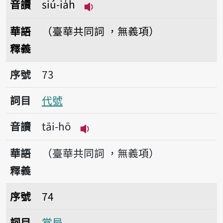
音讀
siú-ia̍h
播放音讀siú-ia̍h
華語
（臺華共同詞 ，無義項）
釋義
序號73代號
序號
73
詞目
代號
音讀
tāi-hō
播放音讀tāi-hō
華語
（臺華共同詞 ，無義項）
釋義
序號74當局
序號
74
詞目
當局