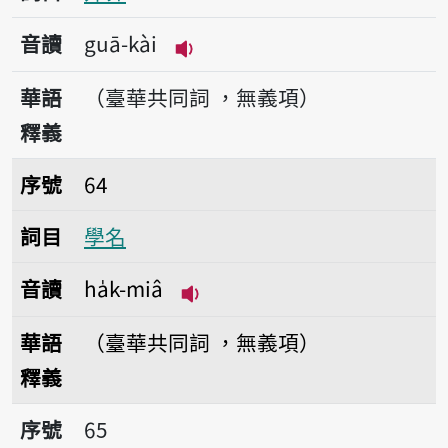
音讀
guā-kài
播放音讀guā-kài
華語
（臺華共同詞 ，無義項）
釋義
序號64學名
序號
64
詞目
學名
音讀
ha̍k-miâ
播放音讀ha̍k-miâ
華語
（臺華共同詞 ，無義項）
釋義
序號65後者
序號
65