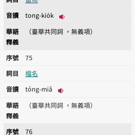
音讀
tong-kio̍k
播放音讀tong-kio̍k
華語
（臺華共同詞 ，無義項）
釋義
序號75檔名
序號
75
詞目
檔名
音讀
tóng-miâ
播放音讀tóng-miâ
華語
（臺華共同詞 ，無義項）
釋義
序號76春暉
序號
76