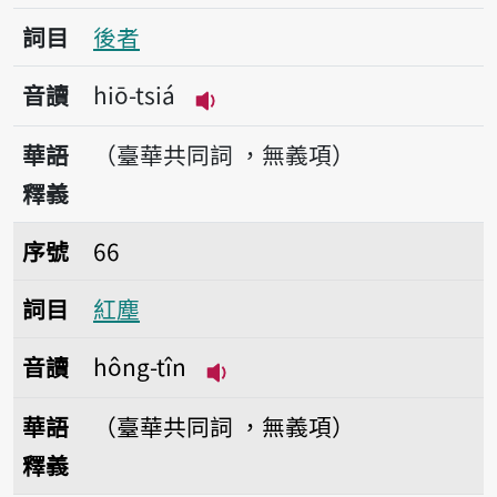
詞目
後者
音讀
hiō-tsiá
播放音讀hiō-tsiá
華語
（臺華共同詞 ，無義項）
釋義
序號66紅塵
序號
66
詞目
紅塵
音讀
hông-tîn
播放音讀hông-tîn
華語
（臺華共同詞 ，無義項）
釋義