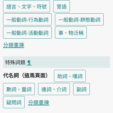
語言、文字、符號
詈語
一般動詞-行為動詞
一般動詞-靜態動詞
一般動詞-活動動詞
事、物泛稱
分類重揀
特殊詞類
¶
代名詞（這馬頁面）
助詞、嘆詞
數詞、量詞
連詞、介詞
副詞
分類重揀
疑問詞