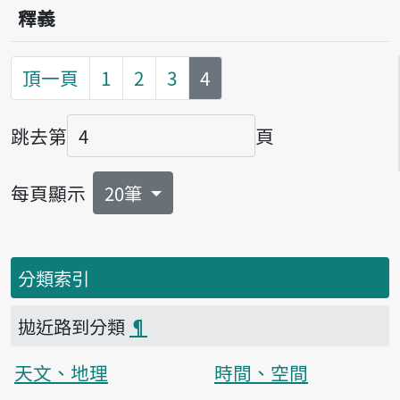
釋義
第
頁
頂一頁
1
2
3
4
跳去第
頁
頁碼
每頁顯示
20筆
分類索引
拋近路到分類
¶
天文、地理
時間、空間