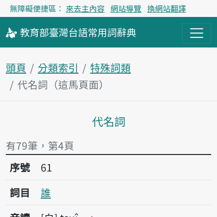
無障礙便捷區：
來去主內容
網站導覽
換網站翻譯
教育部
臺灣台語
常用詞
辭典
頭頁
分類索引
特殊詞類
代名詞（這馬頁面）
代名詞
主內容區
有79筆，第4頁
序號61誰
序號
61
詞目
誰