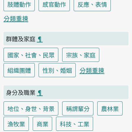
肢體動作
感官動作
反應、表情
分類重揀
群體及家庭
¶
國家、社會、民眾
宗族、家庭
分類重揀
組織團體
性別、婚姻
身分及職業
¶
地位、身世、背景
稱謂輩分
農林業
漁牧業
商業
科技、工業