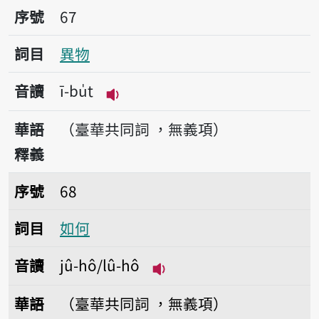
序號67異物
序號
67
詞目
異物
音讀
ī-bu̍t
播放音讀ī-bu̍t
華語
（臺華共同詞 ，無義項）
釋義
序號68如何
序號
68
詞目
如何
音讀
jû-hô/lû-hô
播放音讀jû-hô/lû-hô
華語
（臺華共同詞 ，無義項）