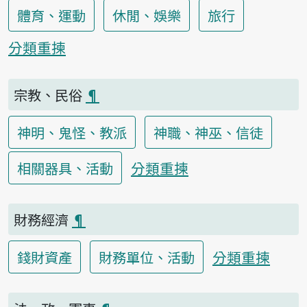
體育、運動
休閒、娛樂
旅行
分類重揀
宗教、民俗
¶
神明、鬼怪、教派
神職、神巫、信徒
分類重揀
相關器具、活動
財務經濟
¶
分類重揀
錢財資產
財務單位、活動