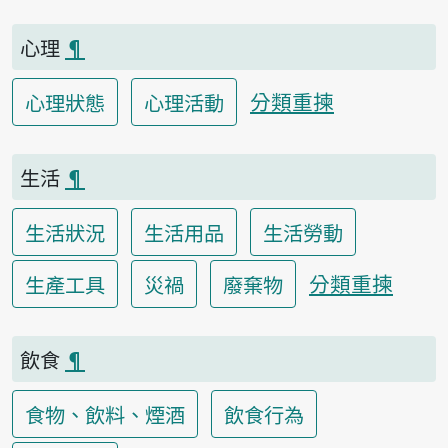
心理
¶
分類重揀
心理狀態
心理活動
生活
¶
生活狀況
生活用品
生活勞動
分類重揀
生產工具
災禍
廢棄物
飲食
¶
食物、飲料、煙酒
飲食行為