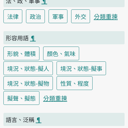
法、政、軍事
¶
分類重揀
法律
政治
軍事
外交
形容用語
¶
形貌、體積
顏色、氣味
境況、狀態-擬人
境況、狀態-擬事
境況、狀態-擬物
性質、程度
分類重揀
擬聲、擬態
語言、泛稱
¶