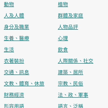
動物
植物
人及人體
群體及家庭
身分及職業
人物品評
生養、醫療
心理
生活
飲食
衣著裝扮
人際關係、社交
交通、訊息
建築、居所
文教、體育、休旅
宗教、民俗
財務經濟
法、政、軍事
形容用語
語言、泛稱