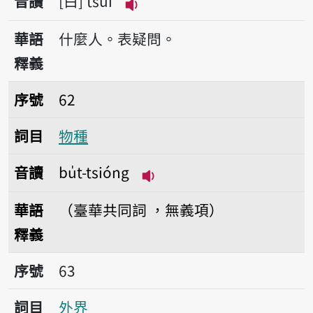
音讀
白
tsuî
播放音讀tsuî
華語
什麼人。表疑問。
釋義
序號62物種
序號
62
詞目
物種
音讀
bu̍t-tsióng
播放音讀bu̍t-tsióng
華語
（臺華共同詞 ，無義項）
釋義
序號63外界
序號
63
詞目
外界