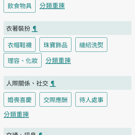
分類重揀
飲食物具
衣著裝扮
¶
衣帽鞋襪
珠寶飾品
縫紉洗熨
分類重揀
理容、化妝
人際關係、社交
¶
婚喪喜慶
交際應酬
待人處事
分類重揀
交通、訊息
¶