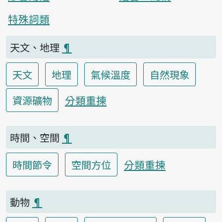
特殊詞類
天文、地理
¶
天文
地理
氣候溫度
自然現象
分類重揀
資源礦物
時間、空間
¶
分類重揀
時間節令
空間方位
動物
¶