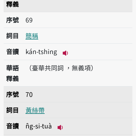
釋義
序號69簡稱
序號
69
詞目
簡稱
音讀
kán-tshing
播放音讀kán-tshing
華語
（臺華共同詞 ，無義項）
釋義
序號70黃絲帶
序號
70
詞目
黃絲帶
音讀
n̂g-si-tuà