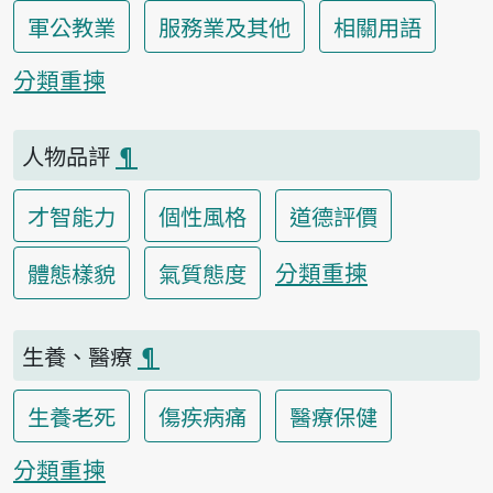
軍公教業
服務業及其他
相關用語
分類重揀
人物品評
¶
才智能力
個性風格
道德評價
分類重揀
體態樣貌
氣質態度
生養、醫療
¶
生養老死
傷疾病痛
醫療保健
分類重揀