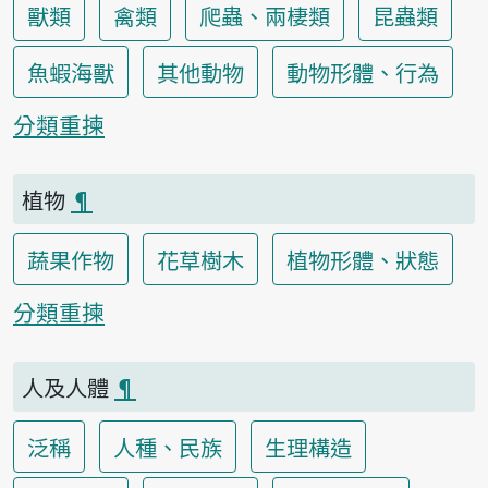
獸類
禽類
爬蟲、兩棲類
昆蟲類
魚蝦海獸
其他動物
動物形體、行為
分類重揀
植物
¶
蔬果作物
花草樹木
植物形體、狀態
分類重揀
人及人體
¶
泛稱
人種、民族
生理構造