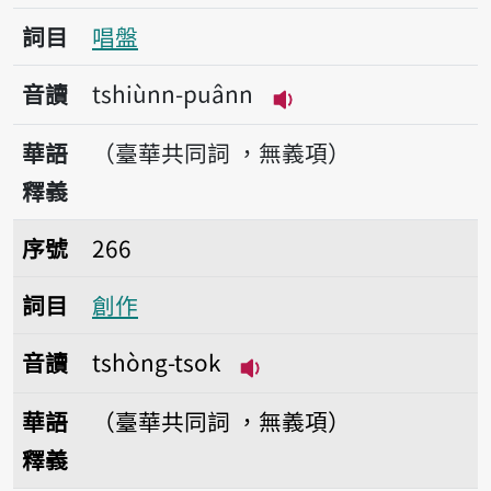
詞目
唱盤
音讀
tshiùnn-puânn
播放音讀tshiùnn-pu
華語
（臺華共同詞 ，無義項）
釋義
序號266創作
序號
266
詞目
創作
音讀
tshòng-tsok
播放音讀tshòng-tsok
華語
（臺華共同詞 ，無義項）
釋義