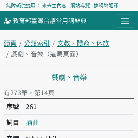
無障礙便捷區：
來去主內容
網站導覽
換網站翻譯
教育部
臺灣台語
常用詞
辭典
頭頁
分類索引
文教、體育、休旅
戲劇、音樂（這馬頁面）
戲劇、音樂
主內容區
有273筆，第14頁
序號261插曲
序號
261
詞目
插曲