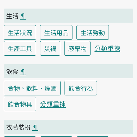
生活
¶
生活狀況
生活用品
生活勞動
分類重揀
生產工具
災禍
廢棄物
飲食
¶
食物、飲料、煙酒
飲食行為
分類重揀
飲食物具
衣著裝扮
¶