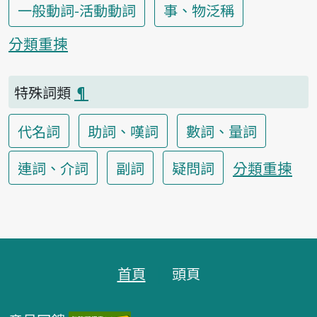
一般動詞-活動動詞
事、物泛稱
分類重揀
特殊詞類
¶
代名詞
助詞、嘆詞
數詞、量詞
分類重揀
連詞、介詞
副詞
疑問詞
頁跤區
首頁
頭頁