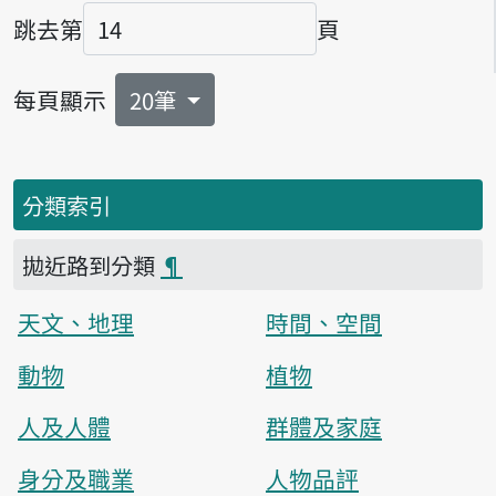
跳去第
頁
頁碼
每頁顯示
20筆
分類索引
拋近路到分類
¶
天文、地理
時間、空間
動物
植物
人及人體
群體及家庭
身分及職業
人物品評