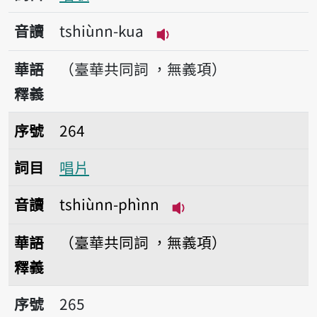
音讀
tshiùnn-kua
播放音讀tshiùnn-kua
華語
（臺華共同詞 ，無義項）
釋義
序號264唱片
序號
264
詞目
唱片
音讀
tshiùnn-phìnn
播放音讀tshiùnn-phì
華語
（臺華共同詞 ，無義項）
釋義
序號265唱盤
序號
265