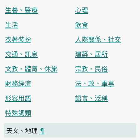
生養、醫療
心理
生活
飲食
衣著裝扮
人際關係、社交
交通、訊息
建築、居所
文教、體育、休旅
宗教、民俗
財務經濟
法、政、軍事
形容用語
語言、泛稱
特殊詞類
天文、地理
¶