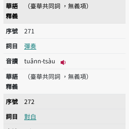
播放音讀tuann-khik
華語
（臺華共同詞 ，無義項）
釋義
序號271彈奏
序號
271
詞目
彈奏
音讀
tuânn-tsàu
播放音讀tuânn-tsàu
華語
（臺華共同詞 ，無義項）
釋義
序號272對白
序號
272
詞目
對白