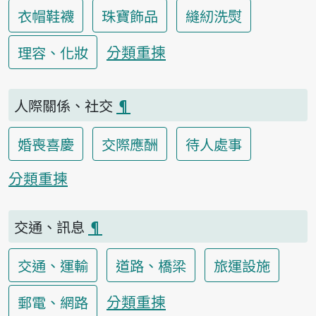
衣帽鞋襪
珠寶飾品
縫紉洗熨
分類重揀
理容、化妝
人際關係、社交
¶
婚喪喜慶
交際應酬
待人處事
分類重揀
交通、訊息
¶
交通、運輸
道路、橋梁
旅運設施
分類重揀
郵電、網路