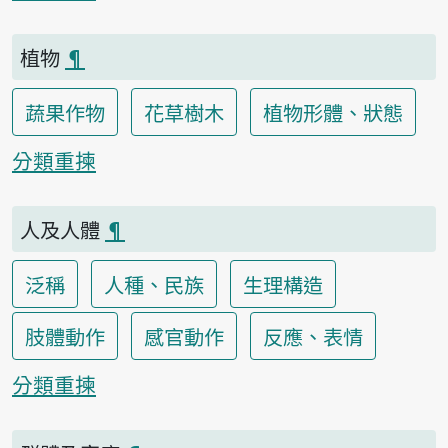
植物
¶
蔬果作物
花草樹木
植物形體、狀態
分類重揀
人及人體
¶
泛稱
人種、民族
生理構造
肢體動作
感官動作
反應、表情
分類重揀