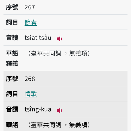
序號267節奏
序號
267
詞目
節奏
音讀
tsiat-tsàu
播放音讀tsiat-tsàu
華語
（臺華共同詞 ，無義項）
釋義
序號268情歌
序號
268
詞目
情歌
音讀
tsîng-kua
播放音讀tsîng-kua
華語
（臺華共同詞 ，無義項）