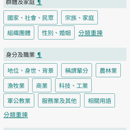
群體及家庭
¶
國家、社會、民眾
宗族、家庭
分類重揀
組織團體
性別、婚姻
身分及職業
¶
地位、身世、背景
稱謂輩分
農林業
漁牧業
商業
科技、工業
軍公教業
服務業及其他
相關用語
分類重揀