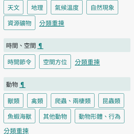
天文
地理
氣候溫度
自然現象
分類重揀
資源礦物
時間、空間
¶
分類重揀
時間節令
空間方位
動物
¶
獸類
禽類
爬蟲、兩棲類
昆蟲類
魚蝦海獸
其他動物
動物形體、行為
分類重揀