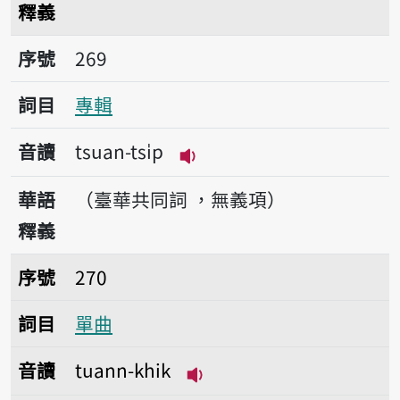
釋義
序號269專輯
序號
269
詞目
專輯
音讀
tsuan-tsi̍p
播放音讀tsuan-tsi̍p
華語
（臺華共同詞 ，無義項）
釋義
序號270單曲
序號
270
詞目
單曲
音讀
tuann-khik