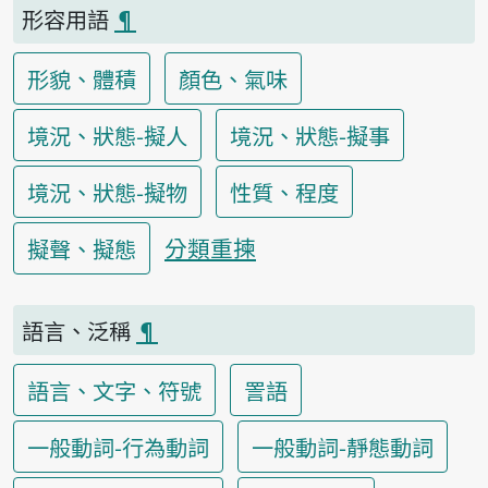
形容用語
¶
形貌、體積
顏色、氣味
境況、狀態-擬人
境況、狀態-擬事
境況、狀態-擬物
性質、程度
分類重揀
擬聲、擬態
語言、泛稱
¶
語言、文字、符號
詈語
一般動詞-行為動詞
一般動詞-靜態動詞