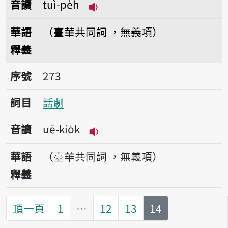
音讀
tuì-pe̍h
播放音讀tuì-pe̍h
華語
（臺華共同詞 ，無義項）
釋義
序號273話劇
序號
273
詞目
話劇
音讀
uē-kio̍k
播放音讀uē-kio̍k
華語
（臺華共同詞 ，無義項）
釋義
第
頁
頂一頁
1
…
12
13
14