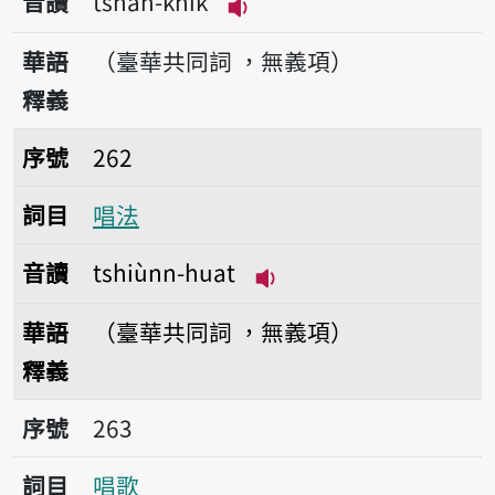
音讀
tshah-khik
播放音讀tshah-khik
華語
（臺華共同詞 ，無義項）
釋義
序號262唱法
序號
262
詞目
唱法
音讀
tshiùnn-huat
播放音讀tshiùnn-huat
華語
（臺華共同詞 ，無義項）
釋義
序號263唱歌
序號
263
詞目
唱歌