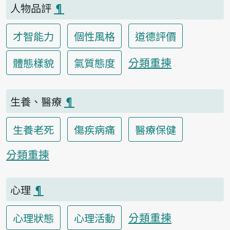
人物品評
¶
才智能力
個性風格
道德評價
分類重揀
體態樣貌
氣質態度
生養、醫療
¶
生養老死
傷疾病痛
醫療保健
分類重揀
心理
¶
分類重揀
心理狀態
心理活動