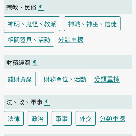
宗教、民俗
¶
神明、鬼怪、教派
神職、神巫、信徒
分類重揀
相關器具、活動
財務經濟
¶
分類重揀
錢財資產
財務單位、活動
法、政、軍事
¶
分類重揀
法律
政治
軍事
外交