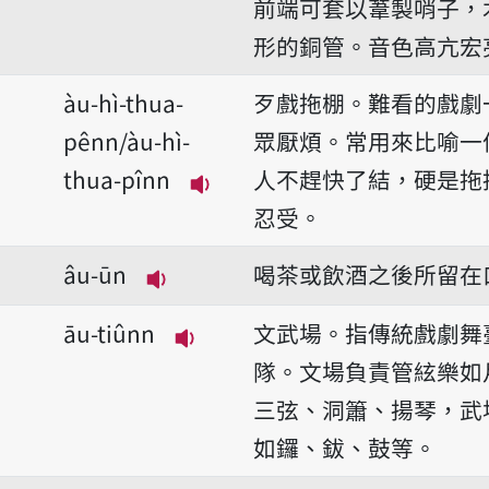
前端可套以葦製哨子，
形的銅管。音色高亢宏
àu-hì-thua-
歹戲拖棚。難看的戲劇
pênn/àu-hì-
眾厭煩。常用來比喻一
thua-pînn
人不趕快了結，硬是拖
播放音讀àu-hì-thua-pênn/àu
忍受。
âu-ūn
喝茶或飲酒之後所留在
播放音讀âu-ūn
āu-tiûnn
文武場。指傳統戲劇舞
播放音讀āu-tiûnn
隊。文場負責管絃樂如
三弦、洞簫、揚琴，武
如鑼、鈸、鼓等。