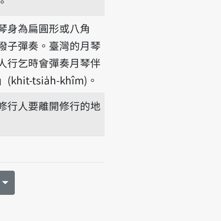
。
琴身為扁圓形或八角
撥子彈奏。臺灣的月琴
人行乞時會彈奏月琴伴
t-tsia̍h-khîm)。
修行人要離開修行的地