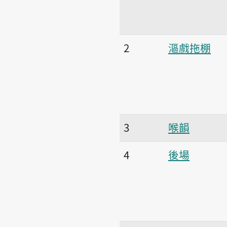
2
漚戲拖棚
3
喉韻
4
後場