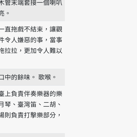
木管末端套接一個喇叭
亮。
一直拖戲不結束，讓觀
件令人嫌惡的事，當事
拖拉拉，更加令人難以
-hì-thua-pînn
口中的餘味。
歌喉。
臺上負責伴奏樂器的樂
月琴、臺灣笛、二胡、
場則負責打擊樂部分，