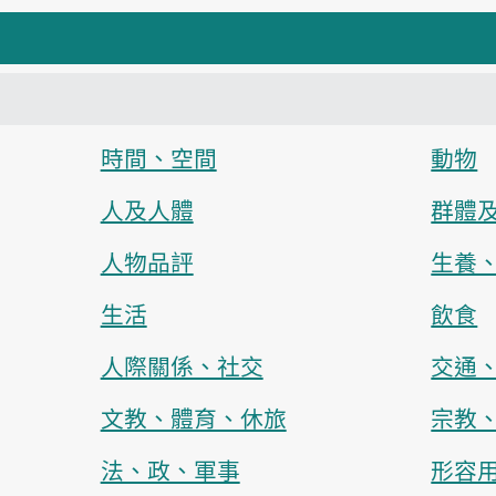
時間、空間
動物
人及人體
群體
人物品評
生養
生活
飲食
人際關係、社交
交通
文教、體育、休旅
宗教
法、政、軍事
形容