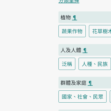
分類重揀
植物
¶
蔬果作物
花草樹
人及人體
¶
泛稱
人種、民族
群體及家庭
¶
國家、社會、民眾