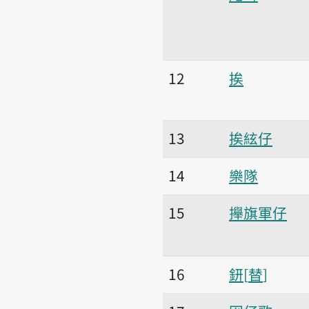
12
挨
13
挨絃仔
14
樂隊
15
攑旗軍仔
16
鈃
替