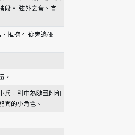
階段。
弦外之音、言
推、推擠。
從旁邊碰
伍。
小兵，引申為隨聲附和
龍套的小角色。