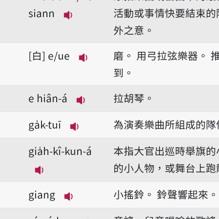
siann
活動或事情快要結束的
播放音讀bué-siann/bé-siann
外之意。
白
e/ue
磨。
用弓拉弦樂器。
播放音讀e/ue
到。
e hiân-á
拉胡琴。
播放音讀e hiân-á
ga̍k-tuī
為演奏樂曲所組成的隊
播放音讀ga̍k-tuī
gia̍h-kî-kun-á
本指大官出巡時舉旗的
的小人物，或舞台上跑
播放音讀gia̍h-kî-kun-á
giang
小搖鈴。
鈴聲響起來。
播放音讀giang