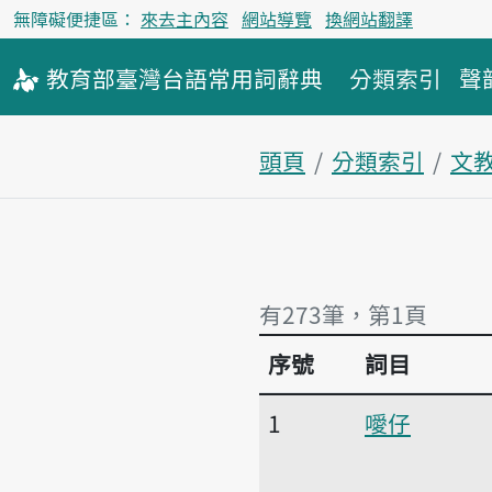
無障礙便捷區：
來去主內容
網站導覽
換網站翻譯
教育部
臺灣台語
常用詞
辭典
分類索引
聲
頭頁
分類索引
文
有273筆，第1頁
序號
詞目
有273筆，第1頁
1
噯仔