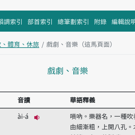
韻調索引
部首索引
總筆劃索引
附錄
編輯說
教、體育、休旅
戲劇、音樂（這馬頁面）
主內容區
戲劇、音樂
音讀
華語釋義
ài-á
嗩吶。樂器名，一種吹
播放音讀ài-á
由細漸粗，上開八孔。