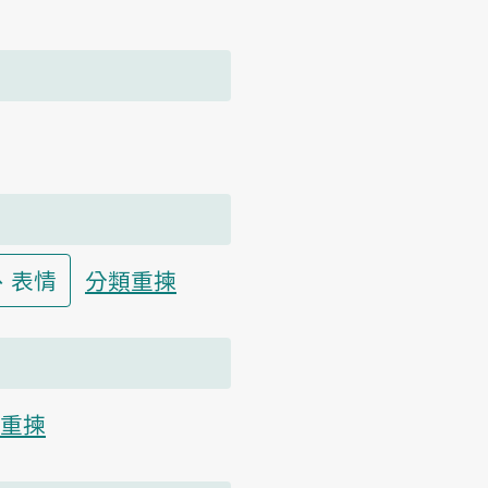
、表情
分類重揀
重揀