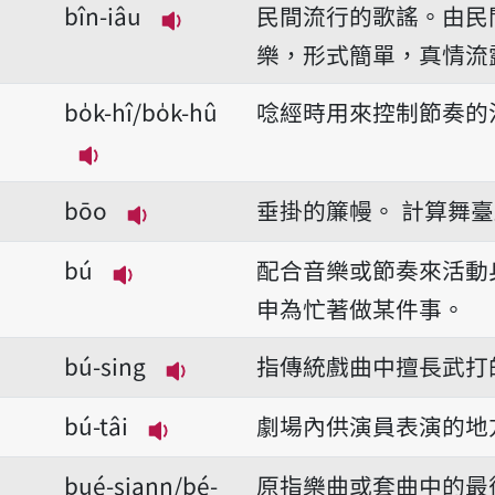
bîn-iâu
民間流行的歌謠。由民
播放音讀bîn-iâu
樂，形式簡單，真情流
bo̍k-hî/bo̍k-hû
唸經時用來控制節奏的
播放音讀bo̍k-hî/bo̍k-hû
bōo
垂掛的簾幔。
計算舞臺
播放音讀bōo
bú
配合音樂或節奏來活動
播放音讀bú
申為忙著做某件事。
bú-sing
指傳統戲曲中擅長武打
播放音讀bú-sing
bú-tâi
劇場內供演員表演的地
播放音讀bú-tâi
bué-siann/bé-
原指樂曲或套曲中的最