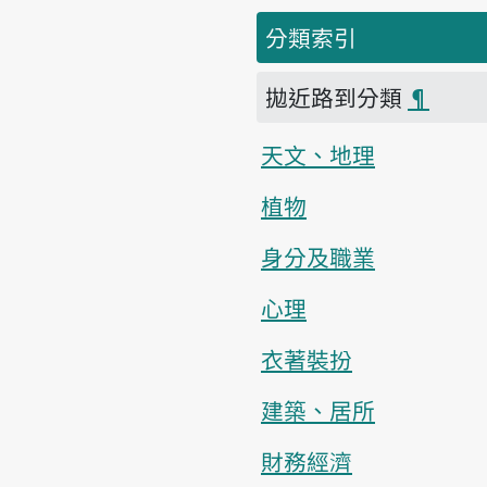
分類索引
拋近路到分類
¶
天文、地理
植物
身分及職業
心理
衣著裝扮
建築、居所
財務經濟