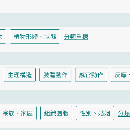
木
植物形體、狀態
分類重揀
生理構造
肢體動作
感官動作
反應
宗族、家庭
組織團體
性別、婚姻
分類