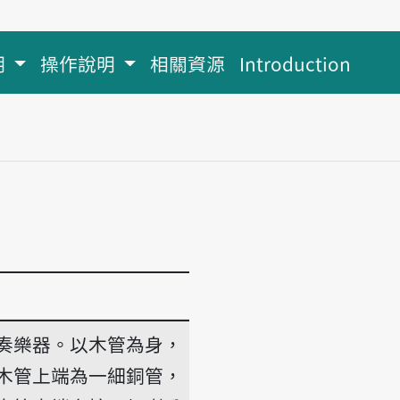
明
操作說明
相關資源
Introduction
奏樂器。以木管為身，
木管上端為一細銅管，