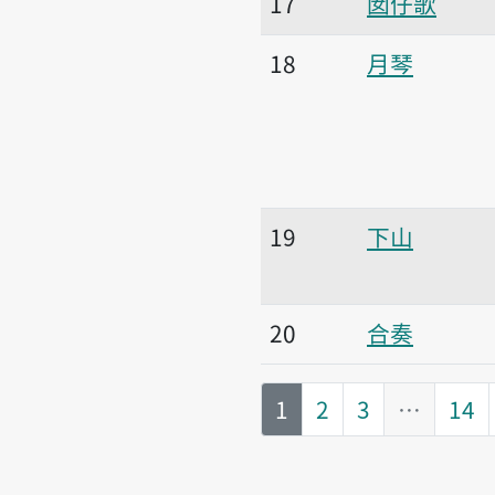
17
囡仔歌
18
月琴
19
下山
20
合奏
第
頁
1
2
3
…
14