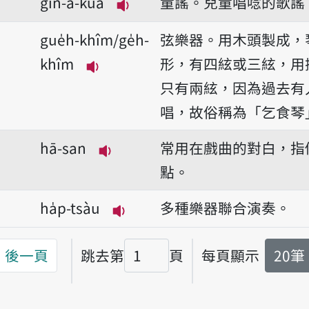
gín-á-kua
童謠。兒童唱唸的歌謠
播放音讀gín-á-kua
gue̍h-khîm/ge̍h-
弦樂器。用木頭製成，
khîm
形，有四絃或三絃，用
播放音讀gue̍h-khîm/ge̍h-khîm
只有兩絃，因為過去有
唱，故俗稱為「乞食琴」(khi
hā-san
常用在戲曲的對白，指
播放音讀hā-san
點。
ha̍p-tsàu
多種樂器聯合演奏。
播放音讀ha̍p-tsàu
後一頁
跳去第
頁
每頁顯示
20筆
頁碼