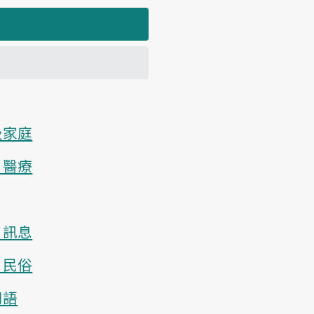
及家庭
、醫療
、訊息
、民俗
用語