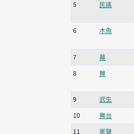
5
民謠
6
木魚
7
幕
8
舞
9
武生
10
舞台
11
尾聲