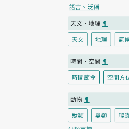
語言、泛稱
天文、地理
¶
天文
地理
氣
時間、空間
¶
時間節令
空間方
動物
¶
獸類
禽類
爬