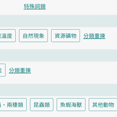
特殊詞類
候溫度
自然現象
資源礦物
分類重揀
位
分類重揀
蟲、兩棲類
昆蟲類
魚蝦海獸
其他動物