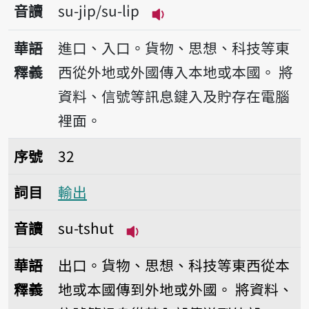
音讀
su-ji̍p/su-li̍p
播放音讀su-ji̍p/su-li̍p
華語
進口、入口。貨物、思想、科技等東
釋義
西從外地或外國傳入本地或本國。
將
資料、信號等訊息鍵入及貯存在電腦
裡面。
序號32輸出
序號
32
詞目
輸出
音讀
su-tshut
播放音讀su-tshut
華語
出口。貨物、思想、科技等東西從本
釋義
地或本國傳到外地或外國。
將資料、