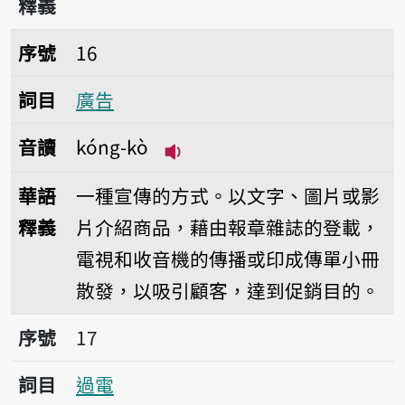
釋義
序號16廣告
序號
16
詞目
廣告
音讀
kóng-kò
播放音讀kóng-kò
華語
一種宣傳的方式。以文字、圖片或影
釋義
片介紹商品，藉由報章雜誌的登載，
電視和收音機的傳播或印成傳單小冊
散發，以吸引顧客，達到促銷目的。
序號17過電
序號
17
詞目
過電