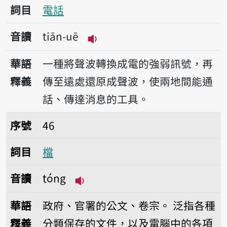
詞目
電話
音讀
tiān-uē
播放音讀tiān-uē
華語
一種將聲波轉換成電的強弱訊號，再
釋義
傳至遠處還原成聲波，使兩地間能通
話、傳達消息的工具。
序號46檔
序號
46
詞目
檔
音讀
tóng
播放音讀tóng
華語
政府、官署的公文、卷宗。
泛指各種
釋義
分類保存的文件，以及電腦中的各項