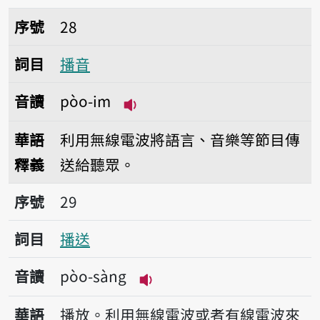
序號28播音
序號
28
詞目
播音
音讀
pòo-im
播放音讀pòo-im
華語
利用無線電波將語言、音樂等節目傳
釋義
送給聽眾。
序號29播送
序號
29
詞目
播送
音讀
pòo-sàng
播放音讀pòo-sàng
華語
播放。利用無線電波或者有線電波來