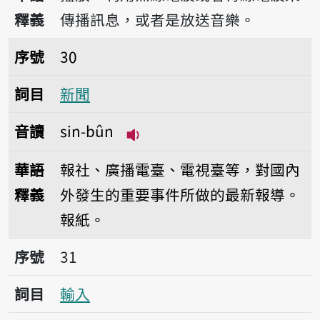
釋義
傳播訊息，或者是放送音樂。
序號30新聞
序號
30
詞目
新聞
音讀
sin-bûn
播放音讀sin-bûn
華語
報社、廣播電臺、電視臺等，對國內
釋義
外發生的重要事件所做的最新報導。
報紙。
序號31輸入
序號
31
詞目
輸入