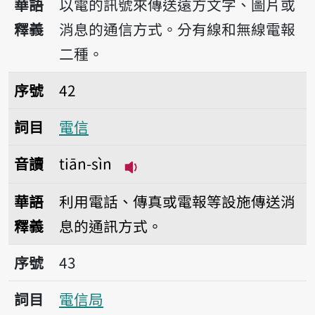
華語
以電的訊號來傳送遠方文字、圖片或
釋義
消息的通信方式。分有線和無線電報
二種。
序號42電信
序號
42
詞目
電信
音讀
tiān-sìn
播放音讀tiān-sìn
華語
利用電話、傳真或電報等設施傳送消
釋義
息的通訊方式。
序號43電信局
序號
43
詞目
電信局