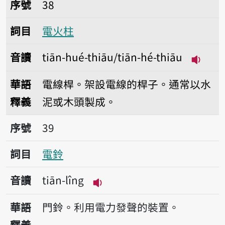
序號38電火柱
序號
38
詞目
電火柱
音讀
tiān-hué-thiāu/tiān-hé-thiāu
播放音讀t
華語
電線桿。架設電線的桿子。通常以水
釋義
泥或木頭製成。
序號39電鈴
序號
39
詞目
電鈴
音讀
tiān-lîng
播放音讀tiān-lîng
華語
門鈴。利用電力發聲的裝置。
釋義