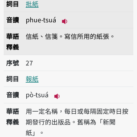
詞目
批紙
音讀
phue-tsuá
播放音讀phue-tsuá
華語
信紙、信箋。寫信所用的紙張。
釋義
序號27報紙
序號
27
詞目
報紙
音讀
pò-tsuá
播放音讀pò-tsuá
華語
用一定名稱，每日或每隔固定時日按
釋義
期發行的出版品。舊稱為「新聞
紙」。