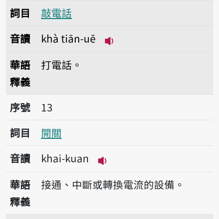
詞目
敲電話
音讀
khà tiān-uē
播放音讀khà tiān-uē
華語
打電話。
釋義
序號13開關
序號
13
詞目
開關
音讀
khai-kuan
播放音讀khai-kuan
華語
接通、中斷或轉換電流的設備。
釋義