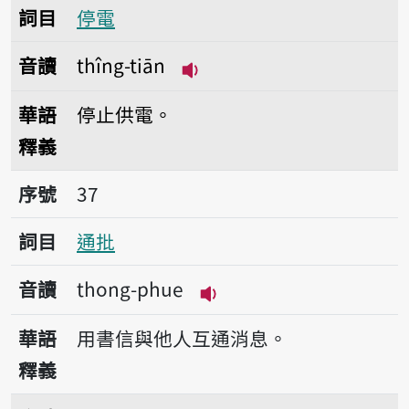
詞目
停電
音讀
thîng-tiān
播放音讀thîng-tiān
華語
停止供電。
釋義
序號37通批
序號
37
詞目
通批
音讀
thong-phue
播放音讀thong-phue
華語
用書信與他人互通消息。
釋義