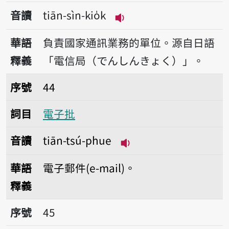
音讀
tiān-sìn-kio̍k
播放音讀tiān-sìn-kio̍k
華語
負責國家通訊業務的單位。源自日語
釋義
「電信局（でんしんきょく）」。
序號44電子批
序號
44
詞目
電子批
音讀
tiān-tsú-phue
播放音讀tiān-tsú-phu
華語
電子郵件(e-mail)。
釋義
序號45電話
序號
45