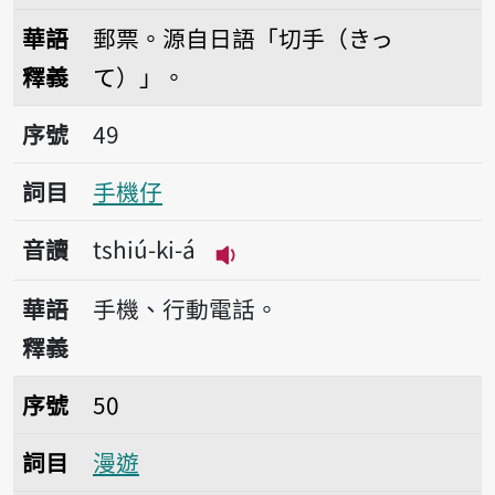
播放音讀tshiat-tshiú
華語
郵票。源自日語「切手（きっ
釋義
て）」。
序號49手機仔
序號
49
詞目
手機仔
音讀
tshiú-ki-á
播放音讀tshiú-ki-á
華語
手機、行動電話。
釋義
序號50漫遊
序號
50
詞目
漫遊