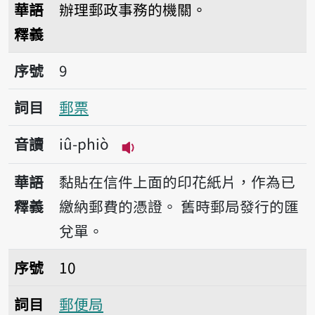
華語
辦理郵政事務的機關。
釋義
序號9郵票
序號
9
詞目
郵票
音讀
iû-phiò
播放音讀iû-phiò
華語
黏貼在信件上面的印花紙片，作為已
釋義
繳納郵費的憑證。
舊時郵局發行的匯
兌單。
序號10郵便局
序號
10
詞目
郵便局