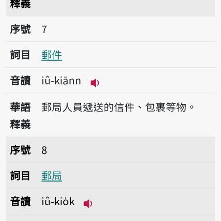
釋義
序號7郵件
序號
7
詞目
郵件
音讀
iû-kiānn
播放音讀iû-kiānn
華語
郵局人員遞送的信件、包裹等物。
釋義
序號8郵局
序號
8
詞目
郵局
音讀
iû-kio̍k
播放音讀iû-kio̍k