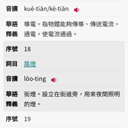
音讀
kuè-tiān/kè-tiān
播放音讀kuè-tiān/kè
華語
導電。指物體能夠傳導、傳送電流。
釋義
通電。使電流通過。
序號18路燈
序號
18
詞目
路燈
音讀
lōo-ting
播放音讀lōo-ting
華語
街燈。設立在街道旁，用來夜間照明
釋義
的燈。
序號19包裹
序號
19