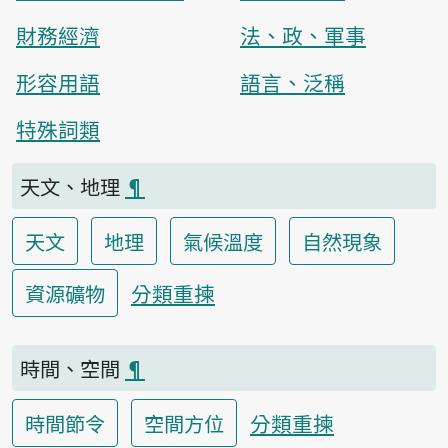
財務經濟
法、政、軍事
形容用語
語言、泛稱
特殊詞類
天文、地理
¶
天文
地理
氣候溫度
自然現象
分類重揀
資源礦物
時間、空間
¶
分類重揀
時間節令
空間方位