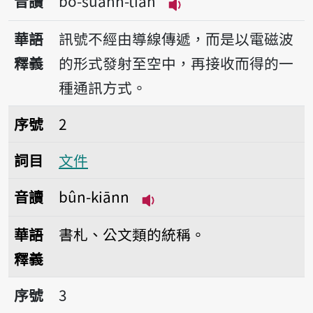
音讀
bô-suànn-tiān
播放音讀bô-suànn-ti
華語
訊號不經由導線傳遞，而是以電磁波
釋義
的形式發射至空中，再接收而得的一
種通訊方式。
序號2文件
序號
2
詞目
文件
音讀
bûn-kiānn
播放音讀bûn-kiānn
華語
書札、公文類的統稱。
釋義
序號3文書
序號
3