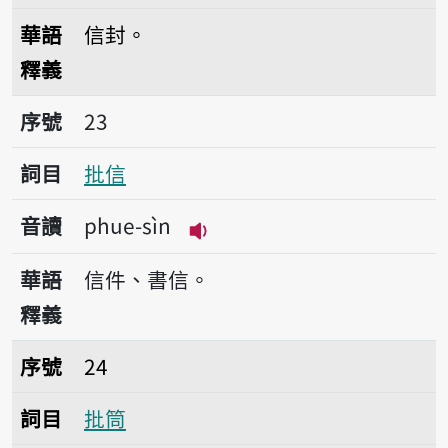
播放音讀phue-lông
華語
信封。
釋義
序號23批信
序號
23
詞目
批信
音讀
phue-sìn
播放音讀phue-sìn
華語
信件、書信。
釋義
序號24批筒
序號
24
詞目
批筒