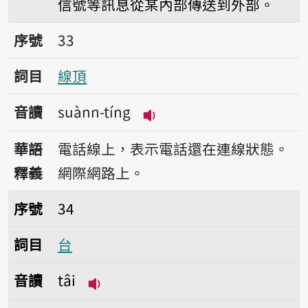
信號等訊息從某內部傳送到外部。
序號33線頂
序號
33
詞目
線頂
音讀
suànn-tíng
播放音讀suànn-tíng
華語
電話線上，表示電話還在連線狀態。
釋義
網際網路上。
序號34台
序號
34
詞目
台
音讀
tâi
播放音讀tâi