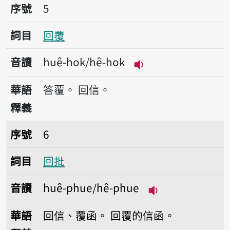
序號5回覆
序號
5
詞目
回覆
音讀
huê-hok/hê-hok
播放音讀huê-hok/h
華語
答覆。
回信。
釋義
序號6回批
序號
6
詞目
回批
音讀
huê-phue/hê-phue
播放音讀huê-phu
華語
回信、覆函。
回覆的信函。