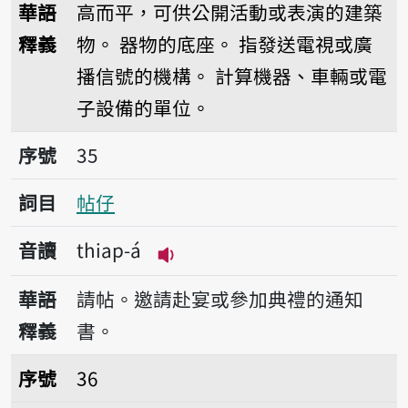
華語
高而平，可供公開活動或表演的建築
釋義
物。
器物的底座。
指發送電視或廣
播信號的機構。
計算機器、車輛或電
子設備的單位。
序號35帖仔
序號
35
詞目
帖仔
音讀
thiap-á
播放音讀thiap-á
華語
請帖。邀請赴宴或參加典禮的通知
釋義
書。
序號36停電
序號
36