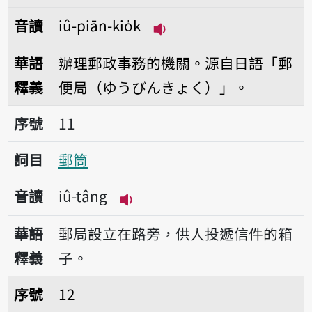
音讀
iû-piān-kio̍k
播放音讀iû-piān-kio̍k
華語
辦理郵政事務的機關。源自日語「郵
釋義
便局（ゆうびんきょく）」。
序號11郵筒
序號
11
詞目
郵筒
音讀
iû-tâng
播放音讀iû-tâng
華語
郵局設立在路旁，供人投遞信件的箱
釋義
子。
序號12敲電話
序號
12