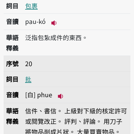
詞目
包裹
音讀
pau-kó
播放音讀pau-kó
華語
泛指包紮成件的東西。
釋義
序號20批
序號
20
詞目
批
音讀
白
phue
播放音讀phue
華語
信件、書信。
上級對下級的核定許可
釋義
或閱覽改正。
評判、評論。
用刀子
將物品削成片狀。
大量買賣物品。