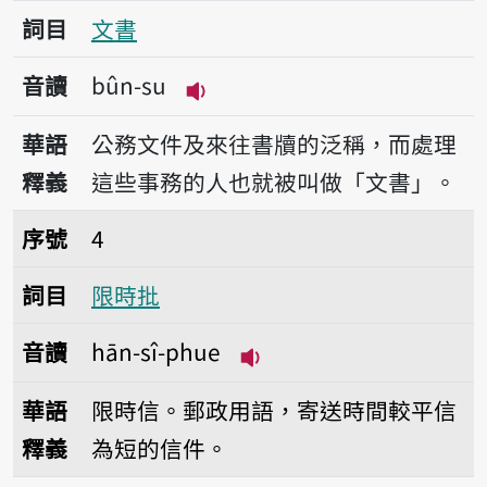
詞目
文書
音讀
bûn-su
播放音讀bûn-su
華語
公務文件及來往書牘的泛稱，而處理
釋義
這些事務的人也就被叫做「文書」。
序號4限時批
序號
4
詞目
限時批
音讀
hān-sî-phue
播放音讀hān-sî-phue
華語
限時信。郵政用語，寄送時間較平信
釋義
為短的信件。