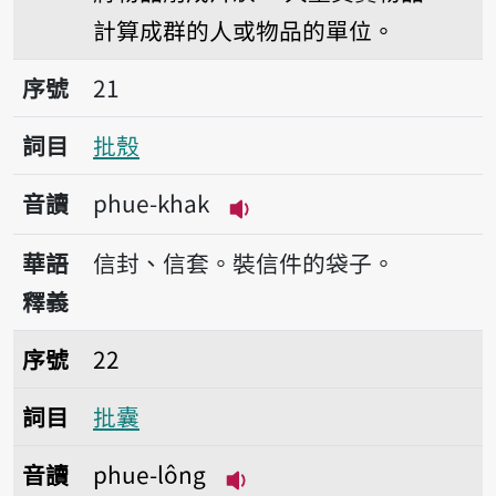
計算成群的人或物品的單位。
序號21批殼
序號
21
詞目
批殼
音讀
phue-khak
播放音讀phue-khak
華語
信封、信套。裝信件的袋子。
釋義
序號22批囊
序號
22
詞目
批囊
音讀
phue-lông