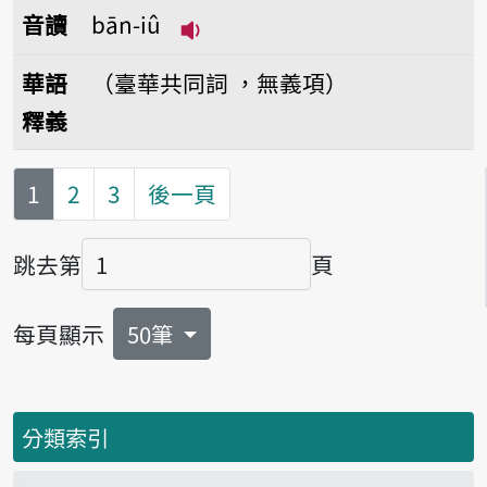
音讀
bān-iû
播放音讀bān-iû
華語
（臺華共同詞 ，無義項）
釋義
第
頁
1
2
3
後一頁
跳去第
頁
頁碼
每頁顯示
50筆
分類索引