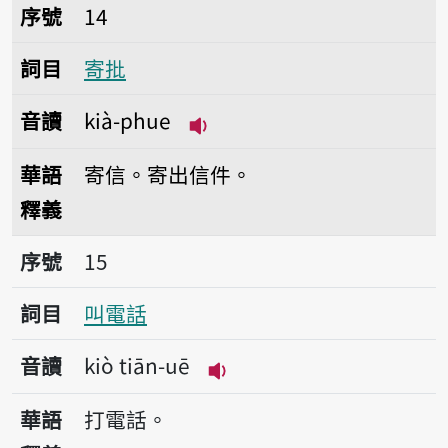
序號14寄批
序號
14
詞目
寄批
音讀
kià-phue
播放音讀kià-phue
華語
寄信。寄出信件。
釋義
序號15叫電話
序號
15
詞目
叫電話
音讀
kiò tiān-uē
播放音讀kiò tiān-uē
華語
打電話。