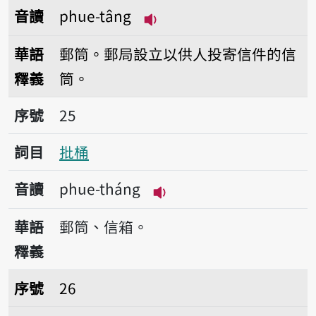
音讀
phue-tâng
播放音讀phue-tâng
華語
郵筒。郵局設立以供人投寄信件的信
釋義
筒。
序號25批桶
序號
25
詞目
批桶
音讀
phue-tháng
播放音讀phue-tháng
華語
郵筒、信箱。
釋義
序號26批紙
序號
26