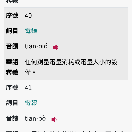
序號40電錶
序號
40
詞目
電錶
音讀
tiān-pió
播放音讀tiān-pió
華語
任何測量電量消耗或電量大小的設
釋義
備。
序號41電報
序號
41
詞目
電報
音讀
tiān-pò
播放音讀tiān-pò