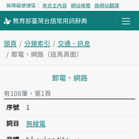
無障礙便捷區：
來去主內容
網站導覽
換網站翻譯
教育部
臺灣台語
常用詞
辭典
頭頁
分類索引
交通、訊息
郵電、網路（這馬頁面）
郵電、網路
主內容區
有108筆，第1頁
序號1無線電
序號
1
詞目
無線電