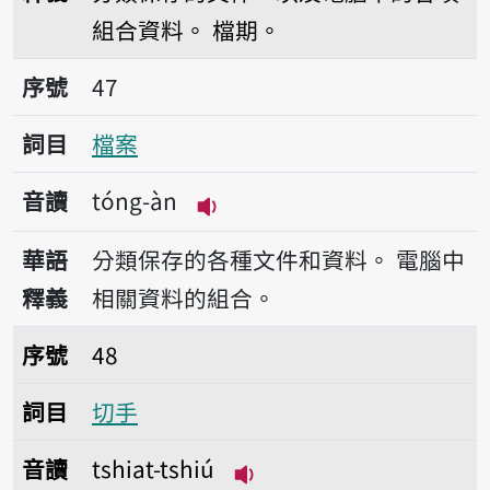
組合資料。
檔期。
序號47檔案
序號
47
詞目
檔案
音讀
tóng-àn
播放音讀tóng-àn
華語
分類保存的各種文件和資料。
電腦中
釋義
相關資料的組合。
序號48切手
序號
48
詞目
切手
音讀
tshiat-tshiú