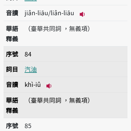
音讀
jiân-liāu/liân-liāu
播放音讀jiân-liāu/l
華語
（臺華共同詞 ，無義項）
釋義
序號84汽油
序號
84
詞目
汽油
音讀
khì-iû
播放音讀khì-iû
華語
（臺華共同詞 ，無義項）
釋義
序號85礦物質
序號
85