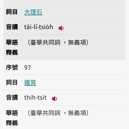
詞目
大理石
音讀
tāi-lí-tsio̍h
播放音讀tāi-lí-tsio̍h
華語
（臺華共同詞 ，無義項）
釋義
序號97鐵質
序號
97
詞目
鐵質
音讀
thih-tsit
播放音讀thih-tsit
華語
（臺華共同詞 ，無義項）
釋義