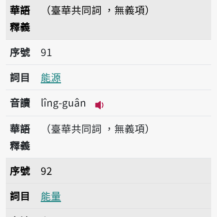
播放音讀líng-tsuí
華語
（臺華共同詞 ，無義項）
釋義
序號91能源
序號
91
詞目
能源
音讀
lîng-guân
播放音讀lîng-guân
華語
（臺華共同詞 ，無義項）
釋義
序號92能量
序號
92
詞目
能量