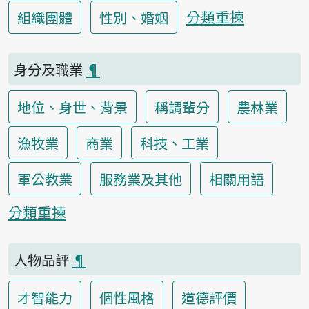
分類重揀
組織團體
性別、婚姻
身分及職業
¶
地位、身世、背景
稱謂輩分
農林業
漁牧業
商業
科技、工業
軍公教業
服務業及其他
相關用語
分類重揀
人物品評
¶
才智能力
個性風格
道德評價