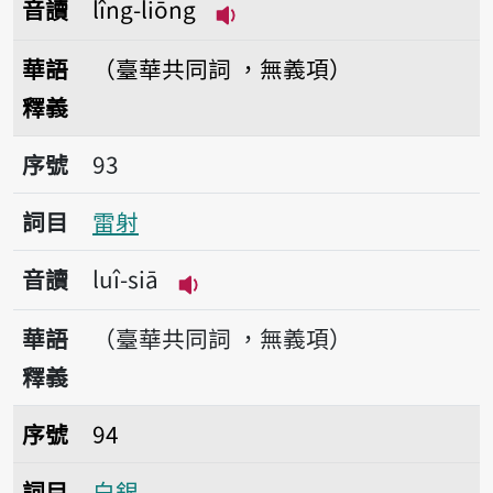
音讀
lîng-liōng
播放音讀lîng-liōng
華語
（臺華共同詞 ，無義項）
釋義
序號93雷射
序號
93
詞目
雷射
音讀
luî-siā
播放音讀luî-siā
華語
（臺華共同詞 ，無義項）
釋義
序號94白銀
序號
94
詞目
白銀