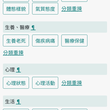
分類重揀
體態樣貌
氣質態度
生養、醫療
¶
生養老死
傷疾病痛
醫療保健
分類重揀
心理
¶
分類重揀
心理狀態
心理活動
生活
¶