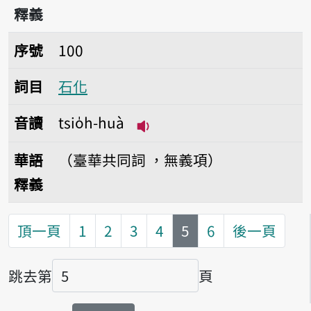
釋義
序號100石化
序號
100
詞目
石化
音讀
tsio̍h-huà
播放音讀tsio̍h-huà
華語
（臺華共同詞 ，無義項）
釋義
第
頁
頂一頁
1
2
3
4
5
6
後一頁
跳去第
頁
頁碼