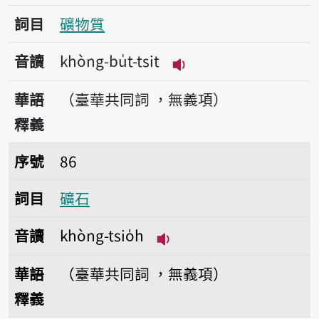
詞目
礦物質
音讀
khòng-bu̍t-tsit
播放音讀khòng-bu̍t-ts
華語
（臺華共同詞 ，無義項）
釋義
序號86礦石
序號
86
詞目
礦石
音讀
khòng-tsio̍h
播放音讀khòng-tsio̍h
華語
（臺華共同詞 ，無義項）
釋義