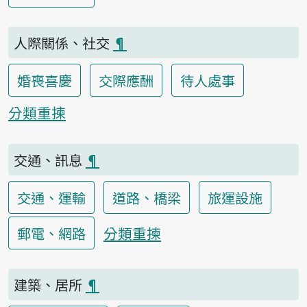
人際關係、社交
¶
婚喪喜慶
交際應酬
待人處事
分類重揀
交通、訊息
¶
交通、運輸
道路、橋梁
旅運設施
分類重揀
郵電、網路
建築、居所
¶