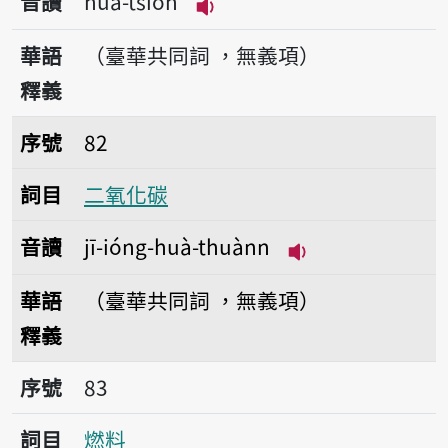
音讀
huà-tsio̍h
播放音讀huà-tsio̍h
華語
（臺華共同詞 ，無義項）
釋義
序號82二氧化碳
序號
82
詞目
二氧化碳
音讀
jī-ióng-huà-thuànn
播放音讀jī-ióng-
華語
（臺華共同詞 ，無義項）
釋義
序號83燃料
序號
83
詞目
燃料