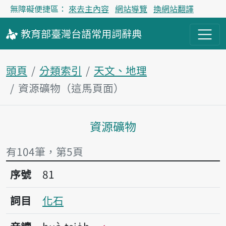
無障礙便捷區：
來去主內容
網站導覽
換網站翻譯
教育部
臺灣台語
常用詞
辭典
頭頁
分類索引
天文、地理
資源礦物（這馬頁面）
資源礦物
主內容區
有104筆，第5頁
序號81化石
序號
81
詞目
化石