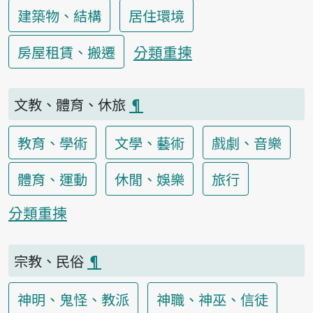
建築物、結構
居住環境
分類重揀
房屋租賃、搬遷
文教、體育、休旅
¶
教育、學術
文學、藝術
戲劇、音樂
體育、運動
休閒、娛樂
旅行
分類重揀
宗教、民俗
¶
神明、鬼怪、教派
神職、神巫、信徒