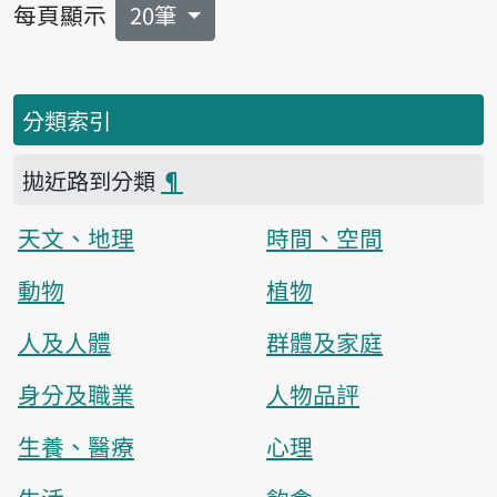
每頁顯示
20筆
分類索引
拋近路到分類
¶
天文、地理
時間、空間
動物
植物
人及人體
群體及家庭
身分及職業
人物品評
生養、醫療
心理