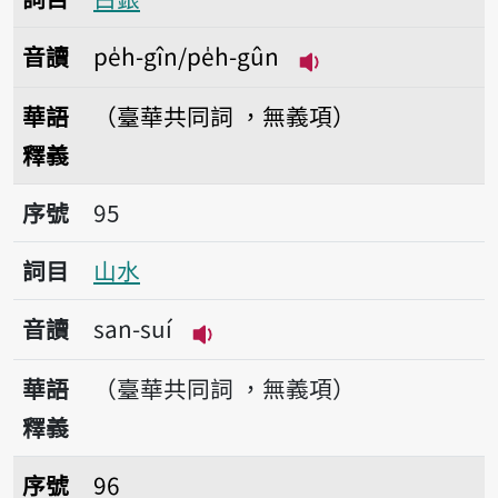
音讀
pe̍h-gîn/pe̍h-gûn
播放音讀pe̍h-gîn/pe
華語
（臺華共同詞 ，無義項）
釋義
序號95山水
序號
95
詞目
山水
音讀
san-suí
播放音讀san-suí
華語
（臺華共同詞 ，無義項）
釋義
序號96大理石
序號
96