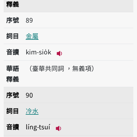
釋義
序號89金屬
序號
89
詞目
金屬
音讀
kim-sio̍k
播放音讀kim-sio̍k
華語
（臺華共同詞 ，無義項）
釋義
序號90冷水
序號
90
詞目
冷水
音讀
líng-tsuí