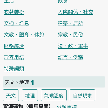
生活
飲食
衣著裝扮
人際關係、社交
交通、訊息
建築、居所
文教、體育、休旅
宗教、民俗
財務經濟
法、政、軍事
形容用語
語言、泛稱
特殊詞類
天文、地理
¶
天文
地理
氣候溫度
自然現象
資源礦物（這馬頁面）
分類重揀