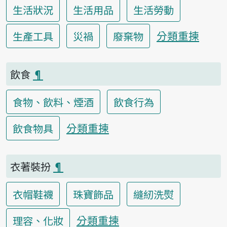
生活狀況
生活用品
生活勞動
分類重揀
生產工具
災禍
廢棄物
飲食
¶
食物、飲料、煙酒
飲食行為
分類重揀
飲食物具
衣著裝扮
¶
衣帽鞋襪
珠寶飾品
縫紉洗熨
分類重揀
理容、化妝