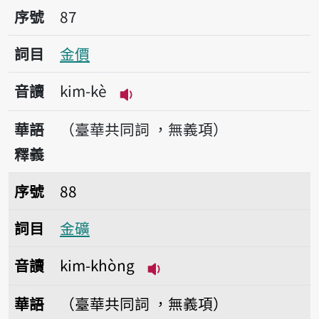
序號87金價
序號
87
詞目
金價
音讀
kim-kè
播放音讀kim-kè
華語
（臺華共同詞 ，無義項）
釋義
序號88金礦
序號
88
詞目
金礦
音讀
kim-khòng
播放音讀kim-khòng
華語
（臺華共同詞 ，無義項）