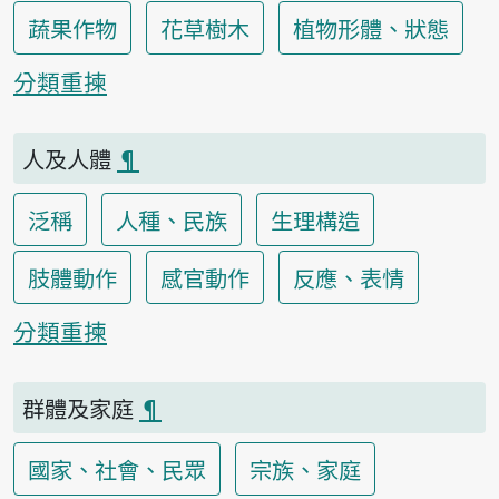
蔬果作物
花草樹木
植物形體、狀態
分類重揀
人及人體
¶
泛稱
人種、民族
生理構造
肢體動作
感官動作
反應、表情
分類重揀
群體及家庭
¶
國家、社會、民眾
宗族、家庭