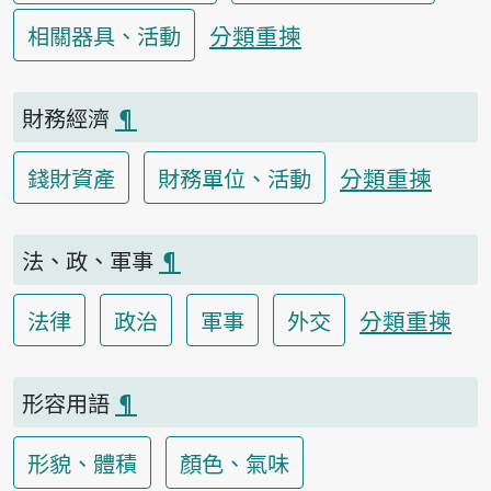
分類重揀
相關器具、活動
財務經濟
¶
分類重揀
錢財資產
財務單位、活動
法、政、軍事
¶
分類重揀
法律
政治
軍事
外交
形容用語
¶
形貌、體積
顏色、氣味