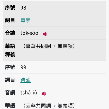
序號98毒素
序號
98
詞目
毒素
音讀
to̍k-sòo
播放音讀to̍k-sòo
華語
（臺華共同詞 ，無義項）
釋義
序號99柴油
序號
99
詞目
柴油
音讀
tshâ-iû
播放音讀tshâ-iû
華語
（臺華共同詞 ，無義項）