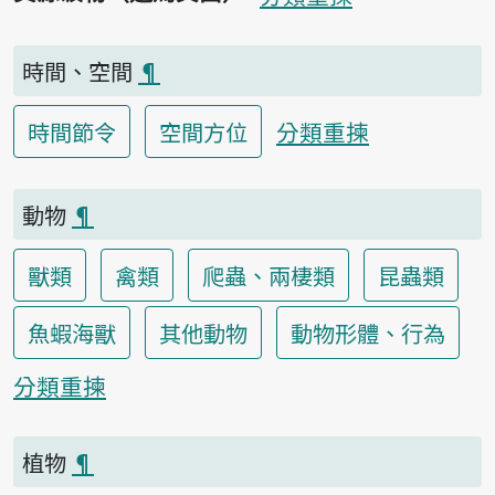
時間、空間
¶
分類重揀
時間節令
空間方位
動物
¶
獸類
禽類
爬蟲、兩棲類
昆蟲類
魚蝦海獸
其他動物
動物形體、行為
分類重揀
植物
¶