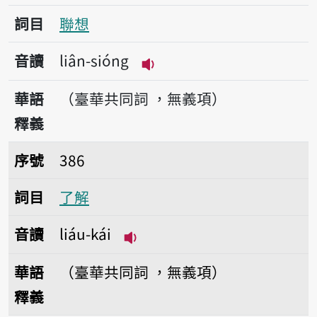
詞目
聯想
音讀
liân-sióng
播放音讀liân-sióng
華語
（臺華共同詞 ，無義項）
釋義
序號386了解
序號
386
詞目
了解
音讀
liáu-kái
播放音讀liáu-kái
華語
（臺華共同詞 ，無義項）
釋義