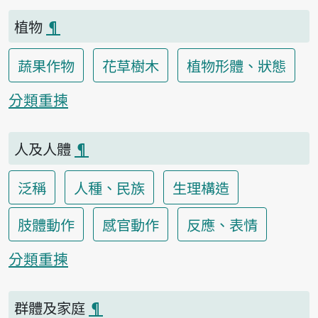
植物
¶
蔬果作物
花草樹木
植物形體、狀態
分類重揀
人及人體
¶
泛稱
人種、民族
生理構造
肢體動作
感官動作
反應、表情
分類重揀
群體及家庭
¶