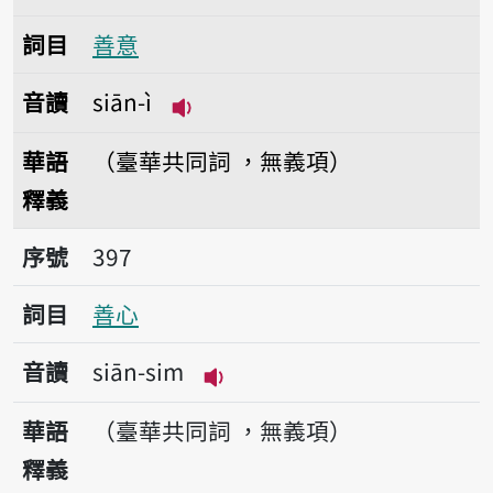
詞目
善意
音讀
siān-ì
播放音讀siān-ì
華語
（臺華共同詞 ，無義項）
釋義
序號397善心
序號
397
詞目
善心
音讀
siān-sim
播放音讀siān-sim
華語
（臺華共同詞 ，無義項）
釋義