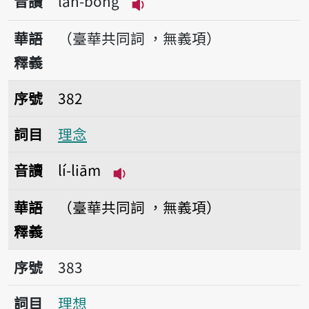
音讀
lân-bōng
播放音讀lân-bōng
華語
（臺華共同詞 ，無義項）
釋義
序號382理念
序號
382
詞目
理念
音讀
lí-liām
播放音讀lí-liām
華語
（臺華共同詞 ，無義項）
釋義
序號383理想
序號
383
詞目
理想