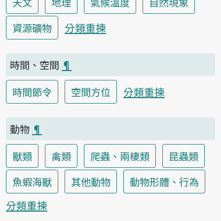
天文
地理
氣候溫度
自然現象
分類重揀
資源礦物
時間、空間
¶
分類重揀
時間節令
空間方位
動物
¶
獸類
禽類
爬蟲、兩棲類
昆蟲類
魚蝦海獸
其他動物
動物形體、行為
分類重揀