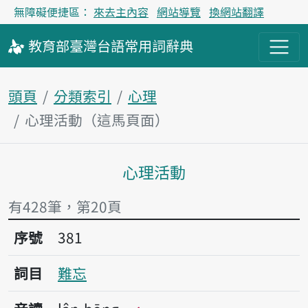
無障礙便捷區：
來去主內容
網站導覽
換網站翻譯
教育部
臺灣台語
常用詞
辭典
頭頁
分類索引
心理
心理活動（這馬頁面）
心理活動
主內容區
有428筆，第20頁
序號381難忘
序號
381
詞目
難忘