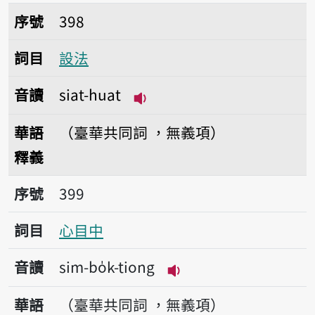
序號398設法
序號
398
詞目
設法
音讀
siat-huat
播放音讀siat-huat
華語
（臺華共同詞 ，無義項）
釋義
序號399心目中
序號
399
詞目
心目中
音讀
sim-bo̍k-tiong
播放音讀sim-bo̍k-tio
華語
（臺華共同詞 ，無義項）