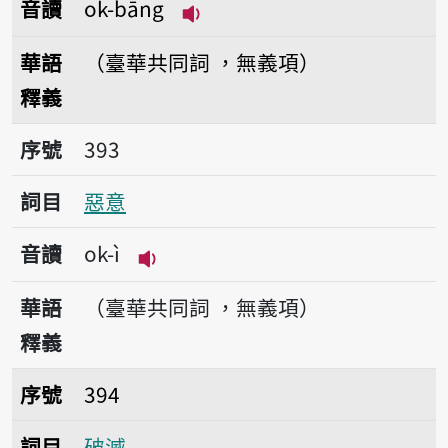
音讀
ok-bāng
播放音讀ok-bāng
華語
（臺華共同詞 ，無義項）
釋義
序號393惡意
序號
393
詞目
惡意
音讀
ok-ì
播放音讀ok-ì
華語
（臺華共同詞 ，無義項）
釋義
序號394破滅
序號
394
詞目
破滅