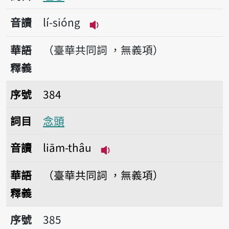
音讀
lí-sióng
播放音讀lí-sióng
華語
（臺華共同詞 ，無義項）
釋義
序號384念頭
序號
384
詞目
念頭
音讀
liām-thâu
播放音讀liām-thâu
華語
（臺華共同詞 ，無義項）
釋義
序號385聯想
序號
385