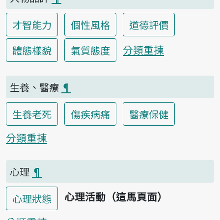
才智能力
個性風格
道德評價
分類重揀
體態樣貌
氣質態度
生養、醫療
¶
生養老死
傷疾病痛
醫療保健
分類重揀
心理
¶
心理活動（這馬頁面）
心理狀態