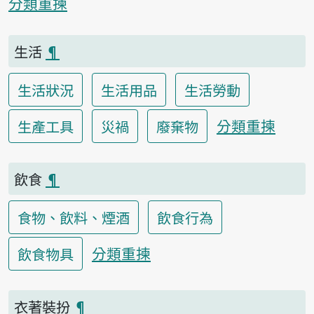
分類重揀
生活
¶
生活狀況
生活用品
生活勞動
分類重揀
生產工具
災禍
廢棄物
飲食
¶
食物、飲料、煙酒
飲食行為
分類重揀
飲食物具
衣著裝扮
¶