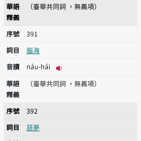
播放音讀nâ-tôo
華語
（臺華共同詞 ，無義項）
釋義
序號391腦海
序號
391
詞目
腦海
音讀
náu-hái
播放音讀náu-hái
華語
（臺華共同詞 ，無義項）
釋義
序號392惡夢
序號
392
詞目
惡夢