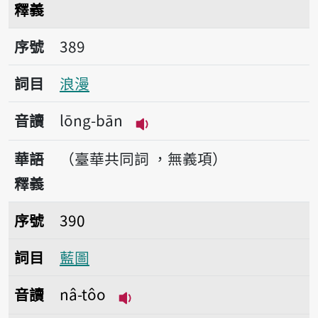
釋義
序號389浪漫
序號
389
詞目
浪漫
音讀
lōng-bān
播放音讀lōng-bān
華語
（臺華共同詞 ，無義項）
釋義
序號390藍圖
序號
390
詞目
藍圖
音讀
nâ-tôo