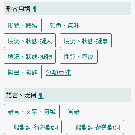
形容用語
¶
形貌、體積
顏色、氣味
境況、狀態-擬人
境況、狀態-擬事
境況、狀態-擬物
性質、程度
分類重揀
擬聲、擬態
語言、泛稱
¶
語言、文字、符號
詈語
一般動詞-行為動詞
一般動詞-靜態動詞