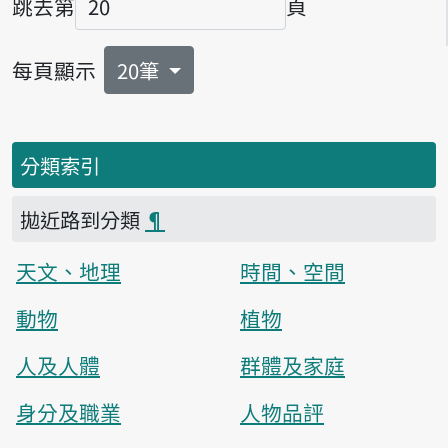
跳去第
頁
頁碼
每頁顯示
20筆
分類索引
拋近路到分類
¶
天文、地理
時間、空間
動物
植物
人及人體
群體及家庭
身分及職業
人物品評