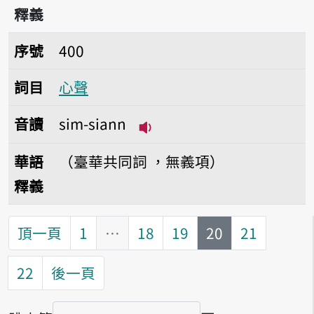
釋義
序號400心聲
序號
400
詞目
心聲
音讀
sim-siann
播放音讀sim-siann
華語
（臺華共同詞 ，無義項）
釋義
第
頁
頂一頁
1
…
18
19
20
21
22
後一頁