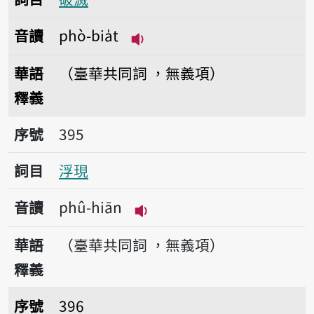
音讀
phò-bia̍t
播放音讀phò-bia̍t
華語
（臺華共同詞 ，無義項）
釋義
序號395浮現
序號
395
詞目
浮現
音讀
phû-hiān
播放音讀phû-hiān
華語
（臺華共同詞 ，無義項）
釋義
序號396善意
序號
396