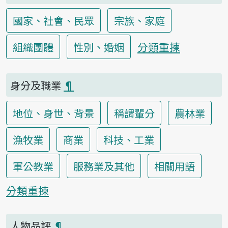
國家、社會、民眾
宗族、家庭
分類重揀
組織團體
性別、婚姻
身分及職業
¶
地位、身世、背景
稱謂輩分
農林業
漁牧業
商業
科技、工業
軍公教業
服務業及其他
相關用語
分類重揀
人物品評
¶