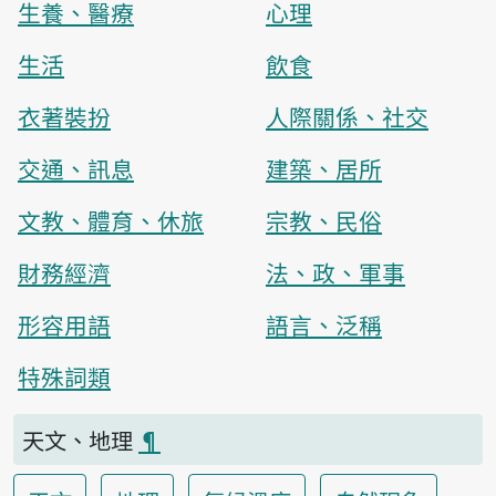
生養、醫療
心理
生活
飲食
衣著裝扮
人際關係、社交
交通、訊息
建築、居所
文教、體育、休旅
宗教、民俗
財務經濟
法、政、軍事
形容用語
語言、泛稱
特殊詞類
天文、地理
¶