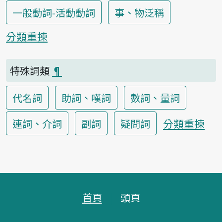
一般動詞-活動動詞
事、物泛稱
分類重揀
特殊詞類
¶
代名詞
助詞、嘆詞
數詞、量詞
分類重揀
連詞、介詞
副詞
疑問詞
頁跤區
首頁
頭頁