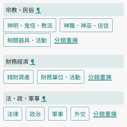
宗教、民俗
¶
神明、鬼怪、教派
神職、神巫、信徒
分類重揀
相關器具、活動
財務經濟
¶
分類重揀
錢財資產
財務單位、活動
法、政、軍事
¶
分類重揀
法律
政治
軍事
外交