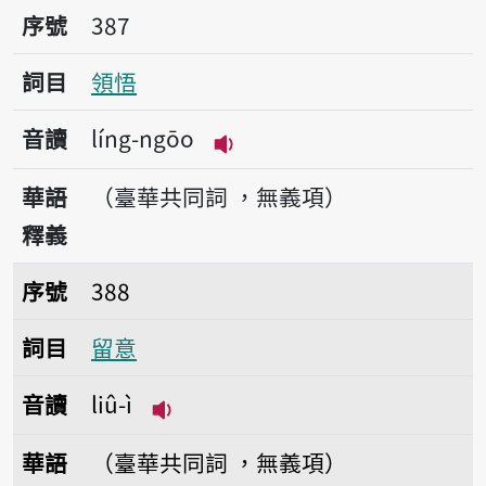
序號387領悟
序號
387
詞目
領悟
音讀
líng-ngōo
播放音讀líng-ngōo
華語
（臺華共同詞 ，無義項）
釋義
序號388留意
序號
388
詞目
留意
音讀
liû-ì
播放音讀liû-ì
華語
（臺華共同詞 ，無義項）