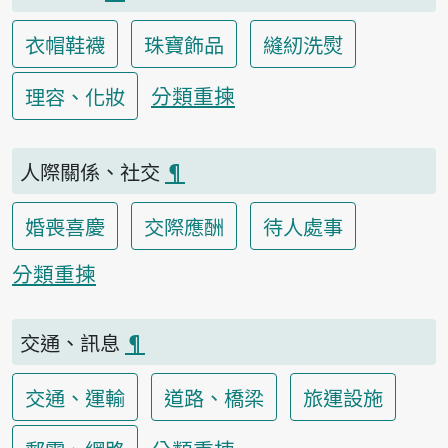
衣帽鞋襪
珠寶飾品
縫紉洗熨
分類重揀
理容、化妝
人際關係、社交
¶
婚喪喜慶
交際應酬
待人處事
分類重揀
交通、訊息
¶
交通、運輸
道路、橋梁
旅運設施